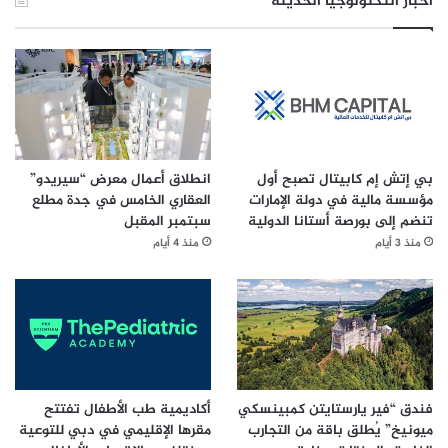
أخبار التكنولوجيا الحديثة
بي إتش إم كابيتال تصبح أول
انطلاق أعمال معرض “سيريدو”
مؤسسة مالية في دولة الإمارات
العقاري الخامس في جدة مطلع
تنضم إلى بورصة أستانا الدولية
سبتمبر المقبل
منذ 3 أيام
منذ 4 أيام
فندق “فير يارستايتن كمبينسكي
أكاديمية طب الأطفال تفتتح
ميونيخ” يُطلق باقة من التجارب
مقرها الإقليمي في دبي للتوعية