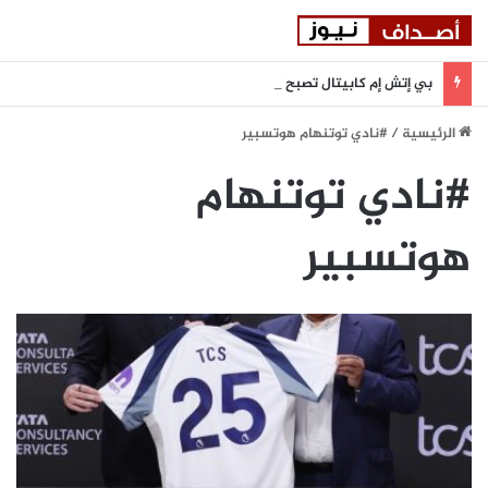
بي إتش إم كابيتال تصبح أول مؤسسة مالية في دولة الإمارات تنضم إلى بورصة أستانا الدولية
الرئيسية
/
#نادي توتنهام هوتسبير
#نادي توتنهام
هوتسبير