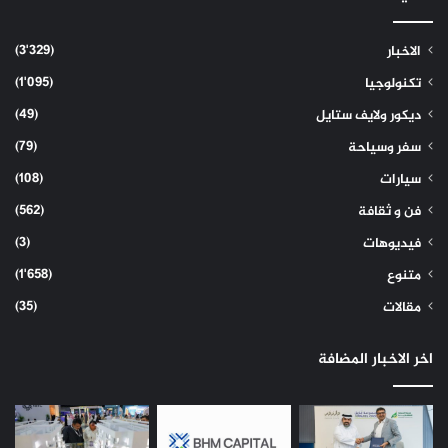
(3٬329)
الاخبار
(1٬095)
تكنولوجيا
(49)
ديكور ولايف ستايل
(79)
سفر وسياحة
(108)
سيارات
(562)
فن و ثقافة
(3)
فيديوهات
(1٬658)
متنوع
(35)
مقالات
اخر الاخبار المضافة