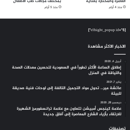
الغامرة والمختارة بعناية
بمختلف مجالات طب الأطفال
منذ 4 أيام
منذ 5 أيام
[elfsight_popup id="5"]
الاخبار الاكثر مشاهدة
أبريل 4, 2020
إطلاق الساعة الأكثر تطوراً في السعودية لتحسين معدلات الصحة
واللياقة في المنزل
يناير 7, 2021
عائشة مير… تحول مواد التجميل التالفة إلى لوحات فنية صديقة
للبيئة
ديسمبر 28, 2020
علامة كينجس أمبيشن تتعاون مع علامة ترانسفورمرز الشهيرة
للارتقاء بأزياء الشارع المعاصرة إلى آفاق جديدة
تصنيفات