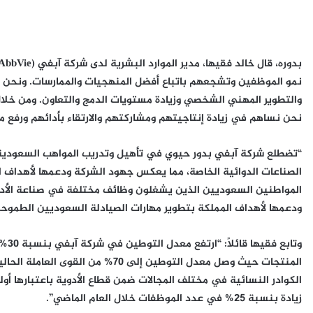
بدوره، قال خالد فقيها، مدير الموارد البشرية لدى شركة آبفي (
AbbVie
نمو الموظفين وتشجعهم باتباع أفضل المنهجيات والممارسات. ونحن نبح
والتطوير المهني الشخصي وزيادة مستويات الدمج والتعاون. ومن خل
نحن نساهم في زيادة إنتاجيتهم ومشاركتهم والارتقاء بأدائهم ورفع 
“تضطلع شركة آبفي بدور حيوي في تأهيل وتدريب المواهب السعودية
الصناعات الدوائية الخاصة، مما يعكس جهود الشركة ودعمها لأهداف ا
المواطنين السعوديين الذين يشغلون وظائف مختلفة في صناعة الأدو
ودعمها لأهداف المملكة بتطوير مهارات الصيادلة السعوديين الطموحين، تما
وتاب
المنتجات حيث وصل معدل التوطين إلى 
الكوادر النسائية في مختلف المجالات ضمن قطاع الأدوية باعتبارها أو
زيادة بنسبة 25% في عدد الموظفات خلال العام الماضي”.