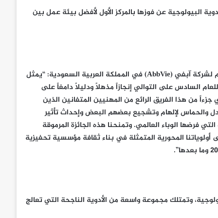
حاث وإنتاج الأدوية البيولوجية عن فوزها بالمركز الأول لأفضل بيئة عمل بين
م لشركة آبفي (
AbbVie
) في المملكة العربية السعودية:
“يمثل
عام السادس على التوالي إنجازاً مذهلاً ودليلاً دامغاً على
ءاً من هذا الفريق الرائع من المهنيين المتفانين الذين
تبادل والحماس لإلهام وتشجيع بعضهم البعض وإحداث تأثير
ي فرضها الوباء العالمي. وتمنحنا هذه الجائزة المرموقة
لى أولوياتنا المحورية المتمثلة في بناء ثقافة مؤسسية تحفيزية
 الأدوية البيولوجية، وتمتلك مجموعة واسعة من الأدوية الناجحة التي تعالج