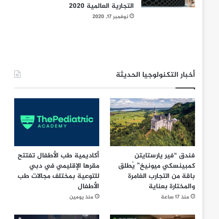
التجارية العالمية 2020
نوفمبر 17, 2020
أخبار التكنولوجيا الحديثة
فندق “فير يارستايتن
أكاديمية طب الأطفال تفتتح
كمبينسكي ميونيخ” يُطلق
مقرها الإقليمي في دبي
باقة من التجارب الغامرة
للتوعية بمختلف مجالات طب
والمختارة بعناية
الأطفال
منذ 17 ساعة
منذ يومين