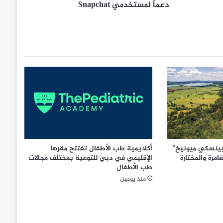
دعماً لمستخدمي Snapchat
بينسكي ميونيخ”
أكاديمية طب الأطفال تفتتح مقرها
امرة والمختارة
الإقليمي في دبي للتوعية بمختلف مجالات
طب الأطفال
منذ يومين