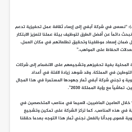
):
“نسعى في شركة آبفي إلى إرساء ثقافة عمل تحفيزية تدعم
ث دائماً عن أفضل الطرق لتوظيف بيئة عملنا لتعزيز الابتكار
ال ضمان إسعاد موظفينا وتحقيق تطلعاتهم في مكان العمل،
معدلات الحفاظ على المواهب.”
 المحلية بغية تحفيزهم وتشجيعهم على الانضمام إلى شركات
لتوطين في المملكة. وقد شوهد زيادة لافتة في أعداد
ية و تجني شركة آبفي ثمار جهودها المستمرة في هذا المجال
شياً مع رؤية المملكة 2030”.
ع فقيها قائلاً: “ارتفع معدل التوطين في شركة آبفي بنسبة 30% خلال العامين الماضيين، لاسيما في مناصب المتخصصين في
70% من القوى العاملة الحالية في هذه المناصب. كما تركز الشركة على تمكين وتشجيع
لوية قصوى وبدأنا بالفعل نجني ثمار هذا التوجه بعدما حققنا