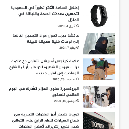
إطلاق الساعة الأكثر تطوراً في السعودية
لتحسين معدلات الصحة واللياقة في
المنزل
أبريل 4, 2020
عائشة مير… تحول مواد التجميل التالفة
إلى لوحات فنية صديقة للبيئة
يناير 7, 2021
علامة كينجس أمبيشن تتعاون مع علامة
ترانسفورمرز الشهيرة للارتقاء بأزياء الشارع
المعاصرة إلى آفاق جديدة
ديسمبر 28, 2020
البروفسورة سلوى الهزاع تشارك في اليوم
العالمي للسكري
نوفمبر 18, 2020
تويوتا تتصدر أبرز العلامات التجارية في
قطاع السيارات للعام الرابع على التوالي
ضمن تقرير إنتربراند لأفضل العلامات