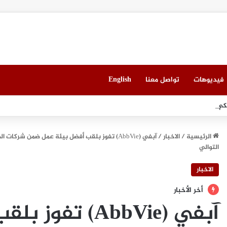
فيديوهات
تواصل معنا
English
 ميونيخ” يُطلق باقة من التجارب الغامرة والمختارة بعناية
الرئيسية
/
الاخبار
/
آبفي (AbbVie) تفوز بلقب أفضل بيئة عمل ضمن ش
التوالي
الاخبار
أخر الأخبار
آبفي (AbbVie) 