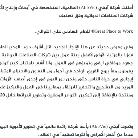
أعلنت شركة آبفي (AbbVie) العالمية، المتخصصة في أب
شركات الصناعات الدوائية وفق تصنيف
Great Place to Work® للعام السادس على التوالي.
وفي معرض حديثه عن هذا الإنجاز الجديد، قال أشرف داود، المدير العا
فوزنا بالمرتبة الأولى لأفضل بيئة عمل بين شركات الصناعات الدوائية لل
جهود موظفي آبفي وتميزهم في العمل. وأنا أشعر بامتنان كبير كوني جز
يعملون معاً بروح الفريق الواحد في أجواء من التعاون والاحترام الم
إيجابي في حياة الناس حتى ونحن نمر اليوم في إحدى أصعب الأزمات الت
المزيد من التشجيع والتحفيز للارتقاء بمعاييرنا في العمل والتركيز ع
ومنتجة بالإضافة إلى تمكين الكوادر الوطنية وتطوير قدراتها خلال 2020 وما بعدها”.
وتعرف آبفي (AbbVie) بأنها شركة رائدة عالمياً في تطوير
عدداً من أخطر الأمراض وأكثرها تعقيداً في العالم.