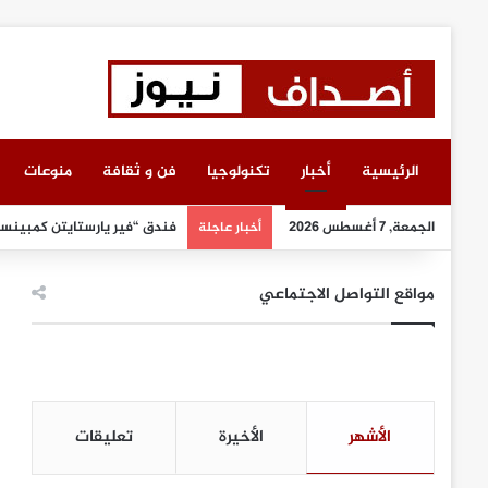
الرئيسية
أخبار
تكنولوجيا
فن و ثقافة
منوعات
الجمعة, 7 أغسطس 2026
فندق “فير يارستايتن كمبينسكي
أخبار عاجلة
مواقع التواصل الاجتماعي
الأشهر
الأخيرة
تعليقات