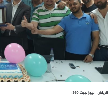
الرياض- نيوز جيت
360
: