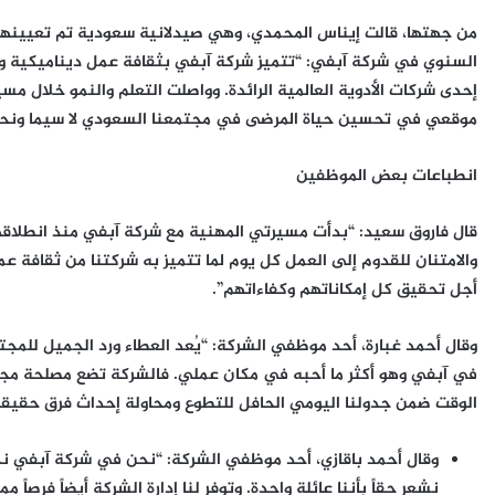
من جهتها، قالت إيناس المحمدي، وهي صيدلانية سعودية تم تعيينها 
السنوي في شركة آبفي: “تتميز شركة آبفي بثقافة عمل ديناميكية وإ
إحدى شركات الأدوية العالمية الرائدة. وواصلت التعلم والنمو خلال مس
موقعي في تحسين حياة المرضى في مجتمعنا السعودي لا سيما ونحن نم
انطباعات بعض الموظفين
قال فاروق سعيد: “بدأت مسيرتي المهنية مع شركة آبفي منذ انطلاقها
والامتنان للقدوم إلى العمل كل يوم لما تتميز به شركتنا من ثقافة عم
أجل تحقيق كل إمكاناتهم وكفاءاتهم”.
وقال أحمد غبارة، أحد موظفي الشركة: “يُعد العطاء ورد الجميل للمجت
في آبفي وهو أكثر ما أحبه في مكان عملي. فالشركة تضع مصلحة م
الوقت ضمن جدولنا اليومي الحافل للتطوع ومحاولة إحداث فرق حقيق
وقال أحمد باقازي، أحد موظفي الشركة: “نحن في شركة آبفي ند
نشعر حقاً بأننا عائلة واحدة. وتوفر لنا إدارة الشركة أيضاً فرصاً