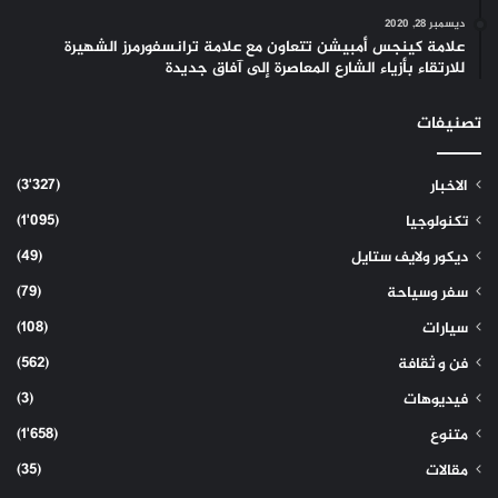
ديسمبر 28, 2020
علامة كينجس أمبيشن تتعاون مع علامة ترانسفورمرز الشهيرة
للارتقاء بأزياء الشارع المعاصرة إلى آفاق جديدة
تصنيفات
(3٬327)
الاخبار
(1٬095)
تكنولوجيا
(49)
ديكور ولايف ستايل
(79)
سفر وسياحة
(108)
سيارات
(562)
فن و ثقافة
(3)
فيديوهات
(1٬658)
متنوع
(35)
مقالات