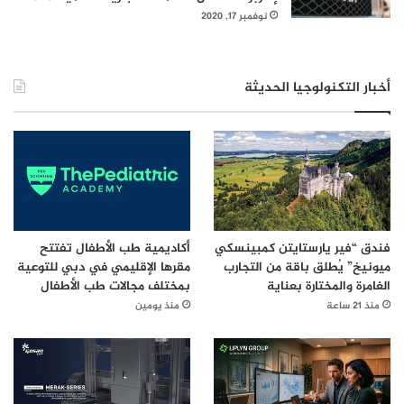
نوفمبر 17, 2020
أخبار التكنولوجيا الحديثة
فندق “فير يارستايتن كمبينسكي
أكاديمية طب الأطفال تفتتح
ميونيخ” يُطلق باقة من التجارب
مقرها الإقليمي في دبي للتوعية
الغامرة والمختارة بعناية
بمختلف مجالات طب الأطفال
منذ 21 ساعة
منذ يومين