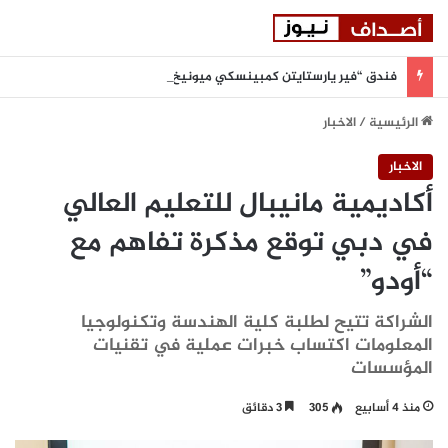
فندق “فير يارستايتن كمبينسكي ميونيخ” يُطلق باقة من التجارب الغامرة والمختارة بعناية
الرئيسية
/
الاخبار
الاخبار
أكاديمية مانيبال للتعليم العالي
في دبي توقع مذكرة تفاهم مع
“أودو”
الشراكة تتيح لطلبة كلية الهندسة وتكنولوجيا
المعلومات اكتساب خبرات عملية في تقنيات
المؤسسات
منذ 4 أسابيع
305
3 دقائق