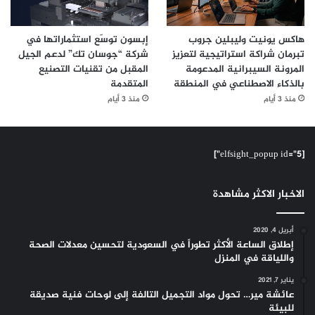
هاكس يونيت وليبلين جروب
إبسون توسّع استثماراتها في
تبرمان شراكة استراتيجية لتعزيز
شركة “جوسان تك” لدعم الجيل
المرونة السيبرانية المدعومة
المقبل من تقنيات التصنيع
بالذكاء الاصطناعي في المنطقة
المتقدمة
منذ 3 أيام
منذ 3 أيام
[elfsight_popup id="5"]
الاخبار الاكثر مشاهدة
أبريل 4, 2020
إطلاق الساعة الأكثر تطوراً في السعودية لتحسين معدلات الصحة
واللياقة في المنزل
يناير 7, 2021
عائشة مير… تحول مواد التجميل التالفة إلى لوحات فنية صديقة
للبيئة