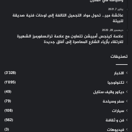
واللياقة في المنزل
يناير 7, 2021
عائشة مير… تحول مواد التجميل التالفة إلى لوحات فنية صديقة
للبيئة
ديسمبر 28, 2020
علامة كينجس أمبيشن تتعاون مع علامة ترانسفورمرز الشهيرة
للارتقاء بأزياء الشارع المعاصرة إلى آفاق جديدة
تصنيفات
(3٬328)
الاخبار
(1٬095)
تكنولوجيا
(49)
ديكور ولايف ستايل
(79)
سفر وسياحة
(108)
سيارات
(562)
فن و ثقافة
(3)
فيديوهات