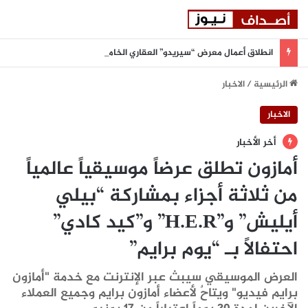
انطلاق أعمال معرض “سيريدو” العقاري الخامس في جدة مطلع سبتمبر المقبل
الرئيسية
/
الاخبار
الاخبار
أخر الأخبار
أمازون تطلق عرضاً موسيقياً عالمياً
من ثلاثة أجزاء بمشاركة “بيلي
أيليش” و”H.E.R” و”كيد كادي”
احتفالاً بـ “يوم برايم”
العرض الموسيقي سيبث عبر الإنترنت مع خدمة "أمازون
برايم فيديو" ويتاحٌ لأعضاء أمازون برايم وجميع العملاء