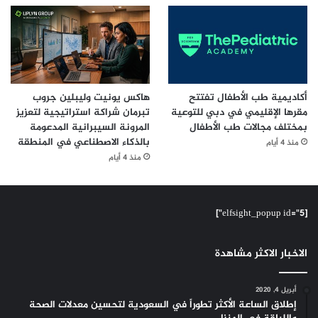
أكاديمية طب الأطفال تفتتح
هاكس يونيت وليبلين جروب
مقرها الإقليمي في دبي للتوعية
تبرمان شراكة استراتيجية لتعزيز
بمختلف مجالات طب الأطفال
المرونة السيبرانية المدعومة
بالذكاء الاصطناعي في المنطقة
منذ 4 أيام
منذ 4 أيام
[elfsight_popup id="5"]
الاخبار الاكثر مشاهدة
أبريل 4, 2020
إطلاق الساعة الأكثر تطوراً في السعودية لتحسين معدلات الصحة