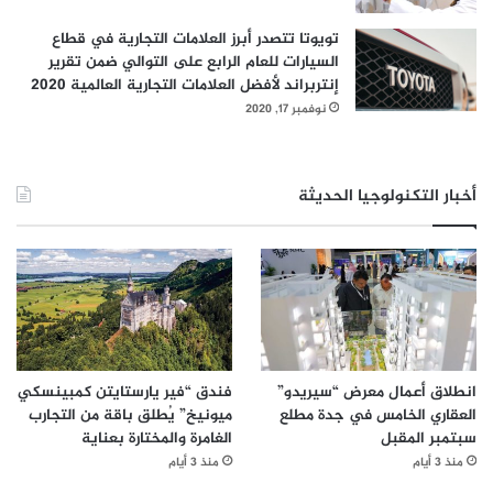
ل
م
تويوتا تتصدر أبرز العلامات التجارية في قطاع
ع
السيارات للعام الرابع على التوالي ضمن تقرير
ل
إنتربراند لأفضل العلامات التجارية العالمية 2020
و
نوفمبر 17, 2020
م
ا
ت
أخبار التكنولوجيا الحديثة
ف
ي
م
ن
ط
ق
ة
ا
ل
انطلاق أعمال معرض “سيريدو”
فندق “فير يارستايتن كمبينسكي
خ
العقاري الخامس في جدة مطلع
ميونيخ” يُطلق باقة من التجارب
ل
سبتمبر المقبل
الغامرة والمختارة بعناية
ي
منذ 3 أيام
منذ 3 أيام
ج