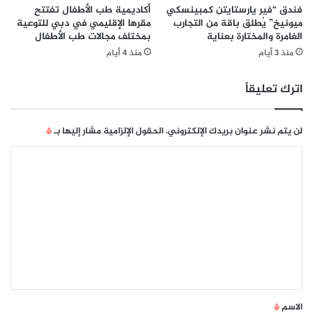
ص
ل
فندق “فير يارستايتن كمبينسكي
أكاديمية طب الأطفال تفتتح
ي
س
ميونيخ” يُطلق باقة من التجارب
مقرها الإقليمي في دبي للتوعية
ف
الغامرة والمختارة بعناية
بمختلف مجالات طب الأطفال
ع
ي
و
منذ 3 أيام
منذ 4 أيام
ة
د
ل
ي
اترك تعليقاً
ا
ة
ت
ت
ض
و
لن يتم نشر عنوان بريدك الإلكتروني.
الحقول الإلزامية مشار إليها بـ
*
ا
ق
ه
ع
ا
ى
م
ل
ذ
ت
ك
ر
ع
ة
ل
ت
ف
ي
ا
ق
ه
م
*
الاسم
*