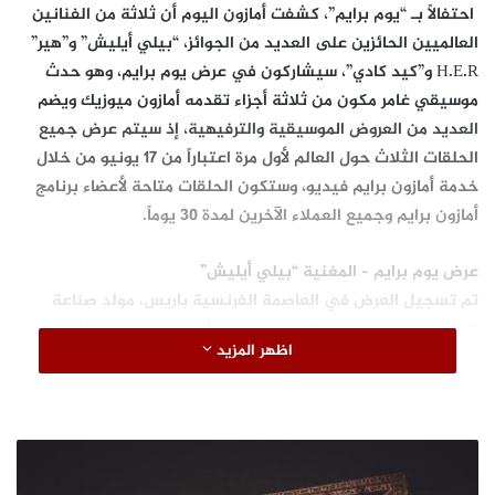
احتفالاً بـ “يوم برايم”، كشفت أمازون اليوم أن ثلاثة من الفنانين
العالميين الحائزين على العديد من الجوائز، “بيلي أيليش” و”هير”
H.E.R و”كيد كادي”، سيشاركون في عرض يوم برايم، وهو حدث
موسيقي غامر مكون من ثلاثة أجزاء تقدمه أمازون ميوزيك ويضم
العديد من العروض الموسيقية والترفيهية، إذ سيتم عرض جميع
الحلقات الثلاث حول العالم لأول مرة اعتباراً من 17 يونيو من خلال
خدمة أمازون برايم فيديو، وستكون الحلقات متاحة لأعضاء برنامج
أمازون برايم وجميع العملاء الآخرين لمدة 30 يوماً.
عرض يوم برايم – المغنية “بيلي أيليش”
تم تسجيل العرض في العاصمة الفرنسية باريس، مولد صناعة
السينما، وهو من إخراج المغنية “بيلي أيليش” و”سام رينش”،
اظهر المزيد
ويتضمن إصداراتٍ جديدةٍ من ألبوم بيلي القادم “هابيير ذان إيفر”.
هذا العرض الموسيقي المذهل مستوحىً من إعجاب الجمهور
بالمسيرة الطويلة للمغنية بيلي. وقد أنتج هذا العرض “فريمانتل”
و”أمازون ستوديوز”، و”آشلي إدنز” كمنتجةٍ منفذة مشاركة. زمن
ن
العرض 27 دقيقة تقريباً.
ي