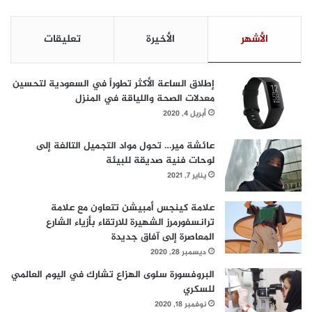
م
و
الأشهر
الأخيرة
تعليقات
ي
ر
"
إطلاق الساعة الأكثر تطوراً في السعودية لتحسين
ا
معدلات الصحة واللياقة في المنزل
ل
أبريل 4, 2020
إ
ق
ل
عائشة مير… تحول مواد التجميل التالفة إلى
ي
لوحات فنية صديقة للبيئة
م
يناير 7, 2021
ي
ة
علامة كينجس أمبيشن تتعاون مع علامة
ل
ترانسفورمرز الشهيرة للارتقاء بأزياء الشارع
ت
المعاصرة إلى آفاق جديدة
ق
ديسمبر 28, 2020
ن
البروفسورة سلوى الهزاع تشارك في اليوم العالمي
ي
للسكري
ة
ا
نوفمبر 18, 2020