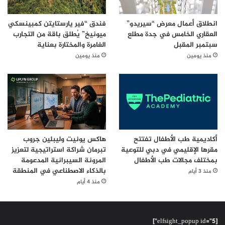
انطلاق أعمال معرض “سيريدو”
فندق “فير يارستايتن كمبينسكي
العقاري الخامس في جدة مطلع
ميونيخ” يُطلق باقة من التجارب
سبتمبر المقبل
الغامرة والمختارة بعناية
منذ يومين
منذ يومين
أكاديمية طب الأطفال تفتتح
هاكس يونيت وليبلين جروب
مقرها الإقليمي في دبي للتوعية
تبرمان شراكة استراتيجية لتعزيز
بمختلف مجالات طب الأطفال
المرونة السيبرانية المدعومة
بالذكاء الاصطناعي في المنطقة
منذ 3 أيام
منذ 4 أيام
[elfsight_popup id="5"]