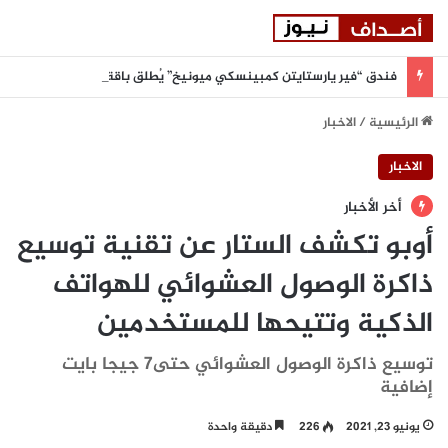
فندق “فير يارستايتن كمبينسكي ميونيخ” يُطلق باقة من التجارب الغامرة والمختارة بعناية
الرئيسية
/
الاخبار
الاخبار
أخر الأخبار
أوبو تكشف الستار عن تقنية توسيع
ذاكرة الوصول العشوائي للهواتف
الذكية وتتيحها للمستخدمين
توسيع ذاكرة الوصول العشوائي حتى7 جيجا بايت
إضافية
يونيو 23, 2021
226
دقيقة واحدة