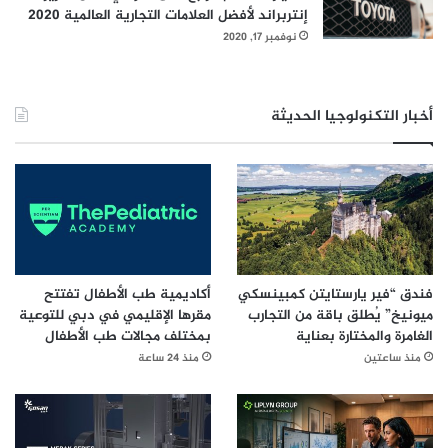
إنتربراند لأفضل العلامات التجارية العالمية 2020
نوفمبر 17, 2020
أخبار التكنولوجيا الحديثة
فندق “فير يارستايتن كمبينسكي
أكاديمية طب الأطفال تفتتح
ميونيخ” يُطلق باقة من التجارب
مقرها الإقليمي في دبي للتوعية
الغامرة والمختارة بعناية
بمختلف مجالات طب الأطفال
منذ ساعتين
منذ 24 ساعة