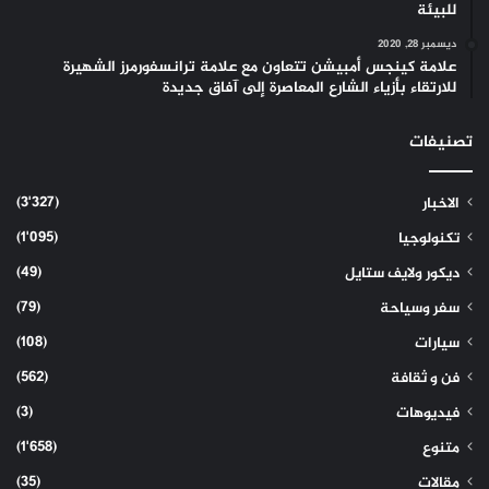
للبيئة
ديسمبر 28, 2020
علامة كينجس أمبيشن تتعاون مع علامة ترانسفورمرز الشهيرة
للارتقاء بأزياء الشارع المعاصرة إلى آفاق جديدة
تصنيفات
(3٬327)
الاخبار
(1٬095)
تكنولوجيا
(49)
ديكور ولايف ستايل
(79)
سفر وسياحة
(108)
سيارات
(562)
فن و ثقافة
(3)
فيديوهات
(1٬658)
متنوع
(35)
مقالات