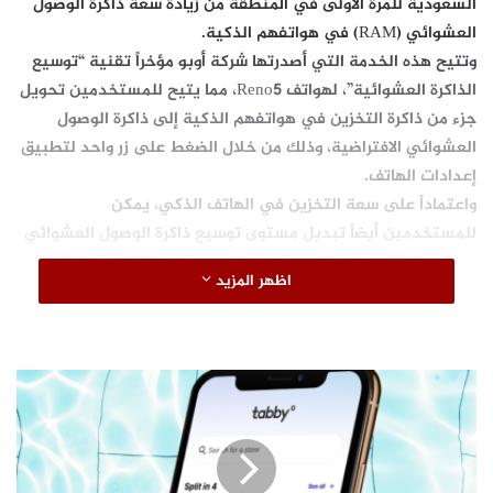
السعودية للمرة الأولى في المنطقة من زيادة سعة ذاكرة الوصول
العشوائي (RAM) في هواتفهم الذكية.
وتتيح هذه الخدمة التي أصدرتها شركة أوبو مؤخراً تقنية “توسيع
الذاكرة العشوائية”، لهواتف Reno5، مما يتيح للمستخدمين تحويل
جزء من ذاكرة التخزين في هواتفهم الذكية إلى ذاكرة الوصول
العشوائي الافتراضية، وذلك من خلال الضغط على زر واحد لتطبيق
إعدادات الهاتف.
واعتماداً على سعة التخزين في الهاتف الذكي، يمكن
للمستخدمين أيضاً تبديل مستوى توسيع ذاكرة الوصول العشوائي
بحرية، وفقاً لاستخداماتهم الفعلية، وهي الميزة ذاتها المتوفرة في
اظهر المزيد
Reno5 Pro 5G بذاكرة 12 جيجابايت + 256 جيجابايت، حيث يمكن
توسيع ذاكرة الوصول العشوائي الافتراضية حتى 7 جيجابايت.
ت
وتعليقاً على هذه الخطوة، قال مدير أول منتجات بشركة أوبو في
ا
ب
منطقة الشرق الأوسط وافريقيا، طارق زكي: “تمنح هذه التقنية
ي
لمستخدمي هواتف Reno5 نهجاً أكثر موثوقية ومرونة، لتمكينهم
ت
من تعزيز أداء هواتفهم الذكية، لتتماشى مع متطلبات واحتياجات