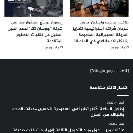
هاكس يونيت وليبلين جروب
إبسون توسّع استثماراتها في
تبرمان شراكة استراتيجية لتعزيز
شركة “جوسان تك” لدعم الجيل
المرونة السيبرانية المدعومة
المقبل من تقنيات التصنيع
بالذكاء الاصطناعي في المنطقة
المتقدمة
منذ يومين
منذ يومين
[elfsight_popup id="5"]
الاخبار الاكثر مشاهدة
أبريل 4, 2020
إطلاق الساعة الأكثر تطوراً في السعودية لتحسين معدلات الصحة
واللياقة في المنزل
يناير 7, 2021
عائشة مير… تحول مواد التجميل التالفة إلى لوحات فنية صديقة