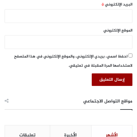
ت
البريد الإلكتروني
*
ق
د
م
خ
الموقع الإلكتروني
د
م
ة
ت
احفظ اسمي، بريدي الإلكتروني، والموقع الإلكتروني في هذا المتصفح
س
لاستخدامها المرة المقبلة في تعليقي.
ج
ي
ل
ا
ل
ن
مواقع التواصل الاجتماعي
ط
ا
ق
ا
ت
الأشهر
الأخيرة
تعليقات
ا