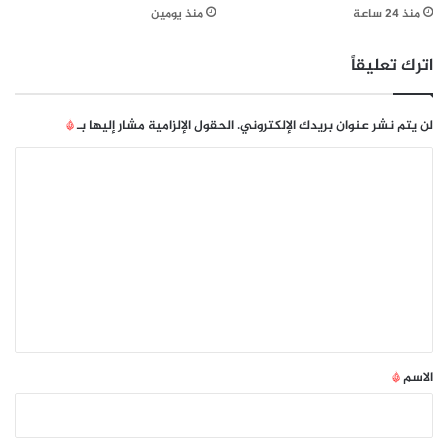
w
م
منذ 24 ساعة
منذ يومين
t
ي
h
ة
اترك تعليقاً
ه
ي
ئ
لن يتم نشر عنوان بريدك الإلكتروني.
الحقول الإلزامية مشار إليها بـ
*
ة
ا
ا
ل
ل
ح
ت
ك
و
ع
م
ل
ة
ا
ي
ل
ق
ر
ق
*
الاسم
*
م
ي
ة