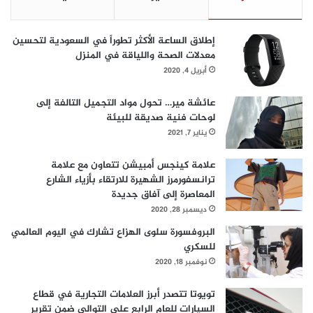
ل
خ
إطلاق الساعة الأكثر تطوراً في السعودية لتحسين
ا
معدلات الصحة واللياقة في المنزل
صّ
أبريل 4, 2020
ة
ب
ا
عائشة مير… تحول مواد التجميل التالفة إلى
ل
لوحات فنية صديقة للبيئة
ج
يناير 7, 2021
ه
ا
علامة كينجس أمبيشن تتعاون مع علامة
ت
ترانسفورمرز الشهيرة للارتقاء بأزياء الشارع
ا
المعاصرة إلى آفاق جديدة
ل
ديسمبر 28, 2020
ح
البروفسورة سلوى الهزاع تشارك في اليوم العالمي
ك
للسكري
و
م
نوفمبر 18, 2020
ي
ة
تويوتا تتصدر أبرز العلامات التجارية في قطاع
السيارات للعام الرابع على التوالي ضمن تقرير