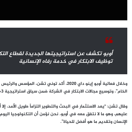
أوبو تكشف عن استراتيجيتها الجديدة لقطاع الت
توظيف الابتكار في خدمة رفاه الإنسانية
وخلال فعالية أوبو إينو داي 2020، أكد توني تشن
الخام”، وتوسيع مجالات الابتكار في الشركة ضمن سياق استراتيجية 3+N+X.
وقال تشن: “يعد الاستثمار في البحث والتطوير التزاماً طويل الأمد، إل
عليهم، وهو ما لا نتفق معه في أوبو. نحن نؤمن أن التكنولوجيا اليوم أ
الإنسان وتقديم ما هو أفضل للحياة”.