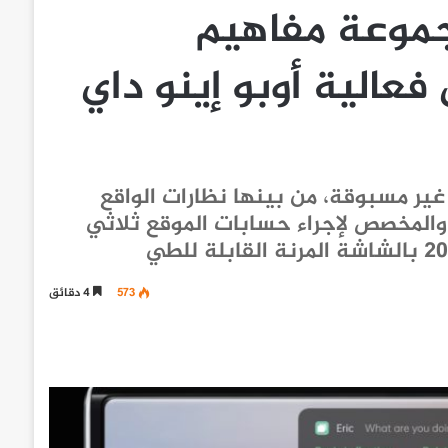
جموعة مفاهيم
فعالية أوبو إينو داي
ير مسبوقة، من بينها نظارات الواقع
المعزّز والمخصص لإجراء حسابات الموقع ثلاثي
573
4 دقائق