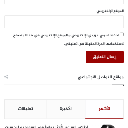
م
ت
ف
م
الموقع الإلكتروني
ا
ك
ج
ي
أ
ن
ة
ا
احفظ اسمي، بريدي الإلكتروني، والموقع الإلكتروني في هذا المتصفح
ل
ل
ل
لاستخدامها المرة المقبلة في تعليقي.
خ
ج
ب
م
ر
ه
ا
و
ء
ر
ا
مواقع التواصل الاجتماعي
ل
ص
ن
ا
ع
الأشهر
الأخيرة
تعليقات
ي
ي
ن
إطلاق الساعة الأكثر تطوراً في السعودية لتحسين