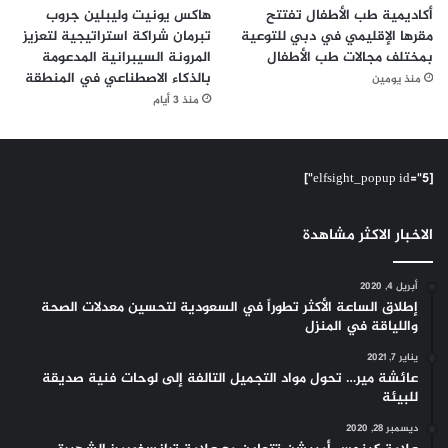
ة
أكاديمية طب الأطفال تفتتح
هاكس يونيت وليبلين جروب
مقرها الإقليمي في دبي للتوعية
تبرمان شراكة استراتيجية لتعزيز
بمختلف مجالات طب الأطفال
المرونة السيبرانية المدعومة
بالذكاء الاصطناعي في المنطقة
منذ يومين
منذ 3 أيام
[elfsight_popup id="5"]
الاخبار الاكثر مشاهدة
أبريل 4, 2020
إطلاق الساعة الأكثر تطوراً في السعودية لتحسين معدلات الصحة
واللياقة في المنزل
يناير 7, 2021
عائشة مير… تحول مواد التجميل التالفة إلى لوحات فنية صديقة
للبيئة
ديسمبر 28, 2020