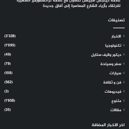
علامة كينجس أمبيشن تتعاون مع علامة ترانسفورمرز الشهيرة
للارتقاء بأزياء الشارع المعاصرة إلى آفاق جديدة
تصنيفات
(3٬328)
الاخبار
(1٬095)
تكنولوجيا
(49)
ديكور ولايف ستايل
(79)
سفر وسياحة
(108)
سيارات
(562)
فن و ثقافة
(3)
فيديوهات
(1٬658)
متنوع
(35)
مقالات
اخر الاخبار المضافة