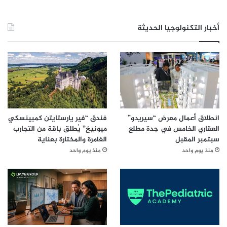
ا
ء
أخبار التكنولوجيا الحديثة
ا
ل
إ
ص
ط
ن
ا
ع
ي
انطلاق أعمال معرض “سيريدو”
فندق “فير يارستايتن كمبينسكي
و
العقاري الخامس في جدة مطلع
ميونيخ” يُطلق باقة من التجارب
ت
سبتمبر المقبل
الغامرة والمختارة بعناية
ع
منذ يوم واحد
منذ يوم واحد
ل
ي
م
ا
ل
آ
ل