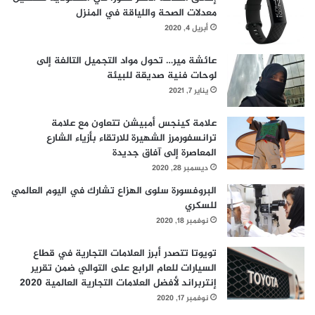
م
معدلات الصحة واللياقة في المنزل
ن
أبريل 4, 2020
ا
ل
إ
عائشة مير… تحول مواد التجميل التالفة إلى
س
لوحات فنية صديقة للبيئة
ت
يناير 7, 2021
ف
ا
علامة كينجس أمبيشن تتعاون مع علامة
د
ترانسفورمرز الشهيرة للارتقاء بأزياء الشارع
ة
المعاصرة إلى آفاق جديدة
م
ديسمبر 28, 2020
ن
البروفسورة سلوى الهزاع تشارك في اليوم العالمي
م
للسكري
ي
ز
نوفمبر 18, 2020
ا
ت
تويوتا تتصدر أبرز العلامات التجارية في قطاع
ا
السيارات للعام الرابع على التوالي ضمن تقرير
ل
إنتربراند لأفضل العلامات التجارية العالمية 2020
ذ
نوفمبر 17, 2020
ك