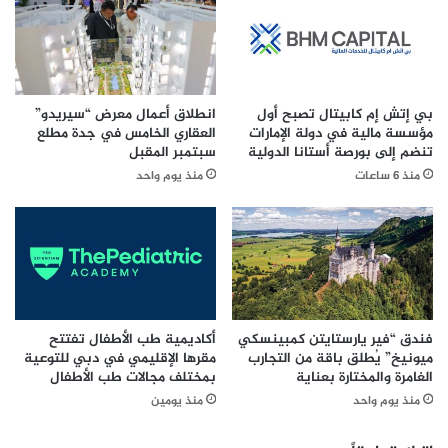
أ
مفعم بالمشاعر والذكريات الجميلة.
ن
ل
م
م
يمكنكم انضمام إلى أوبو لدعم جهود “ناشيونال جيوغرافيك”
و
ا
للحفاظ على الحياة البرية عبر هذا الرابط
ن
ن
ت
ي
http://www.nationalgeographic.org/give Pro 5G/
بي إتش إم كابيتال تصبح أول
انطلاق أعمال معرض “سيريدو”
ا
ة
مؤسسة مالية في دولة الإمارات
العقاري الخامس في جدة مطلع
ج
ت
تنضم إلى بورصة أستانا الدولية
سبتمبر المقبل
"
ط
منذ 6 ساعات
منذ يوم واحد
ا
ل
ل
ق
م
ب
ن
ر
ص
ن
ة
ا
3
م
"
ج
فندق “فير يارستايتن كمبينسكي
أكاديمية طب الأطفال تفتتح
و
T
ميونيخ” يُطلق باقة من التجارب
مقرها الإقليمي في دبي للتوعية
ي
الغامرة والمختارة بعناية
بمختلف مجالات طب الأطفال
r
ؤ
e
منذ يوم واحد
منذ يومين
ك
n
د
d