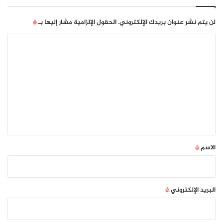
ل
ا
لن يتم نشر عنوان بريدك الإلكتروني.
الحقول الإلزامية مشار إليها بـ
*
س
ا
ت
ث
ل
م
ت
ا
ر
ع
ي
ل
ة
ب
ي
ق
ق
ي
*
ا
الاسم
*
د
ة
S
T
البريد الإلكتروني
*
V
و
س