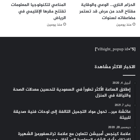
الحزام الناري… الوعي والوقاية
المناعي لتكنولوجيا المعلومات
مفتاح الحد من مرض قد تستمر
تفتتح مقرها الإقليمي في
مضاعفاته لسنوات
الرياض
منذ يومين
منذ يومين
[elfsight_popup id="5"]
الاخبار الاكثر مشاهدة
أبريل 4, 2020
إطلاق الساعة الأكثر تطوراً في السعودية لتحسين معدلات الصحة
واللياقة في المنزل
يناير 7, 2021
عائشة مير… تحول مواد التجميل التالفة إلى لوحات فنية صديقة
للبيئة
ديسمبر 28, 2020
علامة كينجس أمبيشن تتعاون مع علامة ترانسفورمرز الشهيرة
للارتقاء بأزياء الشارع المعاصرة إلى آفاق جديدة