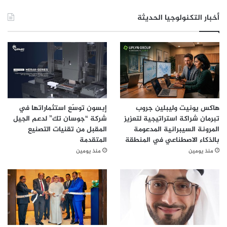
أخبار التكنولوجيا الحديثة
هاكس يونيت وليبلين جروب
إبسون توسّع استثماراتها في
تبرمان شراكة استراتيجية لتعزيز
شركة “جوسان تك” لدعم الجيل
المرونة السيبرانية المدعومة
المقبل من تقنيات التصنيع
بالذكاء الاصطناعي في المنطقة
المتقدمة
منذ يومين
منذ يومين