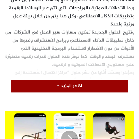
السحابة بقدرات جديدة لتحقيق نتائج محسّنة للعملاء من خلال
ربط الاتصالات الصوتية بالمراجعات التي تتم عبر الوسائط الرقمية
وتطبيقات الذكاء الاصطناعي، وكل هذا يتم من خلال بيئة عمل
مرئية واحدة.
وتتيح الحلول الجديدة تمكين مسارات سير العمل في الشركات، من
خلال تطبيقات الذكاء الاصطناعي وبرامج الاستشراف وغيرها من
الأدوات من دون الاضطرار لاستخدام البرمجة التقليدية التي
تستنزف الجهد والوقت. كما توفّر هذه الحلول قدرات رقمية متطوّرة
على مستويي الاتصالات الصوتية والرقمية.
ومؤخرا وسعّت أڤايا من نشر حلول “مراكز الاتصال المُستندة إلى
السحابة” في
ا
لشرق الأوسط وأفريقيا، وباتت متوفرة في مصر،
اظهر المزيد
الكويت، قطر، السعودية، جنوب أفريقيا، تركيا والامارات.
وتستمر الخدمات القائمة على الذكاء الاصطناعي بالنمو والانتشار
في مراكز الاتصال وخدمات العملاء، خصوصا وأنها تساعد على
تحديد هوية المُتصل بسرعة وتوفير كل المتطلبات التي تتيح
S
تقديم تجربة استخدام موفّقة تفوق تلك التي كانت سائدة في
n
a
المقاربات التقليدية. وتتوقّع “غارتنر” Gartner أن تُحقق تطبيقات
p
المؤسسات المُستندة إلى “تقنيات الاتصالات المدعومة بالذكاء