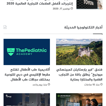
يُساهم في تحقيق الإيرادات ويدعم العلامات التجارية. ويستفيد
إنتربراند لأفضل العلامات التجارية العالمية 2020
مستخدمو حلول سير العمل المدعومة بالذكاء الاصطناعي من أڤايا،
نوفمبر 17, 2020
من ميزات تساهم في تصميم وتعديل التطبيقات. وهذا الأمر يوفّر
اندماجا كاملا لقواعد البيانات ويتيح تطويرا مستمرا في مجال
أخبار التكنولوجيا الحديثة
خوارزميات تعلّم الآلات ضمن بيئة عمل أڤايا المُستندة إلى منصات
السحابة المتعددة، والمكوّنة من مجموعة حلول الشركة. نحن
نبسّط العمل بالنسبة لمستخدمي حلول مراكز الاتصال المُستندة
إلى السحابة، لكي يتمكنوا من استثمار الموارد المتوفرة بشكل
متزامن على امتداد أقسام المؤسسة، وتقديم المعلومات الصحيحة
في الوقت المناسب لتحقيق النتائج المتوخاة”.
فندق “فير يارستايتن كمبينسكي
أكاديمية طب الأطفال تفتتح
ميونيخ” يُطلق باقة من التجارب
مقرها الإقليمي في دبي للتوعية
الغامرة والمختارة بعناية
بمختلف مجالات طب الأطفال
منذ 10 ساعات
منذ يوم واحد