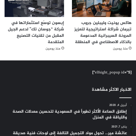
هاكس يونيت وليبلين جروب
إبسون توسّع استثماراتها في
تبرمان شراكة استراتيجية لتعزيز
شركة “جوسان تك” لدعم الجيل
المرونة السيبرانية المدعومة
المقبل من تقنيات التصنيع
بالذكاء الاصطناعي في المنطقة
المتقدمة
منذ يومين
منذ يومين
[elfsight_popup id="5"]
الاخبار الاكثر مشاهدة
أبريل 4, 2020
إطلاق الساعة الأكثر تطوراً في السعودية لتحسين معدلات الصحة
واللياقة في المنزل
يناير 7, 2021
عائشة مير… تحول مواد التجميل التالفة إلى لوحات فنية صديقة