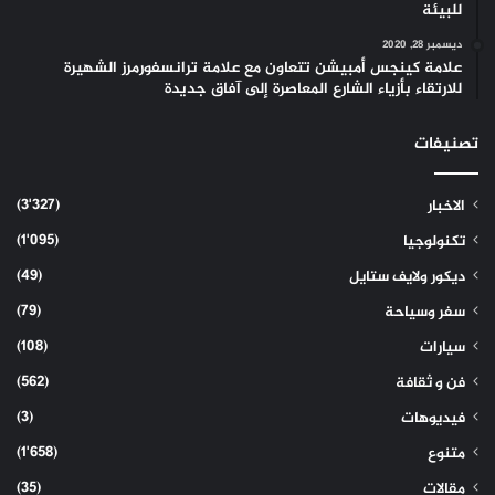
للبيئة
ديسمبر 28, 2020
علامة كينجس أمبيشن تتعاون مع علامة ترانسفورمرز الشهيرة
للارتقاء بأزياء الشارع المعاصرة إلى آفاق جديدة
تصنيفات
(3٬327)
الاخبار
(1٬095)
تكنولوجيا
(49)
ديكور ولايف ستايل
(79)
سفر وسياحة
(108)
سيارات
(562)
فن و ثقافة
(3)
فيديوهات
(1٬658)
متنوع
(35)
مقالات