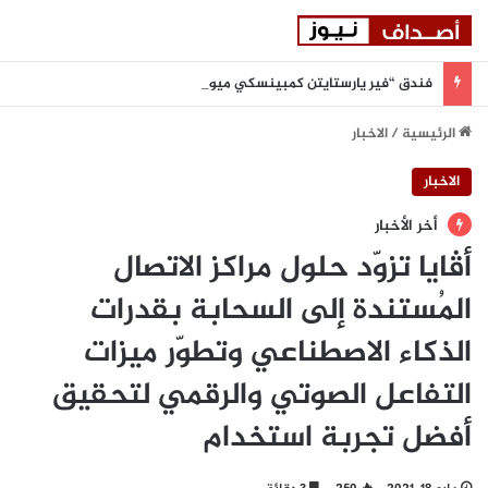
فندق “فير يارستايتن كمبينسكي ميونيخ” يُطلق باقة من التجارب الغامرة والمختارة بعناية
الرئيسية
/
الاخبار
الاخبار
أخر الأخبار
أڤايا تزوّد حلول مراكز الاتصال
المُستندة إلى السحابة بقدرات
الذكاء الاصطناعي وتطوّر ميزات
التفاعل الصوتي والرقمي لتحقيق
أفضل تجربة استخدام