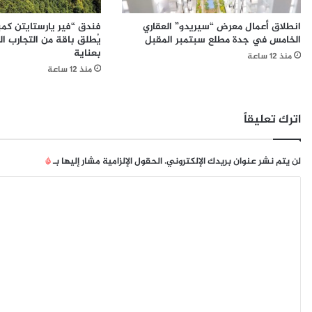
ا
ا
م
ل
انطلاق أعمال معرض “سيريدو” العقاري
فندق “فير يارستايتن كم
2
ك
الخامس في جدة مطلع سبتمبر المقبل
يُطلق باقة من التجارب الغ
0
ر
بعناية
منذ 12 ساعة
1
ب
منذ 12 ساعة
9
و
ن
م
ن
اترك تعليقاً
خ
ل
ا
لن يتم نشر عنوان بريدك الإلكتروني.
الحقول الإلزامية مشار إليها بـ
*
ل
ا
م
ب
ل
ا
ت
د
ر
ع
ة
ل
ص
ي
ف
ر