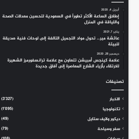
أبريل 4, 2020
إطلاق الساعة الأكثر تطوراً في السعودية لتحسين معدلات الصحة
واللياقة في المنزل
يناير 7, 2021
عائشة مير… تحول مواد التجميل التالفة إلى لوحات فنية صديقة
للبيئة
ديسمبر 28, 2020
علامة كينجس أمبيشن تتعاون مع علامة ترانسفورمرز الشهيرة
للارتقاء بأزياء الشارع المعاصرة إلى آفاق جديدة
تصنيفات
(3٬327)
الاخبار
(1٬095)
تكنولوجيا
(49)
ديكور ولايف ستايل
(79)
سفر وسياحة
(108)