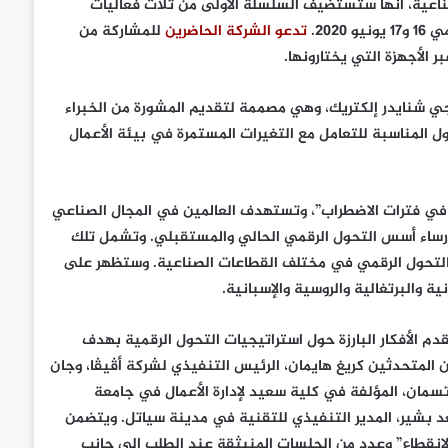
لصناعية، أنها ستستضيف السلسلة الأولى من ثلاث فعاليات
و 2020.
تدعو الشركة الحاضرين
للمشاركة من
الأجهزة التي يختارونها.
يجي شنايدر إلكتريك، وهي مصممة لتقديم المشورة من الخبراء
المناسبة للتعامل مع التغيرات المستمرة في بيئة الأعمال
 في فترات الاضطراب”، وتستهدف العالمين في المجال الصناعي
وإرساء أسس التحول الرقمي الحالي والمستقبلي. وتشمل تلك
ين بالتحول الرقمي في مختلف القطاعات الصناعية. وستظهر على
ة والبرتغالية والروسية والإسبانية.
 الأفكار البارزة حول استراتيجيات التحول الرقمية بهدف
ت على الازدهار في حقبة ما بعد كوفيد-19. ومن بين المتحدثين كريغ هايمان، الرئيس التنفيذي لشركة أڤيڤا، وجان
تسمان، المؤلفة في كلية سعيد لإدارة الأعمال في جامعة
وماتيو سينتو، مدير الثورة الصناعية الرابعة لدى ENEL وسعد بشير، المدير التنفيذي للتقنية في مدينة سياتل. ويتضمن
لانقطاع” وعدد من الجلسات المنبثقة عند الطلب إلى جانب