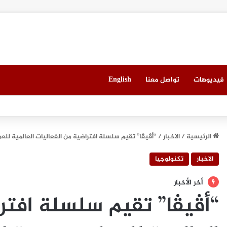
فيديوهات
تواصل معنا
English
ي ميونيخ” يُطلق باقة من التجارب الغامرة والمختارة بعناية
الرئيسية
/
الاخبار
/
“أڤيڤا” تقيم سلسلة افتراضية من الفعاليات العالمية للعم
الاخبار
تكنولوجيا
أخر الأخبار
“أڤيڤا” تقيم سلسلة افتر