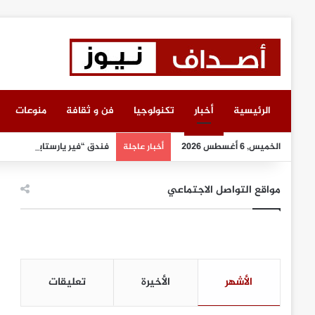
الرئيسية
أخبار
تكنولوجيا
فن و ثقافة
منوعات
الخميس, 6 أغسطس 2026
فندق “فير يارستايتن كمبينسك
أخبار عاجلة
مواقع التواصل الاجتماعي
الأشهر
الأخيرة
تعليقات