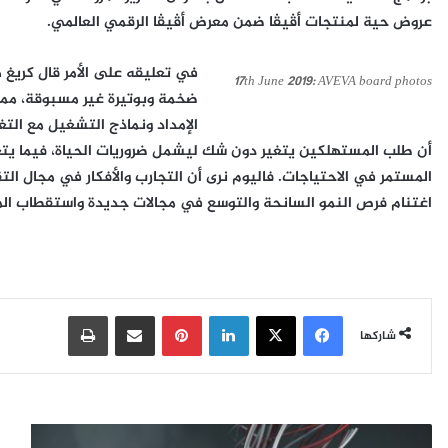
عروض حية لمنتجات أڤيڤا ضمن معرض أڤيڤا الرقمي العالمي.
في تعليقه على الأمر قال كريغ ه
17th June 2019: AVEVA board photos
ضخمة وبوتيرة غير مسبوقة، مما
الإمداد ونماذج التشغيل مع الت
أن طلب المستهلكين يتغير دون شك ليشمل ضروريات الحياة، فيما يتع
المستمر في الاحتياجات. فاليوم نرى أن التجارب والأفكار في مجال ا
اغتنام فرص النمو السانحة والتوسع في مجالات جديدة واستقطاب ال
فيسبوك
‫X
لينكدإن
بينتيريست
مشاركة عبر البريد
طباعة
شاركها
ع
"