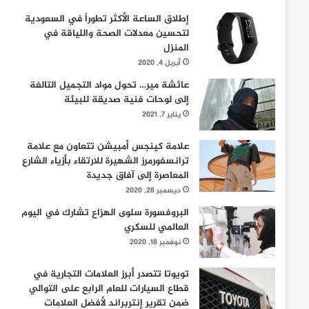
إطلاق الساعة الأكثر تطوراً في السعودية
لتحسين معدلات الصحة واللياقة في
المنزل
أبريل 4, 2020
عائشة مير… تحول مواد التجميل التالفة
إلى لوحات فنية صديقة للبيئة
يناير 7, 2021
علامة كينجس أمبيشن تتعاون مع علامة
ترانسفورمرز الشهيرة للارتقاء بأزياء الشارع
المعاصرة إلى آفاق جديدة
ديسمبر 28, 2020
البروفسورة سلوى الهزاع تشارك في اليوم
العالمي للسكري
نوفمبر 18, 2020
تويوتا تتصدر أبرز العلامات التجارية في
قطاع السيارات للعام الرابع على التوالي
ضمن تقرير إنتربراند لأفضل العلامات