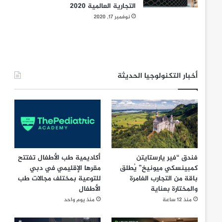
التجارية العالمية 2020
نوفمبر 17, 2020
أخبار التكنولوجيا الحديثة
فندق “فير يارستايتن
أكاديمية طب الأطفال تفتتح
كمبينسكي ميونيخ” يُطلق
مقرها الإقليمي في دبي
باقة من التجارب الغامرة
للتوعية بمختلف مجالات طب
والمختارة بعناية
الأطفال
منذ 12 ساعة
منذ يوم واحد