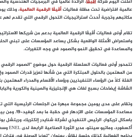
أعلنت اليوم شركة
أڤيڤا
، الرائدة عالميًا في البرمجيات الهندسية وا
عالمية افتراضية تحت مظلة فعاليات
أڤيڤا الرقمية العالمية
، وذلك يومي 16 و17 يوني
مكاتبهم وتجربة أحدث استراتيجيات التحول الرقمي التي تقدم لهم عبر 
تقام أولى فعاليات أڤيڤا الرقمية العالمية بدعم من شريكها الاسترات
واستعراض الأمثلة الواقعية بشكل يساعد المؤسسات على تبني الحلول 
والمساعدة في تحقيق النمو والصمود في وجه التغيرات.
تتمحور أولى فعاليات السلسلة الرقمية حول موضوع “الصمود الرقمي
من المهتمين بالحلول المبتكرة التي من شأنها تعزيز قدرات الصمود 
الفئة كلًا من الرؤساء التنفيذيين ورؤساء الأقسام والمدراء المهتم
الشاشة إيضاحات بسبع لغات هي الإنجليزية والصينية والكورية والياباني
وتقام على مدى يومين مجموعة مبهرة من الجلسات الرئيسية التي تقدم
مساعدة المؤسسا
باسكال تريكوار، الرئيس التنفيذي لشركة شنايدر إلكتريك، وريتشل بو
أكسفورد، 
برنامج الفعالية كذلك جلسة نقاش بعنوان “تعزيز المرونة في فترات ا