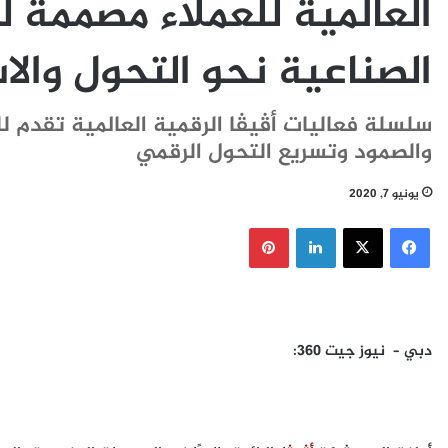
العالمية للعملاء مصممة ل
الصناعية نحو التحول والا
سلسلة فعاليات أڤيڤا الرقمية العالمية تقدم لل
والصمود وتسريع التحول الرقمي
يونيو 7, 2020
فيسبوك
‫X
لينكدإن
بينتيريست
دبي
– نيوز جيت 360: