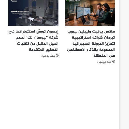
هاكس يونيت وليبلين جروب
إبسون توسّع استثماراتها في
تبرمان شراكة استراتيجية
شركة “جوسان تك” لدعم
لتعزيز المرونة السيبرانية
الجيل المقبل من تقنيات
المدعومة بالذكاء الاصطناعي
التصنيع المتقدمة
في المنطقة
منذ يومين
منذ يومين