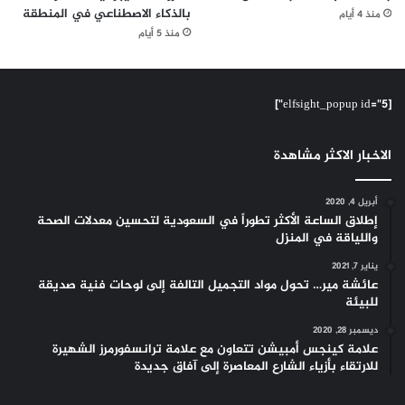
بالذكاء الاصطناعي في المنطقة
منذ 4 أيام
منذ 5 أيام
[elfsight_popup id="5"]
الاخبار الاكثر مشاهدة
أبريل 4, 2020
إطلاق الساعة الأكثر تطوراً في السعودية لتحسين معدلات الصحة
واللياقة في المنزل
يناير 7, 2021
عائشة مير… تحول مواد التجميل التالفة إلى لوحات فنية صديقة
للبيئة
ديسمبر 28, 2020
علامة كينجس أمبيشن تتعاون مع علامة ترانسفورمرز الشهيرة
للارتقاء بأزياء الشارع المعاصرة إلى آفاق جديدة