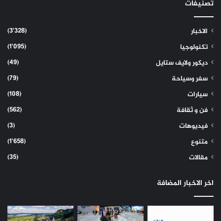
تصنيفات
(3٬328)
الاخبار
(1٬095)
تكنولوجيا
(49)
ديكور ولايف ستايل
(79)
سفر وسياحة
(108)
سيارات
(562)
فن و ثقافة
(3)
فيديوهات
(1٬658)
متنوع
(35)
مقالات
اخر الاخبار المضافة