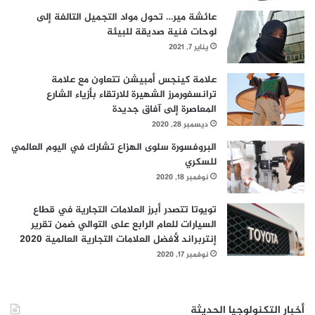
ت
ل
عائشة مير… تحول مواد التجميل التالفة إلى
ا
لوحات فنية صديقة للبيئة
ت
يناير 7, 2021
ص
ا
علامة كينجس أمبيشن تتعاون مع علامة
ل
ترانسفورمرز الشهيرة للارتقاء بأزياء الشارع
ا
المعاصرة إلى آفاق جديدة
ت
ديسمبر 28, 2020
و
البروفسورة سلوى الهزاع تشارك في اليوم العالمي
ا
للسكري
ل
ش
نوفمبر 18, 2020
ر
ك
تويوتا تتصدر أبرز العلامات التجارية في قطاع
ا
السيارات للعام الرابع على التوالي ضمن تقرير
ت
إنتربراند لأفضل العلامات التجارية العالمية 2020
نوفمبر 17, 2020
أخبار التكنولوجيا الحديثة