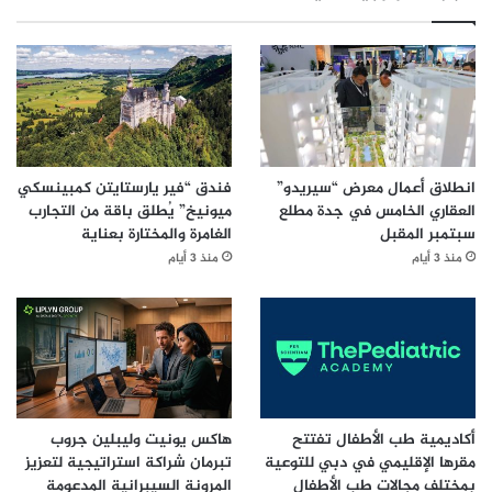
انطلاق أعمال معرض “سيريدو”
فندق “فير يارستايتن كمبينسكي
العقاري الخامس في جدة مطلع
ميونيخ” يُطلق باقة من التجارب
سبتمبر المقبل
الغامرة والمختارة بعناية
منذ 3 أيام
منذ 3 أيام
أكاديمية طب الأطفال تفتتح
هاكس يونيت وليبلين جروب
مقرها الإقليمي في دبي للتوعية
تبرمان شراكة استراتيجية لتعزيز
بمختلف مجالات طب الأطفال
المرونة السيبرانية المدعومة