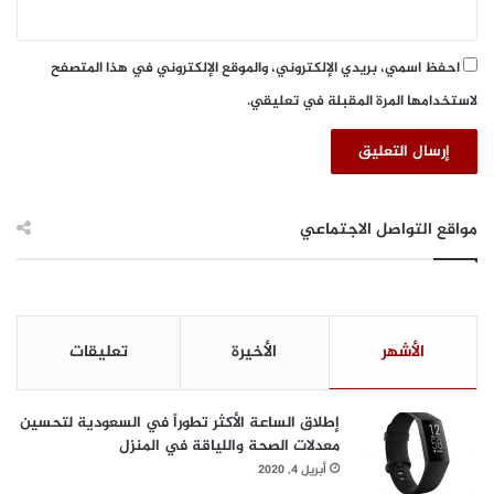
ل
ل
ا
م
ل
ح
احفظ اسمي، بريدي الإلكتروني، والموقع الإلكتروني في هذا المتصفح
س
ت
ح
لاستخدامها المرة المقبلة في تعليقي.
و
ا
ى
ب
ا
ة
ل
ا
م
ل
ر
مواقع التواصل الاجتماعي
ط
ئ
ر
ي
ف
ف
ي
ي
ة
ا
الأشهر
الأخيرة
تعليقات
ل
ل
ش
إ
ر
م
إطلاق الساعة الأكثر تطوراً في السعودية لتحسين
ك
ا
معدلات الصحة واللياقة في المنزل
ا
ر
ت
أبريل 4, 2020
ا
ا