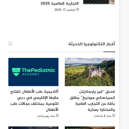
التجارية العالمية 2020
نوفمبر 17, 2020
أخبار التكنولوجيا الحديثة
فندق “فير يارستايتن
أكاديمية طب الأطفال تفتتح
كمبينسكي ميونيخ” يُطلق
مقرها الإقليمي في دبي
باقة من التجارب الغامرة
للتوعية بمختلف مجالات طب
والمختارة بعناية
الأطفال
منذ 6 ساعات
منذ يوم واحد