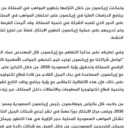
وتمكنت إريكسون من خلال التزامها بتطوير المواهب في المملكة من الج
على الدور الذي تلعبه الشركة في تنمية المملكة. وقد أتيحت الفرصة 
وتم تدريبهم على عملية إريكسون لتطوير الابتكار، فضلاً عن تعزيز ت
النشط.
“تواصل شراكتنا مع إريكسون توليد قيم تتخطى الجوانب الأساسية لاتف
الرقمي للمملكة وتحقيق رؤية السعودي
وتنمية قطاع تكنولوجيا المعلومات والاتصالات داخل المملكة، عبر زياد
من جانبه، قال ماتياس جوهانسون، رئيس إريكسون السعودية ومصر: “س
2030، ويلعب مركز الابتكار دورًا مهمًا في نشر تبني شبكات الجيل
تشكل المواهب السعودية المحلية حجر الزاوية في هذا التطور، ويمثل 