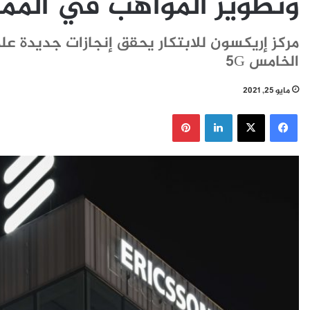
وتطوير المواهب في الممل
مركز إريكسون للابتكار يحقق إنجازات جديدة ع
الخامس 5G
مايو 25, 2021
فيسبوك
‫X
لينكدإن
بينتيريست