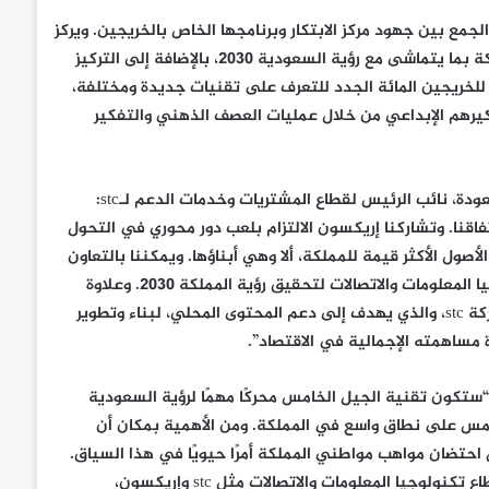
مع بين جهود مركز الابتكار وبرنامجها الخاص بالخريجين. ويركز
برنامج الدراسات العليا في إريكسون على احتضان المواهب في المملكة بما يتماشى مع رؤية السعودية 2030، بالإضافة إلى التركيز
للخريجين المائة الجدد للتعرف على تقنيات جديدة ومختلفة،
فكيرهم الإبداعي من خلال عمليات العصف الذهني والتفكير
وفي تعليقه على مذكرة التفاهم مع إريكسون، قال المهندس عماد العودة، نائب الرئيس لقطاع المشتريات وخدمات الدعم لـstc:
اقنا. وتشاركنا إريكسون الالتزام بلعب دور محوري في التحول
ة 2030، من خلال التركيز على الأصول الأكثر قيمة للمملكة، ألا وهي أبناؤها. ويمكننا بالتعاون
مع إريكسون، المساعدة في بناء الجيل القادم من قادة قطاع تكنولوجيا المعلومات والاتصالات لتحقيق رؤية المملكة 2030. وعلاوة
على ذلك، فإن هذه الاتفاقية تتماشى مع رؤية برنامج روافد التابع لشركة stc، والذي يهدف إلى دعم المحتوى المحلي، لبناء وتطوير
ة مساهمته الإجمالية في الاقتصاد”.
تكون تقنية الجيل الخامس محركًا مهمًا لرؤية السعودية
 الخامس على نطاق واسع في المملكة. ومن الأهمية بمكان أن
احتضان مواهب مواطني المملكة أمرًا حيويًا في هذا السياق.
ويمكن للخريجين السعوديين، من خلال العمل مع شركات رائدة في قطاع تكنولوجيا المعلومات والاتصالات مثل stc وإريكسون،