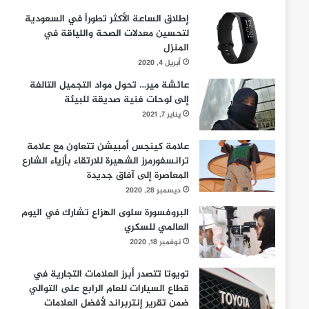
إطلاق الساعة الأكثر تطوراً في السعودية
لتحسين معدلات الصحة واللياقة في
المنزل
أبريل 4, 2020
عائشة مير… تحول مواد التجميل التالفة
إلى لوحات فنية صديقة للبيئة
يناير 7, 2021
علامة كينجس أمبيشن تتعاون مع علامة
ترانسفورمرز الشهيرة للارتقاء بأزياء الشارع
المعاصرة إلى آفاق جديدة
ديسمبر 28, 2020
البروفسورة سلوى الهزاع تشارك في اليوم
العالمي للسكري
نوفمبر 18, 2020
تويوتا تتصدر أبرز العلامات التجارية في
قطاع السيارات للعام الرابع على التوالي
ضمن تقرير إنتربراند لأفضل العلامات