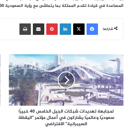
المساعدة في قيادة تقدم المملكة بما يتماشى مع رؤية السعودية 2030.”
فيسبوك
‫X
لينكدإن
بينتيريست
مشاركة عبر البريد
طباعة
شاركها
ل
م
م
ه
ج
ن
ا
ي
ب
م
ه
خ
ة
ض
ت
ر
ه
م
لمجابهة تهديدات شبكات الجيل الخامس 40 خبيرًا
د
ي
ي
سعوديًا وعالميًا يشاركون في أعمال مؤتمر "اليقظة
ت
د
م
السيبرانية" الافتراضي