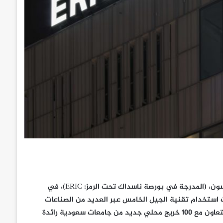
يعمل مركز الابتكار في مجال تقنية الجيل الخامس التابع لشركة إريكسون، (المدرجة في بورصة ناسداك تحت الرمز: ERIC)، في
ت استخدام تقنية الجيل الخامس عبر العديد من الصناعات
والقطاعات للمستهلكين والشركات في جميع أنحاء المملكة، وذلك بالتعاون مع 100 خريج محلي جديد من جامعات سعودية رائدة