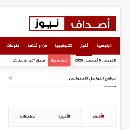
الرئيسية
أخبار
تكنولوجيا
فن و ثقافة
منوعات
الخميس, 6 أغسطس 2026
فندق “فير يارستايتن كمبينسك
أخبار عاجلة
مواقع التواصل الاجتماعي
الأشهر
الأخيرة
تعليقات