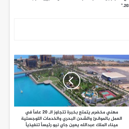
مهني مخضرم يتمتع بخبرة تتجاوز الـ 20 عاماً في
العمل بالموانئ والشحن البحري والخدمات اللوجستية
ميناء الملك عبدالله يعين جاي نيو رئيساً تنفيذياً