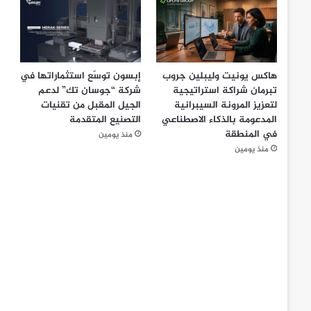
هاكس يونيت وليبلين جروب
إبسون توسّع استثماراتها في
تبرمان شراكة استراتيجية
شركة “جوسان تك” لدعم
لتعزيز المرونة السيبرانية
الجيل المقبل من تقنيات
المدعومة بالذكاء الاصطناعي
التصنيع المتقدمة
في المنطقة
منذ يومين
منذ يومين