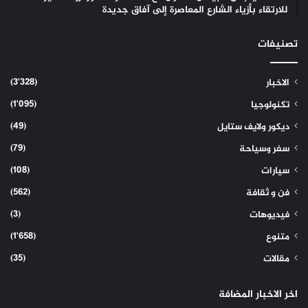
للارتقاء بأزياء الشارع المعاصرة إلى آفاق جديدة
تصنيفات
(3٬328)
الاخبار
(1٬095)
تكنولوجيا
(49)
ديكور ولايف ستايل
(79)
سفر وسياحة
(108)
سيارات
(562)
فن و ثقافة
(3)
فيديوهات
(1٬658)
متنوع
(35)
مقالات
اخر الاخبار المضافة