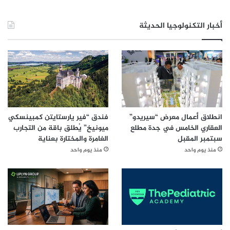
أخبار التكنولوجيا الحديثة
انطلاق أعمال معرض “سيريدو”
فندق “فير يارستايتن كمبينسكي
العقاري الخامس في جدة مطلع
ميونيخ” يُطلق باقة من التجارب
سبتمبر المقبل
الغامرة والمختارة بعناية
منذ يوم واحد
منذ يوم واحد