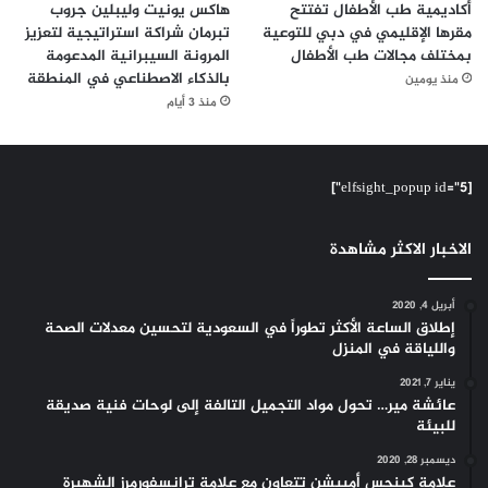
أكاديمية طب الأطفال تفتتح
هاكس يونيت وليبلين جروب
مقرها الإقليمي في دبي للتوعية
تبرمان شراكة استراتيجية لتعزيز
بمختلف مجالات طب الأطفال
المرونة السيبرانية المدعومة
بالذكاء الاصطناعي في المنطقة
منذ يومين
منذ 3 أيام
[elfsight_popup id="5"]
الاخبار الاكثر مشاهدة
أبريل 4, 2020
إطلاق الساعة الأكثر تطوراً في السعودية لتحسين معدلات الصحة
واللياقة في المنزل
يناير 7, 2021
عائشة مير… تحول مواد التجميل التالفة إلى لوحات فنية صديقة
للبيئة
ديسمبر 28, 2020
علامة كينجس أمبيشن تتعاون مع علامة ترانسفورمرز الشهيرة