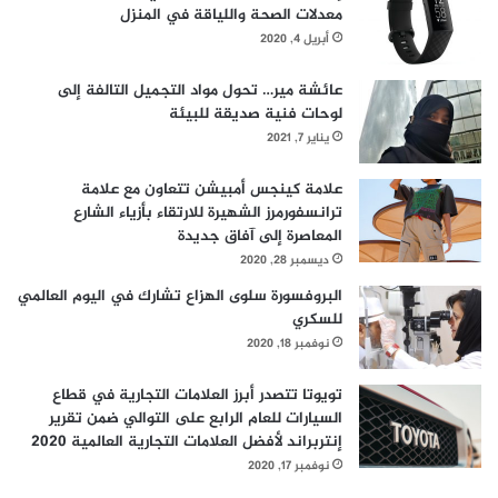
معدلات الصحة واللياقة في المنزل
أبريل 4, 2020
عائشة مير… تحول مواد التجميل التالفة إلى
لوحات فنية صديقة للبيئة
يناير 7, 2021
علامة كينجس أمبيشن تتعاون مع علامة
ترانسفورمرز الشهيرة للارتقاء بأزياء الشارع
المعاصرة إلى آفاق جديدة
ديسمبر 28, 2020
البروفسورة سلوى الهزاع تشارك في اليوم العالمي
للسكري
نوفمبر 18, 2020
تويوتا تتصدر أبرز العلامات التجارية في قطاع
السيارات للعام الرابع على التوالي ضمن تقرير
إنتربراند لأفضل العلامات التجارية العالمية 2020
نوفمبر 17, 2020