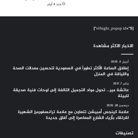
منذ 4 أيام
[elfsight_popup id="5"]
الاخبار الاكثر مشاهدة
أبريل 4, 2020
إطلاق الساعة الأكثر تطوراً في السعودية لتحسين معدلات الصحة
واللياقة في المنزل
يناير 7, 2021
عائشة مير… تحول مواد التجميل التالفة إلى لوحات فنية صديقة
للبيئة
ديسمبر 28, 2020
علامة كينجس أمبيشن تتعاون مع علامة ترانسفورمرز الشهيرة
للارتقاء بأزياء الشارع المعاصرة إلى آفاق جديدة
تصنيفات