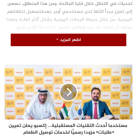
تحديات في التنقل خلال فترة الجائحة. ومن هذا المنطلق، نسعى
إلى تعزيز مبدأ الثقة لدى مستخدمي أوبر، بهدفتسهيل تنقلاتهم
اليومية، من خلال جدولة الرحلات اليومية بشكل أكثر كفاءة، ولهذا
نعتقد أن الوقت قد حان لإطلاق خاصية
“
Reserve
“
التي تتيح
حجزالرحلات مسبقاً، الأمر الذي يسهم في تحقيق المزيد من الثقة
اظهر المزيد
لدى مستخدمي التطبيق في حجز رحلاتهم قبل موعدها بوقت
مبكر، كما توفر هذه الخاصيةللسائقين فرصة جديدة لتحقيق المزيد
من الأرباح من خلال تأمين رحلاتهم، وهو الأمر الذي يسهم في
تعزيز تعافي الاقتصادات المحلية”.
م
س
ت
خ
د
تستند الخاصية الجديدة إلى تقنية
م
ا
مطورة خصيصًا لمواكبة متطلبات السوق
أ
تلبي احتياجات الركاب مع إعادة فتح
مستخدما أحدث التقنيات المستقبلية... إكسبو يعلن تعيين
ح
المدن
د
«طلبات» مزودا رسميًّا لخدمات توصيل الطعام