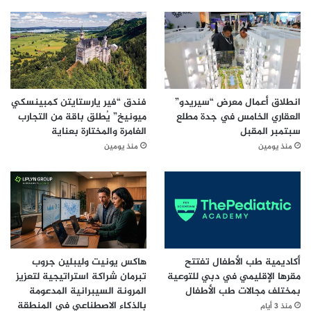
انطلاق أعمال معرض “سيريدو”
فندق “فير يارستايتن كمبينسكي
العقاري الخامس في جدة مطلع
ميونيخ” يُطلق باقة من التجارب
سبتمبر المقبل
الغامرة والمختارة بعناية
منذ يومين
منذ يومين
أكاديمية طب الأطفال تفتتح
هاكس يونيت وليبلين جروب
مقرها الإقليمي في دبي للتوعية
تبرمان شراكة استراتيجية لتعزيز
بمختلف مجالات طب الأطفال
المرونة السيبرانية المدعومة
بالذكاء الاصطناعي في المنطقة
منذ 3 أيام