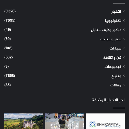
(3٬328)
الاخبار
(1٬095)
تكنولوجيا
(49)
ديكور ولايف ستايل
(79)
سفر وسياحة
(108)
سيارات
(562)
فن و ثقافة
(3)
فيديوهات
(1٬658)
متنوع
(35)
مقالات
اخر الاخبار المضافة