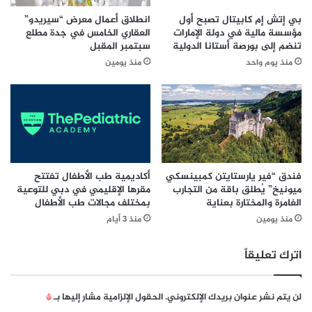
إ
أيقونة الساعة بجانب مكان إدخال “الوجهة”.
ع
بي إتش إم كابيتال تصبح أول
انطلاق أعمال معرض “سيريدو”
ك
رّ
مؤسسة مالية في دولة الإمارات
العقاري الخامس في جدة مطلع
س
ف
تنضم إلى بورصة أستانا الدولية
سبتمبر المقبل
ب
ك
منذ يوم واحد
منذ يومين
و
ي
ي
ف
ع
ت
ل
ح
ن
م
ت
ي
ع
ب
ي
ي
فندق “فير يارستايتن كمبينسكي
أكاديمية طب الأطفال تفتتح
ي
ميونيخ” يُطلق باقة من التجارب
مقرها الإقليمي في دبي للتوعية
ا
الغامرة والمختارة بعناية
بمختلف مجالات طب الأطفال
ن
ن
«
ا
منذ يومين
منذ 3 أيام
ط
ت
ل
ك
اترك تعليقاً
ب
ا
ا
ل
ت
ش
لن يتم نشر عنوان بريدك الإلكتروني.
الحقول الإلزامية مشار إليها بـ
*
»
خ