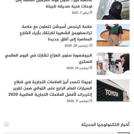
عائشة مير… تحول مواد التجميل التالفة إلى
لوحات فنية صديقة للبيئة
يناير 7, 2021
علامة كينجس أمبيشن تتعاون مع علامة
ترانسفورمرز الشهيرة للارتقاء بأزياء الشارع
المعاصرة إلى آفاق جديدة
ديسمبر 28, 2020
البروفسورة سلوى الهزاع تشارك في اليوم العالمي
للسكري
نوفمبر 18, 2020
تويوتا تتصدر أبرز العلامات التجارية في قطاع
السيارات للعام الرابع على التوالي ضمن تقرير
إنتربراند لأفضل العلامات التجارية العالمية 2020
نوفمبر 17, 2020
أخبار التكنولوجيا الحديثة