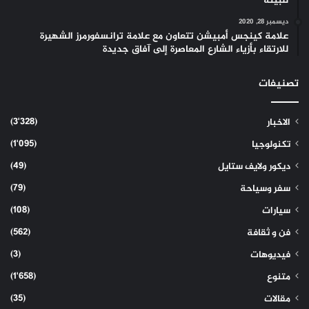
للبيئة
ديسمبر 28, 2020
علامة كينجس أمبيشن تتعاون مع علامة ترانسفورمرز الشهيرة
للارتقاء بأزياء الشارع المعاصرة إلى آفاق جديدة
تصنيفات
(3٬328)
الاخبار
(1٬095)
تكنولوجيا
(49)
ديكور ولايف ستايل
(79)
سفر وسياحة
(108)
سيارات
(562)
فن و ثقافة
(3)
فيديوهات
(1٬658)
متنوع
(35)
مقالات