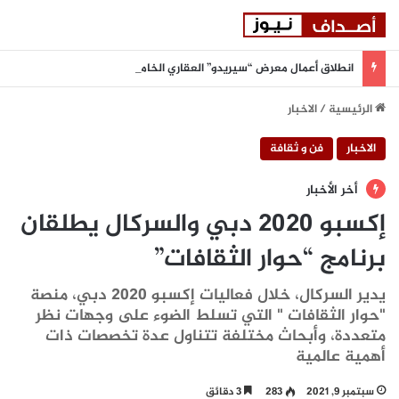
انطلاق أعمال معرض “سيريدو” العقاري الخامس في جدة مطلع سبتمبر المقبل
الرئيسية
/
الاخبار
الاخبار
فن و ثقافة
أخر الأخبار
إكسبو 2020 دبي والسركال يطلقان
برنامج “حوار الثقافات”
يدير السركال، خلال فعاليات إكسبو 2020 دبي، منصة
"حوار الثقافات " التي تسلط الضوء على وجهات نظر
متعددة، وأبحاث مختلفة تتناول عدة تخصصات ذات
أهمية عالمية
سبتمبر 9, 2021
283
3 دقائق