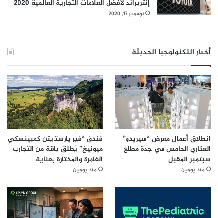
إنتربراند لأفضل العلامات التجارية العالمية 2020
نوفمبر 17, 2020
أخبار التكنولوجيا الحديثة
انطلاق أعمال معرض “سيريدو”
فندق “فير يارستايتن كمبينسكي
العقاري الخامس في جدة مطلع
ميونيخ” يُطلق باقة من التجارب
سبتمبر المقبل
الغامرة والمختارة بعناية
منذ يومين
منذ يومين