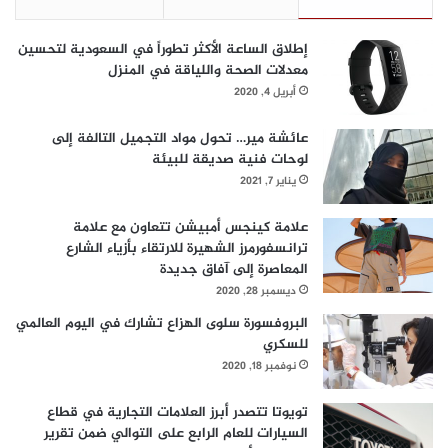
2020 والغاية من تنظيمه”.
إطلاق الساعة الأكثر تطوراً في السعودية لتحسين
سوف تتاح لزوار إكسبو 2020 دبي فرصة الحجز لحضور فعاليات
معدلات الصحة واللياقة في المنزل
“حوار الثقافات” من خلال الموقع الإلكتروني بداية من 15 سبتمبر.
أبريل 4, 2020
عائشة مير… تحول مواد التجميل التالفة إلى
لوحات فنية صديقة للبيئة
يناير 7, 2021
علامة كينجس أمبيشن تتعاون مع علامة
ترانسفورمرز الشهيرة للارتقاء بأزياء الشارع
المعاصرة إلى آفاق جديدة
ديسمبر 28, 2020
البروفسورة سلوى الهزاع تشارك في اليوم العالمي
للسكري
نوفمبر 18, 2020
تويوتا تتصدر أبرز العلامات التجارية في قطاع
السيارات للعام الرابع على التوالي ضمن تقرير