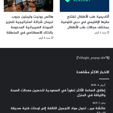
أكاديمية طب الأطفال تفتتح
هاكس يونيت وليبلين جروب
مقرها الإقليمي في دبي للتوعية
تبرمان شراكة استراتيجية لتعزيز
بمختلف مجالات طب الأطفال
المرونة السيبرانية المدعومة
بالذكاء الاصطناعي في المنطقة
منذ 3 أيام
منذ 4 أيام
[elfsight_popup id="5"]
الاخبار الاكثر مشاهدة
أبريل 4, 2020
إطلاق الساعة الأكثر تطوراً في السعودية لتحسين معدلات الصحة
واللياقة في المنزل
يناير 7, 2021
عائشة مير… تحول مواد التجميل التالفة إلى لوحات فنية صديقة