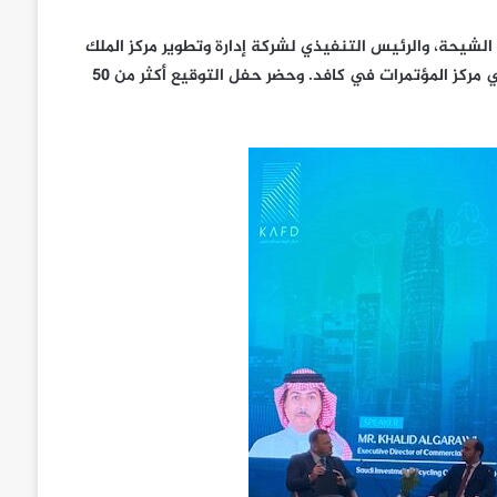
الشيحة، والرئيس التنفيذي لشركة إدارة وتطوير مركز الملك
عبد الله المالي السيد جاوتام ساشيتال، وذلك في حفل خاص أُقيم في مركز المؤتمرات في كافد. وحضر حفل التوقيع أكثر من 50