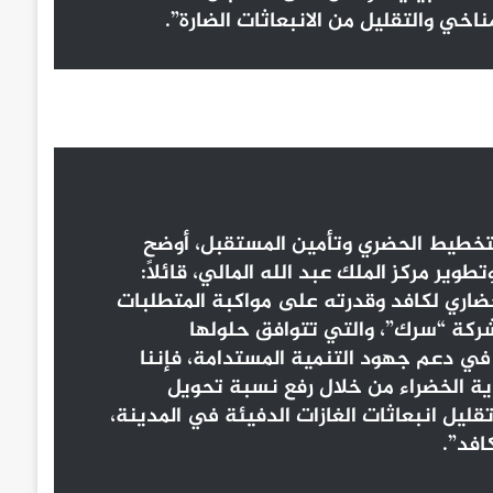
خي والتقليل من الانبعاثات الضارة”.
التخطيط الحضري وتأمين المستقبل، أوضح
وير مركز الملك عبد الله المالي، قائلاً:
حضاري لكافد وقدرته على مواكبة المتطلبات
شركة “سرك”، والتي تتوافق حلولها
في دعم جهود التنمية المستدامة، فإننا
ية الخضراء من خلال رفع نسبة تحويل
ايات عن المرادم إلى 94% بحلول عام 2035 وتقليل انبعاثات الغازات الدفيئة في المدينة،
افد”.