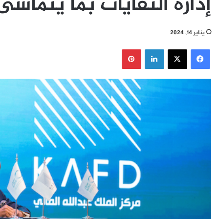
إدارة النفايات بما يتماشى مع
يناير 14, 2024
فيسبوك
‫X
لينكدإن
بينتيريست