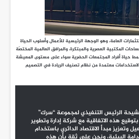
ثمارات العامة، وهو الوجهة الرئيسية للأعمال وأسلوب الحياة
 كافد 1.6 مليون متر مربع من المساحات المكتبية العصرية والمبتكرة، والمرافق العالمية المختصّة
بنمط حياة أفراد المجتمعات الحضرية سواء على مستوى المعيشة
دة الاستخدامات معتمدة من نظام تصنيف الريادة في التصميم
لشيحة الرئيس التنفيذي لمجموعة “سرك”
بتوقيع هذه الاتفاقية مع شركة إدارة وتطوير
يل وتعزيز مبدأ الاقتصاد الدائري باستخدام
دامة البيئية، ونحن على ثقة بأن هذه