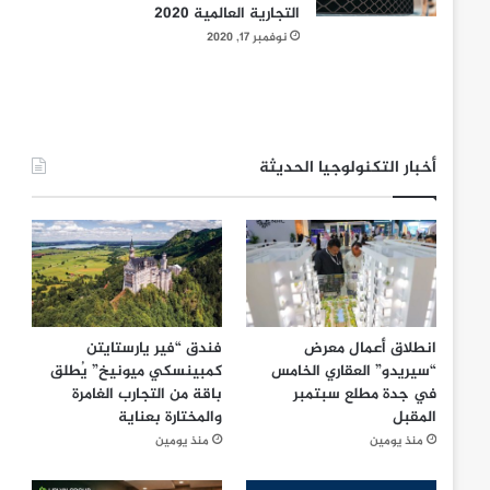
التجارية العالمية 2020
نوفمبر 17, 2020
أخبار التكنولوجيا الحديثة
انطلاق أعمال معرض
فندق “فير يارستايتن
“سيريدو” العقاري الخامس
كمبينسكي ميونيخ” يُطلق
في جدة مطلع سبتمبر
باقة من التجارب الغامرة
المقبل
والمختارة بعناية
منذ يومين
منذ يومين