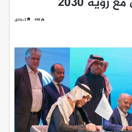
 رؤية 2030
499
2 دقائق