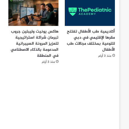
أكاديمية طب الأطفال تفتتح
هاكس يونيت وليبلين جروب
مقرها الإقليمي في دبي
تبرمان شراكة استراتيجية
للتوعية بمختلف مجالات طب
لتعزيز المرونة السيبرانية
الأطفال
المدعومة بالذكاء الاصطناعي
في المنطقة
منذ 3 أيام
منذ 3 أيام