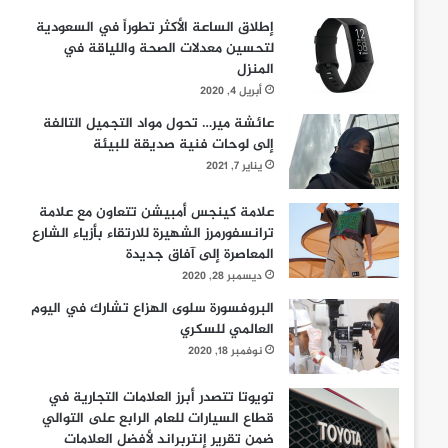
إطلاق الساعة الأكثر تطوراً في السعودية
لتحسين معدلات الصحة واللياقة في
المنزل
أبريل 4, 2020
عائشة مير… تحول مواد التجميل التالفة
إلى لوحات فنية صديقة للبيئة
يناير 7, 2021
علامة كينجس أمبيشن تتعاون مع علامة
ترانسفورمرز الشهيرة للارتقاء بأزياء الشارع
المعاصرة إلى آفاق جديدة
ديسمبر 28, 2020
البروفسورة سلوى الهزاع تشارك في اليوم
العالمي للسكري
نوفمبر 18, 2020
تويوتا تتصدر أبرز العلامات التجارية في
قطاع السيارات للعام الرابع على التوالي
ضمن تقرير إنتربراند لأفضل العلامات