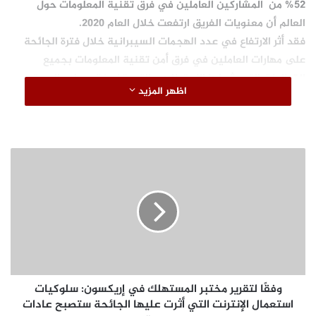
52% من المشاركين العاملين في فرق تقنية المعلومات حول
العالم أن معنويات الفريق ارتفعت خلال العام 2020.
فقد أثر الارتفاع في عدد الهجمات السيبرانية خلال فترة الجائحة
على مهارات العاملين في فرق أمن تقنية المعلومات بجميع
القطاعات التي شملها الاستطلاع، والتي تضمنت – على المستوى
اظهر المزيد
العالمي – قطاعات التعليم (83%) و التجزئة (85%) والرعاية الصحية
(80%). استطلعت الدراسة آراء 5,400 مختص من صانعي القرار في
مؤسسات متوسطة عبر 30 دولة في كل من أوروبا والأمريكيتين
وآسيا والمحيط الهادي وآسيا الوسطى وإفريقيا.
و
ف
قً
ا
ل
ت
ق
ر
ي
وفقًا لتقرير مختبر المستهلك في إريكسون: سلوكيات
ر
م
استعمال الإنترنت التي أثرت عليها الجائحة ستصبح عادات