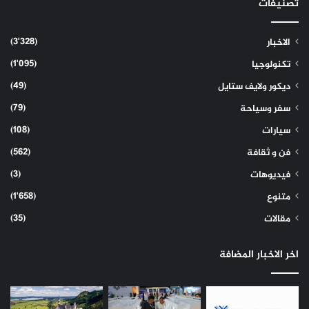
تصنيفات
(3٬328)
الاخبار
(1٬095)
تكنولوجيا
(49)
ديكور ولايف ستايل
(79)
سفر وسياحة
(108)
سيارات
(562)
فن و ثقافة
(3)
فيديوهات
(1٬658)
متنوع
(35)
مقالات
اخر الاخبار المضافة