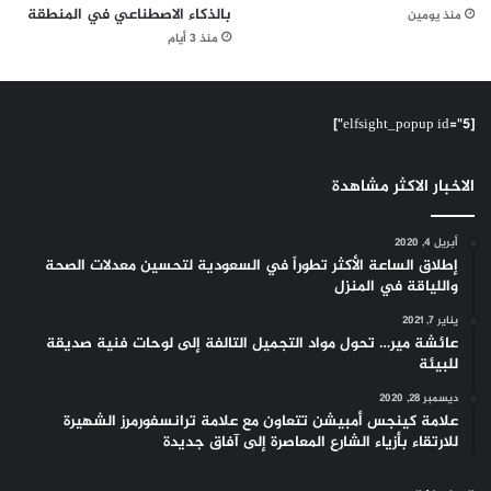
بالذكاء الاصطناعي في المنطقة
منذ يومين
منذ 3 أيام
[elfsight_popup id="5"]
الاخبار الاكثر مشاهدة
أبريل 4, 2020
إطلاق الساعة الأكثر تطوراً في السعودية لتحسين معدلات الصحة
واللياقة في المنزل
يناير 7, 2021
عائشة مير… تحول مواد التجميل التالفة إلى لوحات فنية صديقة
للبيئة
ديسمبر 28, 2020
علامة كينجس أمبيشن تتعاون مع علامة ترانسفورمرز الشهيرة
للارتقاء بأزياء الشارع المعاصرة إلى آفاق جديدة