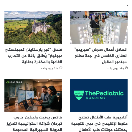
5,000 موظف.
انطلاق أعمال معرض “سيريدو”
فندق “فير يارستايتن كمبينسكي
العقاري الخامس في جدة مطلع
ميونيخ” يُطلق باقة من التجارب
سبتمبر المقبل
الغامرة والمختارة بعناية
منذ يوم واحد
منذ يوم واحد
أكاديمية طب الأطفال تفتتح
هاكس يونيت وليبلين جروب
مقرها الإقليمي في دبي للتوعية
تبرمان شراكة استراتيجية لتعزيز
بمختلف مجالات طب الأطفال
المرونة السيبرانية المدعومة