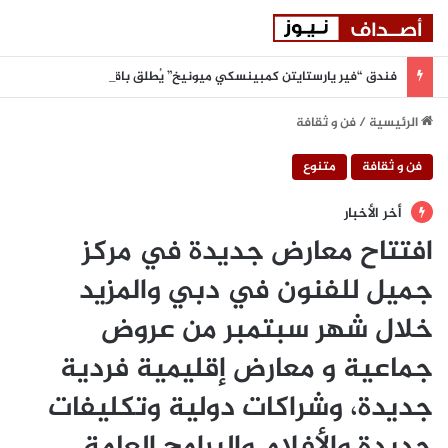
فندق “فير يارستايتن كمبينسكي ميونيخ” يُطلق باقة من التجارب الغامرة والمختارة بعناية
الرئيسية
/
فن و ثقافة
فن و ثقافة
متنوع
أخر الأخبار
افتتاح معارض جديدة في مركز
جميل للفنون في دبي والمزيد
خلال شهر سبتمبر من عروض
جماعية و معارض إقليمية فردية
جديدة، وشراكات دولية وتكليفات
جديدة والأفلام والبرامج العامة