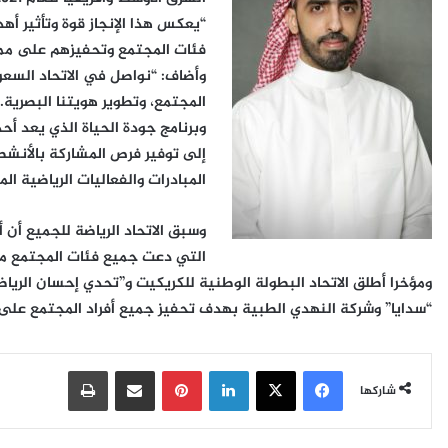
“يعكس هذا الإنجاز قوة وتأثير أه
فئات المجتمع وتحفيزهم على مما
وأضاف: “نواصل في الاتحاد السعو
المجتمع، وتطوير هويتنا البصرية.
إلى توفير فرص المشاركة بالأنشط
المبادرات والفعاليات الرياضية ال
وسبق الاتحاد الرياضة للجميع أن 
التي دعت جميع فئات المجتمع من 
ومؤخرا أطلق الاتحاد البطولة الوطنية للكريكيت و”تحدي إحسان الرياض
“سدايا” وشركة النهدي الطبية بهدف تحفيز جميع أفراد المجتمع على ا
فيسبوك
‫X
لينكدإن
بينتيريست
مشاركة عبر البريد
طباعة
شاركها