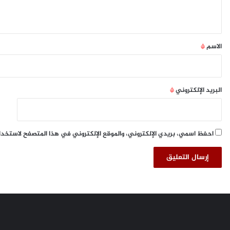
تً
0
ي
ا
٪
م
ف
ق
م
ي
*
ت
ا
الاسم
*
ع
ل
ة
س
ع
و
البريد الإلكتروني
*
د
ي
ة
احفظ اسمي، بريدي الإلكتروني، والموقع الإلكتروني في هذا المتصفح لاستخدا