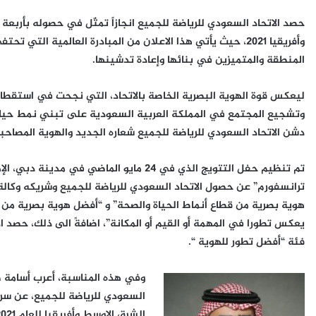
حصد الاتحاد السعودي للرياضة للجميع انجازاً تمثّل في حصوله بأربع
وأفريقيا 2021، حيث يأتي هذا الاعلان من المبادرة العالمية ا
المنطقة والمتميزين في بنائها وإعادة تدشينها.
ليعكس قوة الهوية البصرية الخاصة بالاتحاد، التي نجحت في استقطاب 
وتشجيع المجتمع في المملكة العربية السعودية على تبني نمط حياة
دشن الاتحاد السعودي للرياضة للجميع شعاره الجديد والهوية المصاحب
تم تنظيم حفل التتويج الذي في 24 مايو الماض
ترانسفورم” عن حصول الاتحاد السعودي للرياضة للجميع وشريكه وكالة 
هوية بصرية من قطاع أنماط الحياة والصحة” و “أفضل هوية بصرية من ا
يعكس تطورا في المهمة أو القيم أو المكانة”، اضافةً الى ذلك، حصد ال
فئة “أفضل تطور للهوية “.
وفي هذه المناسبة، أعرب أسامة صا
السعودي للرياضة للجميع، عن سرو