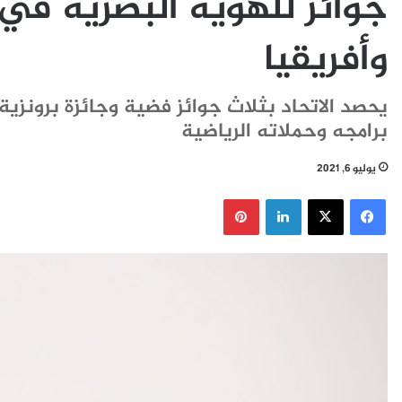
جوائز للهوية البصرية في
وأفريقيا
يحصد الاتحاد بثلاث جوائز فضية وجائزة برونز
برامجه وحملاته الرياضية
يوليو 6, 2021
فيسبوك
‫X
لينكدإن
بينتيريست