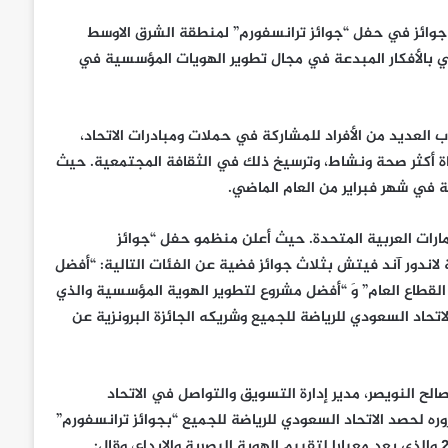
ة جوائز في حفل “جوائز ترانسفورم” لمنطقة الشرق الاوسط
لتي تحتفي بالأفكار المبدعة في مجال تطوير الهويات المؤسسية في
العديد من الأفراد للمشاركة في حملات ومبادرات الاتحاد،
 أكثر صحة ونشاط، وترسيخ ذلك في الثقافة المجتمعية. حيث
ة في شهر فبراير من العام الماضي.
ي في مدينة دبي، الإمارات العربية المتحدة. حيث أعلن منظمو حفل “جوائز
لاندور آند فيتش بثلاث جوائز فضية عن الفئات التالية: “أفضل
لقطاع العام” وَ “أفضل مشروع لتطوير الهوية المؤسسية والذي
اتحاد السعودي للرياضة للجميع وشريكه الجائزة البرونزية عن
لح النويصر، مدير إدارة التسويق والتواصل في الاتحاد
ره لحصد الاتحاد السعودي للرياضة للجميع “بجوائز ترانسفورم”
الشرق الاوسط وأفريقيا للعام 2021 والذي يعد معيارا لتقييم الهوية البصرية والإبداع، وقال: