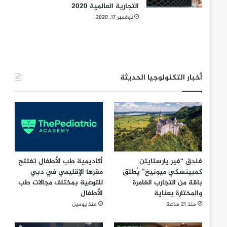
التجارية العالمية 2020
نوفمبر 17, 2020
أخبار التكنولوجيا الحديثة
فندق “فير يارستايتن
أكاديمية طب الأطفال تفتتح
كمبينسكي ميونيخ” يُطلق
مقرها الإقليمي في دبي
باقة من التجارب الغامرة
للتوعية بمختلف مجالات طب
والمختارة بعناية
الأطفال
منذ 21 ساعة
منذ يومين