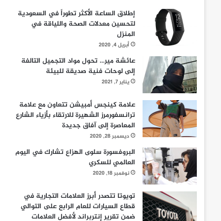
إطلاق الساعة الأكثر تطوراً في السعودية
لتحسين معدلات الصحة واللياقة في
المنزل
أبريل 4, 2020
عائشة مير… تحول مواد التجميل التالفة
إلى لوحات فنية صديقة للبيئة
يناير 7, 2021
علامة كينجس أمبيشن تتعاون مع علامة
ترانسفورمرز الشهيرة للارتقاء بأزياء الشارع
المعاصرة إلى آفاق جديدة
ديسمبر 28, 2020
البروفسورة سلوى الهزاع تشارك في اليوم
العالمي للسكري
نوفمبر 18, 2020
تويوتا تتصدر أبرز العلامات التجارية في
قطاع السيارات للعام الرابع على التوالي
ضمن تقرير إنتربراند لأفضل العلامات