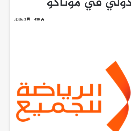
لدولي في موناكو
490
2 دقائق