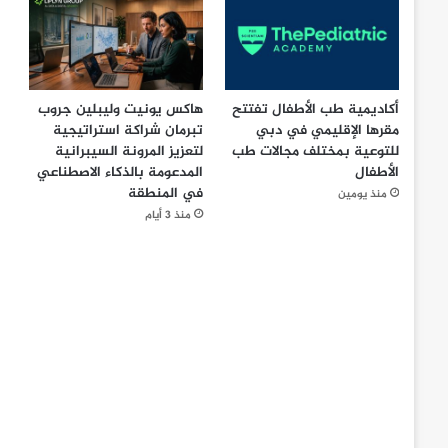
أكاديمية طب الأطفال تفتتح
هاكس يونيت وليبلين جروب
مقرها الإقليمي في دبي
تبرمان شراكة استراتيجية
للتوعية بمختلف مجالات طب
لتعزيز المرونة السيبرانية
الأطفال
المدعومة بالذكاء الاصطناعي
في المنطقة
منذ يومين
منذ 3 أيام