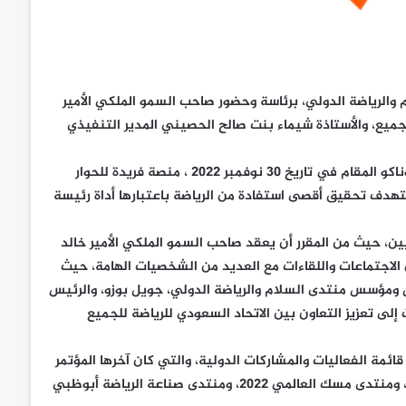
والرياضة الدولي، برئاسة وحضور صاحب السمو الملكي الأمير
جميع، والأستاذة شيماء بنت صالح الحصيني المدير التنفيذي
ويوفر منتدى السلام والرياضة الدولي الذي تنطلق أعماله في إمارة موناكو المقام في تاريخ 30 نوفمبر 2022 ، منصة فريدة للحوار
ستهدف تحقيق أقصى استفادة من الرياضة باعتبارها أداة رئيسة
ين، حيث من المقرر أن يعقد صاحب السمو الملكي الأمير خالد
لاجتماعات واللقاءات مع العديد من الشخصيات الهامة، حيث
س ومؤسس منتدى السلام والرياضة الدولي، جويل بوزو، والرئيس
لى تعزيز التعاون بين الاتحاد السعودي للرياضة للجميع
ئمة الفعاليات والمشاركات الدولية، والتي كان آخرها المؤتمر
الدولي التاسع للجمعية الدولية للنشاط البدني والصحة في أبوظبي، ومنتدى مسك العالمي 2022، ومنتدى صناعة الرياضة أبوظبي