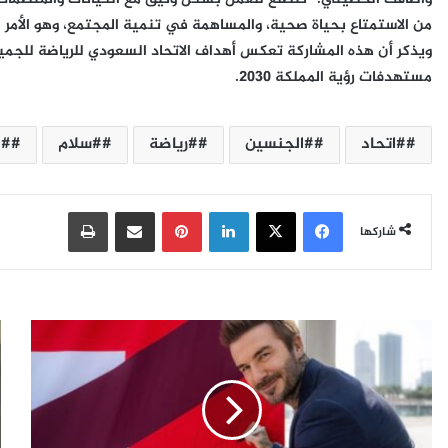
من الاستمتاع بحياة صحية، والمساهمة في تنمية المجتمع، وهو الأم
ويذكر أن هذه المشاركة تعكس أهداف الاتحاد السعودي للرياضة للجميع 
مستهدفات رؤية المملكة 2030.
#اتحاد
#الجنسين
#رياضة
#سلام
#ل
فيسبوك
‫X
لينكدإن
بينتيريست
مشاركة عبر البريد
طباعة
شاركها
د
ل
ي
ا
ف
ع
ي
ب
د
ك
ب
ر