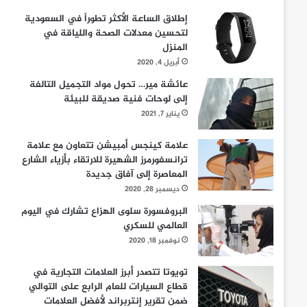
إطلاق الساعة الأكثر تطوراً في السعودية
لتحسين معدلات الصحة واللياقة في
المنزل
أبريل 4, 2020
عائشة مير… تحول مواد التجميل التالفة
إلى لوحات فنية صديقة للبيئة
يناير 7, 2021
علامة كينجس أمبيشن تتعاون مع علامة
ترانسفورمرز الشهيرة للارتقاء بأزياء الشارع
المعاصرة إلى آفاق جديدة
ديسمبر 28, 2020
البروفسورة سلوى الهزاع تشارك في اليوم
العالمي للسكري
نوفمبر 18, 2020
تويوتا تتصدر أبرز العلامات التجارية في
قطاع السيارات للعام الرابع على التوالي
ضمن تقرير إنتربراند لأفضل العلامات