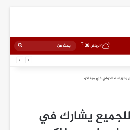
℃
38
بحث
الرياض
عن
 والرياضة الدولي في موناكو
 للجميع يشارك في