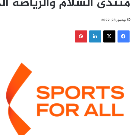
منتدى السلام والرياضة ا
نوفمبر 28, 2022
فيسبوك
‫X
لينكدإن
بينتيريست