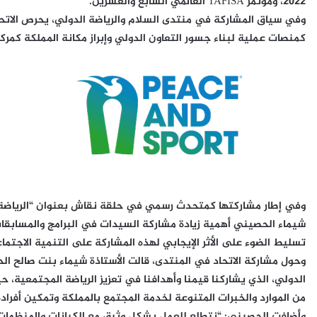
2022، ومؤتمر TAFISA العالمي السابع والعشرين.
وفي سياق المشاركة في منتدى السلام والرياضة الدولي، يحرص الاتح
كمنصات عملية لبناء جسور التعاون الدولي وإبراز مكانة المملكة كمركز
وفي إطار مشاركتها كمتحدث رسمي في حلقة نقاش بعنوان “الرياضة تس
شيماء الحصيني أهمية زيادة مشاركة السيدات في البرامج والمسابقات 
تسليط الضوء على الأثر الإيجابي لهذه المشاركة على التنمية الاجتماع
وحول مشاركة الاتحاد في المنتدى، قالت الأستاذة شيماء بنت صالح ال
الدولي، الذي يشاركنا قيمنا وأهدافنا في تعزيز الرياضة المجتمعية، 
من الموارد والخبرات المتنوعة لخدمة المجتمع بالمملكة وتمكين أفراده 
وأضافت الحصيني: “نتطلع للعمل بشكل وثيق مع الكيانات والمنظمات ا