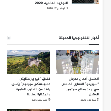
التجارية العالمية 2020
نوفمبر 17, 2020
أخبار التكنولوجيا الحديثة
انطلاق أعمال معرض
فندق “فير يارستايتن
“سيريدو” العقاري الخامس
كمبينسكي ميونيخ” يُطلق
في جدة مطلع سبتمبر
باقة من التجارب الغامرة
المقبل
والمختارة بعناية
منذ يوم واحد
منذ يوم واحد