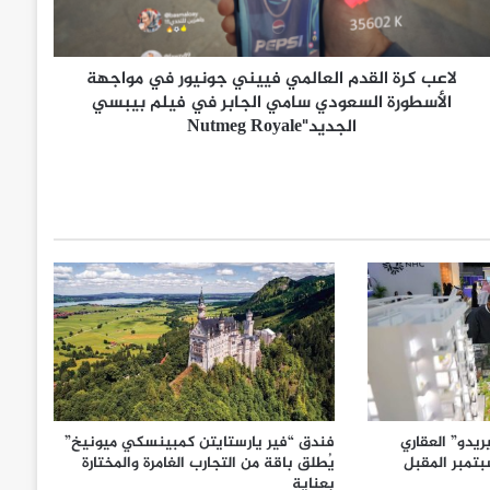
لاعب كرة القدم العالمي فييني جونيور في مواجهة
الأسطورة السعودي سامي الجابر في فيلم بيبسي
الجديد"Nutmeg Royale
يدو” العقاري
فندق “فير يارستايتن كمبينسكي ميونيخ”
تمبر المقبل
يُطلق باقة من التجارب الغامرة والمختارة
بعناية