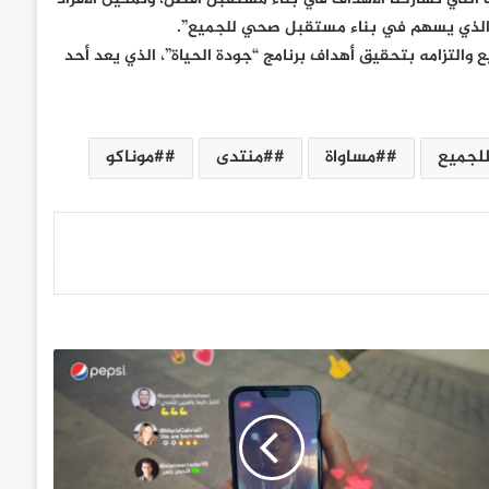
ر الذي يسهم في بناء مستقبل صحي للجميع”.
والتزامه بتحقيق أهداف برنامج “جودة الحياة”، الذي يعد أحد
لجميع
#مساواة
#منتدى
#موناكو