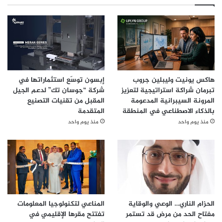
هاكس يونيت وليبلين جروب
إبسون توسّع استثماراتها في
تبرمان شراكة استراتيجية لتعزيز
شركة “جوسان تك” لدعم الجيل
المرونة السيبرانية المدعومة
المقبل من تقنيات التصنيع
بالذكاء الاصطناعي في المنطقة
المتقدمة
منذ يوم واحد
منذ يوم واحد
الحزام الناري… الوعي والوقاية
المناعي لتكنولوجيا المعلومات
مفتاح الحد من مرض قد تستمر
تفتتح مقرها الإقليمي في