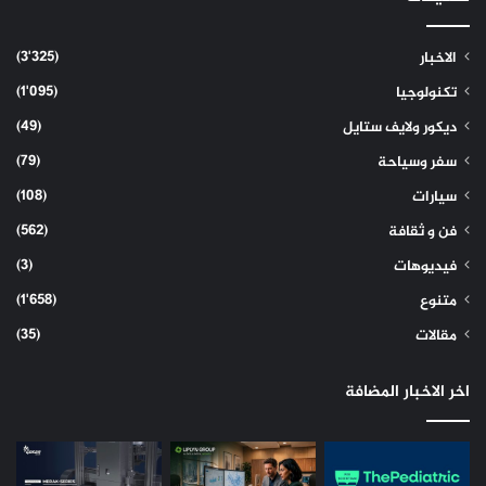
(3٬325)
الاخبار
(1٬095)
تكنولوجيا
(49)
ديكور ولايف ستايل
(79)
سفر وسياحة
(108)
سيارات
(562)
فن و ثقافة
(3)
فيديوهات
(1٬658)
متنوع
(35)
مقالات
اخر الاخبار المضافة