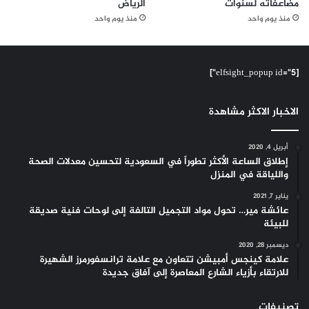
مضاعفاته لسنوات
الرياض
منذ يوم واحد
منذ يوم واحد
[elfsight_popup id="5"]
الاخبار الاكثر مشاهدة
أبريل 4, 2020
إطلاق الساعة الأكثر تطوراً في السعودية لتحسين معدلات الصحة
واللياقة في المنزل
يناير 7, 2021
عائشة مير… تحول مواد التجميل التالفة إلى لوحات فنية صديقة
للبيئة
ديسمبر 28, 2020
علامة كينجس أمبيشن تتعاون مع علامة ترانسفورمرز الشهيرة
للارتقاء بأزياء الشارع المعاصرة إلى آفاق جديدة
تصنيفات