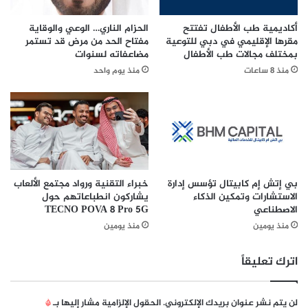
ا
ق
ج
م
أكاديمية طب الأطفال تفتتح
الحزام الناري… الوعي والوقاية
ز
ن
مقرها الإقليمي في دبي للتوعية
مفتاح الحد من مرض قد تستمر
ا
أ
بمختلف مجالات طب الأطفال
مضاعفاته لسنوات
ل
ب
منذ 8 ساعات
منذ يوم واحد
ـ
و
1
ظ
0
ب
0
ي
م
ل
ي
و
بي إتش إم كابيتال تؤسس إدارة
خبراء التقنية ورواد مجتمع الألعاب
ن
الاستشارات وتمكين الذكاء
يشاركون انطباعاتهم حول
الاصطناعي
TECNO POVA 8 Pro 5G
م
ش
منذ يومين
منذ يومين
ا
ه
اترك تعليقاً
د
ة
لن يتم نشر عنوان بريدك الإلكتروني.
الحقول الإلزامية مشار إليها بـ
*