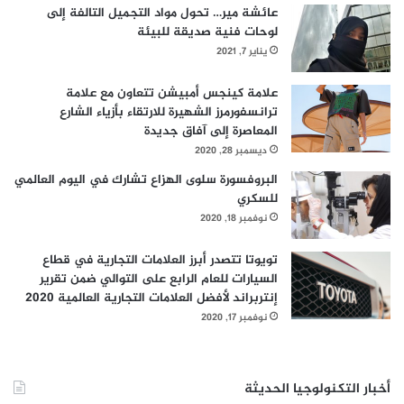
عائشة مير… تحول مواد التجميل التالفة إلى
لوحات فنية صديقة للبيئة
يناير 7, 2021
علامة كينجس أمبيشن تتعاون مع علامة
ترانسفورمرز الشهيرة للارتقاء بأزياء الشارع
المعاصرة إلى آفاق جديدة
ديسمبر 28, 2020
البروفسورة سلوى الهزاع تشارك في اليوم العالمي
للسكري
نوفمبر 18, 2020
تويوتا تتصدر أبرز العلامات التجارية في قطاع
السيارات للعام الرابع على التوالي ضمن تقرير
إنتربراند لأفضل العلامات التجارية العالمية 2020
نوفمبر 17, 2020
أخبار التكنولوجيا الحديثة