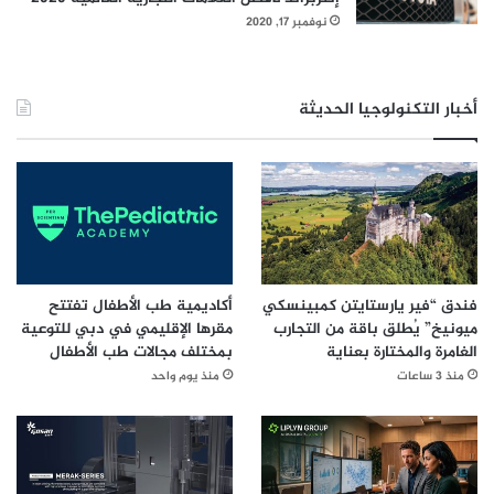
ط
نوفمبر 17, 2020
و
ي
ر
أخبار التكنولوجيا الحديثة
فندق “فير يارستايتن كمبينسكي
أكاديمية طب الأطفال تفتتح
ميونيخ” يُطلق باقة من التجارب
مقرها الإقليمي في دبي للتوعية
الغامرة والمختارة بعناية
بمختلف مجالات طب الأطفال
منذ 3 ساعات
منذ يوم واحد