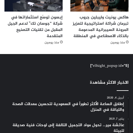
هاكس يونيت وليبلين جروب
إبسون توسّع استثماراتها في
تبرمان شراكة استراتيجية لتعزيز
شركة “جوسان تك” لدعم الجيل
المرونة السيبرانية المدعومة
المقبل من تقنيات التصنيع
بالذكاء الاصطناعي في المنطقة
المتقدمة
منذ يومين
منذ يومين
[elfsight_popup id="5"]
الاخبار الاكثر مشاهدة
أبريل 4, 2020
إطلاق الساعة الأكثر تطوراً في السعودية لتحسين معدلات الصحة
واللياقة في المنزل
يناير 7, 2021
عائشة مير… تحول مواد التجميل التالفة إلى لوحات فنية صديقة
للبيئة