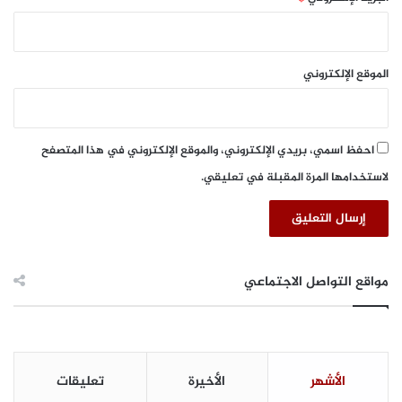
ه
ا
م
ل
ت
ك
ج
و
الموقع الإلكتروني
ا
ي
ه
ت
إ
ن
احفظ اسمي، بريدي الإلكتروني، والموقع الإلكتروني في هذا المتصفح
ت
ر
لاستخدامها المرة المقبلة في تعليقي.
ن
ت
ا
ل
أ
مواقع التواصل الاجتماعي
ش
ي
ا
ء
ت
الأشهر
الأخيرة
تعليقات
ح