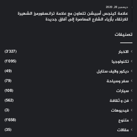
ديسمبر 28, 2020
علامة كينجس أمبيشن تتعاون مع علامة ترانسفورمرز الشهيرة
للارتقاء بأزياء الشارع المعاصرة إلى آفاق جديدة
تصنيفات
(3٬327)
الاخبار
(1٬095)
تكنولوجيا
(49)
ديكور ولايف ستايل
(79)
سفر وسياحة
(108)
سيارات
(562)
فن و ثقافة
(3)
فيديوهات
(1٬658)
متنوع
(35)
مقالات