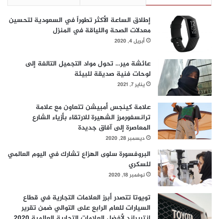
ت
ا
إطلاق الساعة الأكثر تطوراً في السعودية لتحسين
ج
معدلات الصحة واللياقة في المنزل
ا
ل
أبريل 4, 2020
م
ز
عائشة مير… تحول مواد التجميل التالفة إلى
ي
لوحات فنية صديقة للبيئة
د
يناير 7, 2021
م
ن
علامة كينجس أمبيشن تتعاون مع علامة
ا
ترانسفورمرز الشهيرة للارتقاء بأزياء الشارع
ل
المعاصرة إلى آفاق جديدة
ت
ديسمبر 28, 2020
ح
البروفسورة سلوى الهزاع تشارك في اليوم العالمي
س
للسكري
ي
ن
نوفمبر 18, 2020
و
ا
تويوتا تتصدر أبرز العلامات التجارية في قطاع
ل
السيارات للعام الرابع على التوالي ضمن تقرير
ت
إنتربراند لأفضل العلامات التجارية العالمية 2020