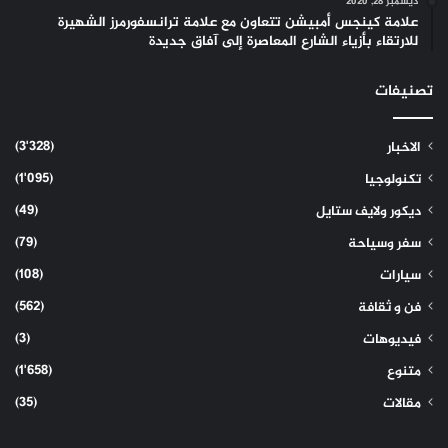
ديسمبر 28, 2020
علامة كينجس أمبيشن تتعاون مع علامة ترانسفورمرز الشهيرة
للارتقاء بأزياء الشارع المعاصرة إلى آفاق جديدة
تصنيفات
(3٬328)
الاخبار
(1٬095)
تكنولوجيا
(49)
ديكور ولايف ستايل
(79)
سفر وسياحة
(108)
سيارات
(562)
فن و ثقافة
(3)
فيديوهات
(1٬658)
متنوع
(35)
مقالات