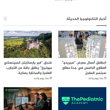
أخبار التكنولوجيا الحديثة
انطلاق أعمال معرض “سيريدو”
فندق “فير يارستايتن كمبينسكي
العقاري الخامس في جدة مطلع
ميونيخ” يُطلق باقة من التجارب
سبتمبر المقبل
الغامرة والمختارة بعناية
منذ يوم واحد
منذ يوم واحد