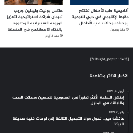
أكاديمية طب الأطفال تفتتح
هاكس يونيت وليبلين جروب
مقرها الإقليمي في دبي للتوعية
تبرمان شراكة استراتيجية لتعزيز
بمختلف مجالات طب الأطفال
المرونة السيبرانية المدعومة
بالذكاء الاصطناعي في المنطقة
منذ يومين
منذ 3 أيام
[elfsight_popup id="5"]
الاخبار الاكثر مشاهدة
أبريل 4, 2020
إطلاق الساعة الأكثر تطوراً في السعودية لتحسين معدلات الصحة
واللياقة في المنزل
يناير 7, 2021
عائشة مير… تحول مواد التجميل التالفة إلى لوحات فنية صديقة
للبيئة