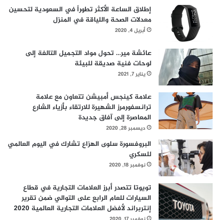
إطلاق الساعة الأكثر تطوراً في السعودية لتحسين
معدلات الصحة واللياقة في المنزل
أبريل 4, 2020
عائشة مير… تحول مواد التجميل التالفة إلى
لوحات فنية صديقة للبيئة
يناير 7, 2021
علامة كينجس أمبيشن تتعاون مع علامة
ترانسفورمرز الشهيرة للارتقاء بأزياء الشارع
المعاصرة إلى آفاق جديدة
ديسمبر 28, 2020
البروفسورة سلوى الهزاع تشارك في اليوم العالمي
للسكري
نوفمبر 18, 2020
تويوتا تتصدر أبرز العلامات التجارية في قطاع
السيارات للعام الرابع على التوالي ضمن تقرير
إنتربراند لأفضل العلامات التجارية العالمية 2020
نوفمبر 17, 2020