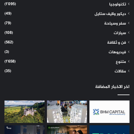
(1٬095)
تكنولوجيا
(49)
ديكور ولايف ستايل
(79)
سفر وسياحة
(108)
سيارات
(562)
فن و ثقافة
(3)
فيديوهات
(1٬658)
متنوع
(35)
مقالات
اخر الاخبار المضافة