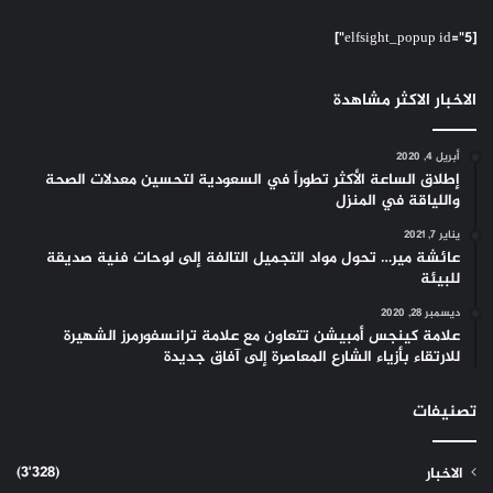
[elfsight_popup id="5"]
الاخبار الاكثر مشاهدة
أبريل 4, 2020
إطلاق الساعة الأكثر تطوراً في السعودية لتحسين معدلات الصحة
واللياقة في المنزل
يناير 7, 2021
عائشة مير… تحول مواد التجميل التالفة إلى لوحات فنية صديقة
للبيئة
ديسمبر 28, 2020
علامة كينجس أمبيشن تتعاون مع علامة ترانسفورمرز الشهيرة
للارتقاء بأزياء الشارع المعاصرة إلى آفاق جديدة
تصنيفات
(3٬328)
الاخبار