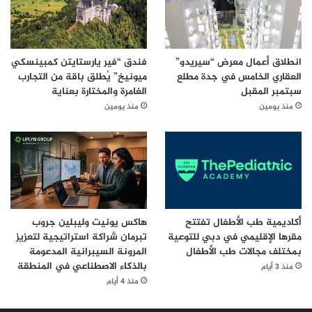
انطلاق أعمال معرض “سيريدو”
فندق “فير يارستايتن كمبينسكي
العقاري الخامس في جدة مطلع
ميونيخ” يُطلق باقة من التجارب
سبتمبر المقبل
الغامرة والمختارة بعناية
منذ يومين
منذ يومين
أكاديمية طب الأطفال تفتتح
هاكس يونيت وليبلين جروب
مقرها الإقليمي في دبي للتوعية
تبرمان شراكة استراتيجية لتعزيز
بمختلف مجالات طب الأطفال
المرونة السيبرانية المدعومة
بالذكاء الاصطناعي في المنطقة
منذ 3 أيام
منذ 4 أيام