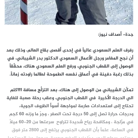
جدة- أصداف نيوز:
رفرف العلم السعودي عالياً في إحدى أقصى بقاع العالم، وذلك بعد
أن نجح المغامر ورجل الأعمال السعودي الدكتور بدر الشيباني، في
الوصول إلى القطب الجنوبي، ورفع العلم السعودي هناك، محقِّقاً
بذلك رغبة دفينة في أعماق نفسه الطموحة لطالما راودته زماناً.
تمكَّن الشيباني من الوصول إلى هناك، بعد التزلُّج مسافة 111كلم
الي الدرجة الأخيرة في القطب الجنوبي، وعقب رحلة صعبة للغاية
تحتاج إلى استعدادات صارمة لمواجهة أسوأ الظروف الجوية،
ودرجات حرارة تصل إلى 50 درجة تحت الصفر ، وجرّ ما وزنه 60 كجم
في مزّلجة ، ومكافحة رياح شديدة تتراوح سرعتها من 20-60 ميلاً
في الساعة، علماً بأن القطب الجنوبي يرتفع إلى 2800 متر فوق