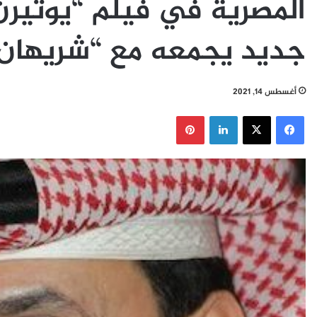
المصرية في فيلم “يوتير
جديد يجمعه مع “شريهان
أغسطس 14, 2021
فيسبوك
‫X
لينكدإن
بينتيريست