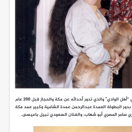
وكان الفنان هاني ناظر «أبو بتيل» قد أنهي تصوير المسلسل الخليجي “أهل الوادي” والذي تدور أحداثه عن مكة والحجاز قبل ٢٠٠ عام
ر بدور البطولة العمدة عبدالرحمن عمدة الشامية وكبير عمد مكة
وري سامر المصري أبو شهاب، والفنان السعودي نبيل باعيسى.