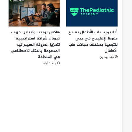
أكاديمية طب الأطفال تفتتح
هاكس يونيت وليبلين جروب
مقرها الإقليمي في دبي
تبرمان شراكة استراتيجية
للتوعية بمختلف مجالات طب
لتعزيز المرونة السيبرانية
الأطفال
المدعومة بالذكاء الاصطناعي
في المنطقة
منذ يومين
منذ 3 أيام