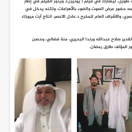
طويل، ليشارك في فيلم ( يوتيرن)، ويدور الفيلم في إطار
مه حضور عرض الصوت والضوء بالأهرامات، ولكنه يدخل في
، والاشراف العام للمخرج د.عادل الاعصر، انتاج آرت ميوزك
قدير صلاح عبدالله ورندا البحيري، منة فضالي، وحسن
ور المؤلف طارق رمضان.