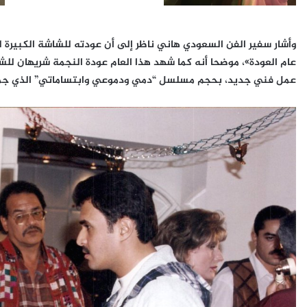
عام العودة»، موضحا أنه كما شهد هذا العام عودة النجمة شريهان للش
عمل فني جديد، بحجم مسلسل “دمي ودموعي وابتساماتي” الذي جمع