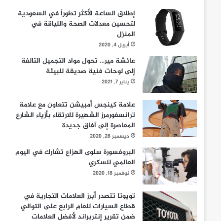
إطلاق الساعة الأكثر تطوراً في السعودية
لتحسين معدلات الصحة واللياقة في
المنزل
أبريل 4, 2020
عائشة مير… تحول مواد التجميل التالفة
إلى لوحات فنية صديقة للبيئة
يناير 7, 2021
علامة كينجس أمبيشن تتعاون مع علامة
ترانسفورمرز الشهيرة للارتقاء بأزياء الشارع
المعاصرة إلى آفاق جديدة
ديسمبر 28, 2020
البروفسورة سلوى الهزاع تشارك في اليوم
العالمي للسكري
نوفمبر 18, 2020
تويوتا تتصدر أبرز العلامات التجارية في
قطاع السيارات للعام الرابع على التوالي
ضمن تقرير إنتربراند لأفضل العلامات