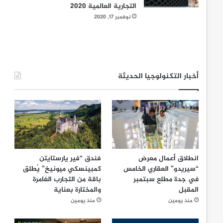
التجارية العالمية 2020
نوفمبر 17, 2020
أخبار التكنولوجيا الحديثة
انطلاق أعمال معرض
فندق “فير يارستايتن
“سيريدو” العقاري الخامس
كمبينسكي ميونيخ” يُطلق
في جدة مطلع سبتمبر
باقة من التجارب الغامرة
المقبل
والمختارة بعناية
منذ يومين
منذ يومين