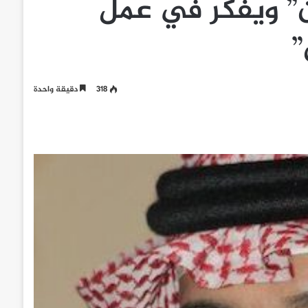
ن” ويفكر في عمل
”
318
دقيقة واحدة