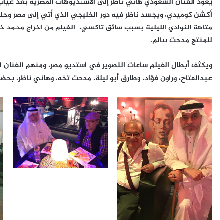
يعود الفنان السعودي هاني ناظر إلى الاستديوهات المصرية بعد غياب 
أكشن كوميدي، ويجسد ناظر فيه دور الخليجي الذي أتي إلى مصر وحل
متاهة النوادي الليلية بسبب سائق تاكسي، الفيلم من اخراج محمد خصري
للمنتج مدحت سالم.
ويكثف أبطال الفيلم ساعات التصوير في استديو مصر، ومنهم الفنان ال
عبدالفتاح، وراون فؤاد، وطارق أبو ليلة، مدحت تخه، وهاني ناظر، بحض