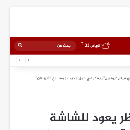
℃
33
بحث
الرياض
عن
ي فيلم “يوتيرن” ويفكر في عمل جديد يجمعه مع “شريهان”
ظر يعود للشاشة