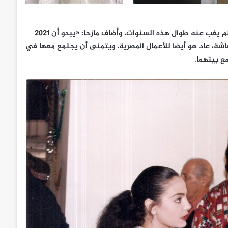
وأشار سفير الفن السعودي هاني ناظر إلى أن عودته للشاشة الكبيرة لم يغب عنه طوال هذه السنوات، وأضاف مازحا: «يبدو أن 2021
اشة، عاد هو أيضا للأعمال المصرية، ويتمنى أن يجتمع معها في
 بينهما.