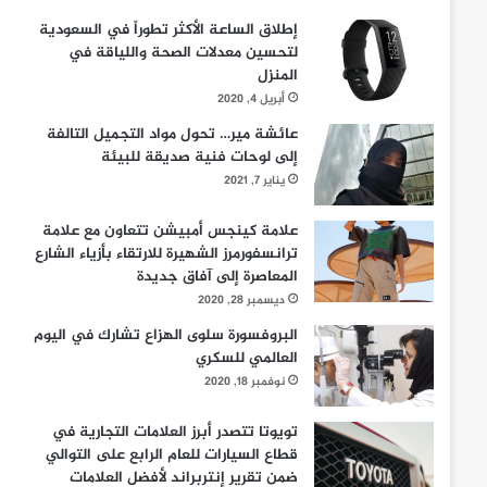
إطلاق الساعة الأكثر تطوراً في السعودية
لتحسين معدلات الصحة واللياقة في
المنزل
أبريل 4, 2020
عائشة مير… تحول مواد التجميل التالفة
إلى لوحات فنية صديقة للبيئة
يناير 7, 2021
علامة كينجس أمبيشن تتعاون مع علامة
ترانسفورمرز الشهيرة للارتقاء بأزياء الشارع
المعاصرة إلى آفاق جديدة
ديسمبر 28, 2020
البروفسورة سلوى الهزاع تشارك في اليوم
العالمي للسكري
نوفمبر 18, 2020
تويوتا تتصدر أبرز العلامات التجارية في
قطاع السيارات للعام الرابع على التوالي
ضمن تقرير إنتربراند لأفضل العلامات