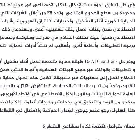
في ظل تسابق المؤسسات لإدخال الذكاء الاصطناعي في عملياتها ال
محدودة من سطح الهجوم المتنامي. وتع
الحماية الفورية أثناء التشغيل، واختبارات الاختراق الهجومية، وأنماط
الاصطناعي ضمن بيئات العمل بثقة تشغيلية أعلى. ويستدعي ذلك الت
الاصطناعي فعلياً، حيث تختلف النماذج في قدراتها وسلوكها، وتتفا
برمجة التطبيقات، وأنظمة أخرى، بأساليب لم تُنشأ أدوات الحماية التق
يوفر حل F5 AI Guardrails طبقة حماية متقدمة تعمل أ
والتطبيقات والوكلاء عبر جميع البيئات السحابية وأنماط النشر، ضمن 
النماذج لتصل إلى مستويات غير مسبوقة، تضمن هذه الحلول حماية مت
القيود، وتحدّ من تسرب البيانات الحساسة، كما تفرض الالتزام بالسي
متقدّم من الرصد والتدقيق في مدخلات ومخرجات أنظمة الذكاء الاصطن
هذا السلوك، وهو عنصر جوهري لضمان الحوكمة والامتثال في القطاع
ضمان متواصل لأنظمة ذكاء اصطناعي المتطورة