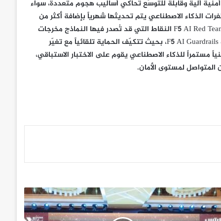
أثناء التشغيل، يوفر حل F5 AI Red Team اختبارات أمنية آلية وقابلة للتوسّع تحاكي أساليب هجوم متعددة، سواء
رات الذكاء الاصطناعي يتم تحديثها شهرياً بإضافة أكثر من
10,000 أسلوب هجوم جديد وفقاً لتطور التهديدات الفعلية. ويكشف F5 AI Red Team النقاط التي قد تُصدر فيها النماذج مخرجات
خطرة أو غير مستقرة، وتُستخدم هذه النتائج مباشرةً لتحديث سياسات F5 AI Guardrails، بحيث تتكيّف الحماية تلقائياً مع تغيّر
منياً مستمراً للذكاء الاصطناعي يقوم على الاختبار الاستباقي،
ن المتواصل لمستوى الأمان.