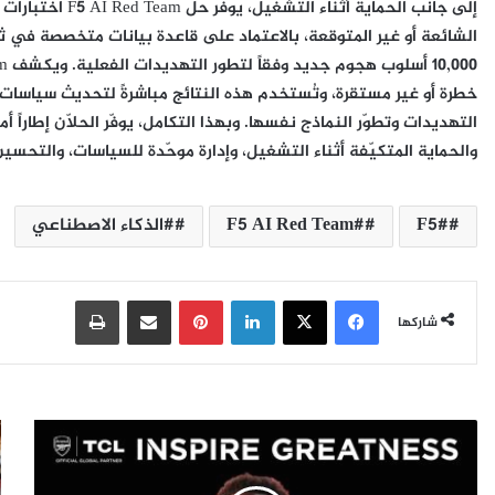
إلى جانب الحماية 
الشائعة أو غير المتوقعة، بالاعتماد على قاعدة بيانات متخصصة في ثغ
التهديدات وتطوّر النماذج نفسها. وبهذا التكامل، يوفّر الحلّان إطاراً أ
والحماية المتكيّفة أثناء التشغيل، وإدارة موحّدة للسياسات، والتحسي
#F5
#F5 AI Red Team
#الذكاء الاصطناعي
فيسبوك
‫X
لينكدإن
بينتيريست
مشاركة عبر البريد
طباعة
شاركها
T
C
ح
L
ف