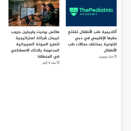
أكاديمية طب الأطفال تفتتح
هاكس يونيت وليبلين جروب
مقرها الإقليمي في دبي
تبرمان شراكة استراتيجية
للتوعية بمختلف مجالات طب
لتعزيز المرونة السيبرانية
الأطفال
المدعومة بالذكاء الاصطناعي
في المنطقة
منذ يومين
منذ 3 أيام