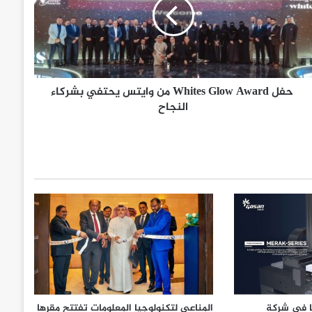
حفل Whites Glow Award من وايتس يحتفي بشركاء
النجاح
ا في شركة
المناعي لتكنولوجيا المعلومات تفتتح مقرها