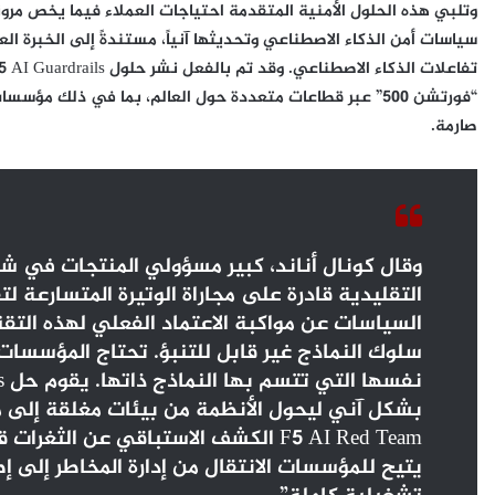
وتلبي هذه الحلول الأمنية المتقدمة احتياجات العملاء فيما يخص مرون
“فورتشن 500” عبر قطاعات متعددة حول العالم، بما في ذلك مؤ
صارمة.
التقليدية قادرة على مجاراة الوتيرة المتسارعة لت
السياسات عن مواكبة الاعتماد الفعلي لهذه التق
سلوك النماذج غير قابل للتنبؤ. تحتاج المؤسسا
بشكل آني ليحول الأنظمة من بيئات مغلقة إلى م
F5 AI Red Team الكشف الاستباقي عن الثغ
يتيح للمؤسسات الانتقال من إدارة المخاطر إلى 