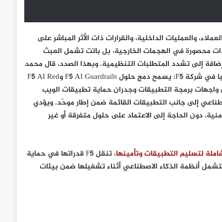
ء، والعمليات الداخلية، والقرارات ذات الأثر المباشر على
يدات محصورة في الهجمات الخارجية، بل باتت تشمل العبث
، إضافة إلى تشدد المتطلبات التنظيمية. وبهذا الصدد، قال محمد
أبو خاطر، نائب الرئيس الإقليمي لمنطقة الشرق الأوسط وتركيا وأفريقيا في شركة F5: يسمح دمج حلول F5 AI Guardrails وF5 AI Red
أمن واجهات برمجة التطبيقات وجدران حماية تطبيقات الويب
طناعي إلى جانب التطبيقات القائمة ضمن إطار موحّد. ويؤدي
ة، دون الحاجة إلى الاعتماد على حلول متفرقة أو غير
املة لتسليم التطبيقات وتأمينها
، تنقل F5 قدراتها في حماية
لتشمل أنظمة الذكاء الاصطناعي أثناء تشغيلها ضمن بيئات