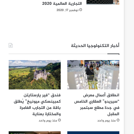
التجارية العالمية 2020
نوفمبر 17, 2020
أخبار التكنولوجيا الحديثة
انطلاق أعمال معرض
فندق “فير يارستايتن
“سيريدو” العقاري الخامس
كمبينسكي ميونيخ” يُطلق
في جدة مطلع سبتمبر
باقة من التجارب الغامرة
المقبل
والمختارة بعناية
منذ يوم واحد
منذ يوم واحد