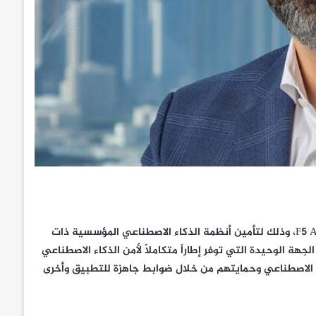
أعلنت شركة F5 عن البدء بتوفير حلول F5 AI Guardrails وF5 AI Red Team، وذلك لتأمين أنظمة الذكاء الاصطناعي المؤسسية ذات
 وستسهم هذه الحلول في ترسيخ مكانة F5 بصفتها الجهة الوحيدة التي توفر إطاراً متكاملاً لأمن الذكاء الاصطناعي
كاء الاصطناعي وحمايتهم من خلال ضوابط جاهزة للتطبيق وأخرى