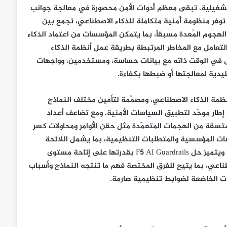
تشغيلية، تبقى معظم أدوات الأمن محصورة في معالجة جوانب
د F5 من أوائل الشركات التي توفر منظومة أمنية متكاملة للذكاء الاصطناعي، تجمع بين
 الهجوم المُعدة مسبقاً، بما يتمكن المؤسسات من اعتماد الذكاء
عامل مع المخاطر المرتبطة بطريقة عمل أنظمة الذكاء
عل في الوقت ذاته مع بيانات حساسة، ومستخدمين، وواجهات
ليدية لمعالجتها أو ضبطها بكفاءة.
ثناء تشغيل أنظمة الذكاء الاصطناعي، ومصمَّمة لتأمين مختلف النماذج
إطار موحّد لتطبيق السياسات الأمنية. ومع تضاعف أعداد
سقة من الهجمات المتعمّدة مثل حقن الأوامر ومحاولات كسر
اسات المؤسسية والمتطلبات التنظيمية، بما يشمل اللائحة
العامة لحماية البيانات وقانون الذكاء الاصطناعي في الاتحاد الأوروبي. ويتميز حل F5 AI Guardrails بقدرتها على إتاحة مستوى
اعي، بما يتيح للفرق المختصة فهم ما تنتجه النماذج وأسباب
ات الخاضعة لضوابط تنظيمية صارمة.