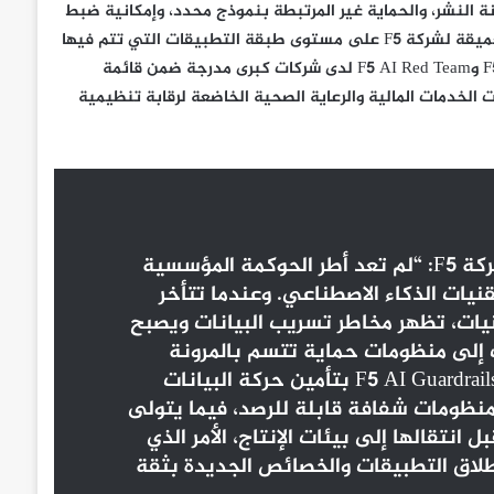
ة النشر، والحماية غير المرتبطة بنموذج محدد، وإمكانية ضبط
سياسات أمن الذكاء الاصطناعي وتحديثها آنياً، مستندةً إلى الخبرة العميقة لشركة F5 على مستوى طبقة التطبيقات التي تتم فيها
تفاعلات الذكاء الاصطناعي. وقد تم بالفعل نشر حلول F5 AI Guardrails وF5 AI Red Team لدى شركات كبرى مدرجة ضمن قائمة
سسات الخدمات المالية والرعاية الصحية الخاضعة لرقابة تنظيمية
وقال كونال أناند، كبير مسؤولي المنتجات في شركة F5: “لم تعد أطر الحوكمة المؤسسية
قنيات الذكاء الاصطناعي. وعندما تتأخر
نيات، تظهر مخاطر تسريب البيانات ويصبح
ت إلى منظومات حماية تتسم بالمرونة
نفسها التي تتسم بها النماذج ذاتها. يقوم حل F5 AI Guardrails بتأمين حركة البيانات
نظومات شفافة قابلة للرصد، فيما يتولى
رات قبل انتقالها إلى بيئات الإنتاج، الأمر الذي
إطلاق التطبيقات والخصائص الجديدة بثقة