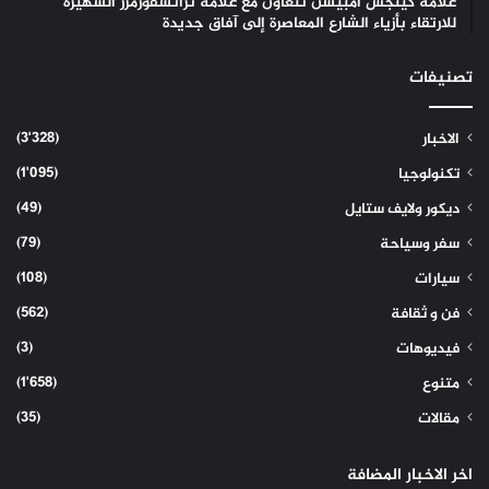
علامة كينجس أمبيشن تتعاون مع علامة ترانسفورمرز الشهيرة
للارتقاء بأزياء الشارع المعاصرة إلى آفاق جديدة
تصنيفات
(3٬328)
الاخبار
(1٬095)
تكنولوجيا
(49)
ديكور ولايف ستايل
(79)
سفر وسياحة
(108)
سيارات
(562)
فن و ثقافة
(3)
فيديوهات
(1٬658)
متنوع
(35)
مقالات
اخر الاخبار المضافة