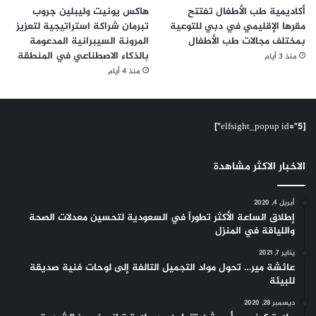
أكاديمية طب الأطفال تفتتح
هاكس يونيت وليبلين جروب
مقرها الإقليمي في دبي للتوعية
تبرمان شراكة استراتيجية لتعزيز
بمختلف مجالات طب الأطفال
المرونة السيبرانية المدعومة
بالذكاء الاصطناعي في المنطقة
منذ 3 أيام
منذ 4 أيام
[elfsight_popup id="5"]
الاخبار الاكثر مشاهدة
أبريل 4, 2020
إطلاق الساعة الأكثر تطوراً في السعودية لتحسين معدلات الصحة
واللياقة في المنزل
يناير 7, 2021
عائشة مير… تحول مواد التجميل التالفة إلى لوحات فنية صديقة
للبيئة
ديسمبر 28, 2020