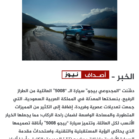
الخبر –
دشّنت “المجدوعي بيجو” سيارة الـ “5008” العائلية من الطراز
الرفيع، بنسختها المعدّلة في المملكة العربية السعودية، التي
جمعت تعديلات عصرية وفريدة، إضافة إلى الكثير من المميزات
المتطورة، والمساحة الواسعة لضمان راحة الركاب؛ مما يجعلها الخيار
الأنسب لكل العائلة. وتتميز سيارة “بيجو 5008” بأناقة تصميمها
الذي يحاكي الرؤية المستقبلية والتقنية، واستحداث مقدمة