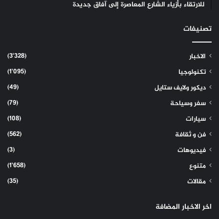
للارتقاء بأزياء الشارع المعاصرة إلى آفاق جديدة
تصنيفات
(3٬328)
الاخبار
(1٬095)
تكنولوجيا
(49)
ديكور ولايف ستايل
(79)
سفر وسياحة
(108)
سيارات
(562)
فن و ثقافة
(3)
فيديوهات
(1٬658)
متنوع
(35)
مقالات
اخر الاخبار المضافة