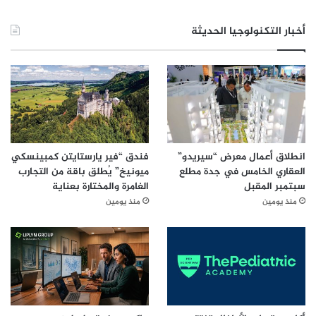
أخبار التكنولوجيا الحديثة
انطلاق أعمال معرض “سيريدو”
فندق “فير يارستايتن كمبينسكي
العقاري الخامس في جدة مطلع
ميونيخ” يُطلق باقة من التجارب
سبتمبر المقبل
الغامرة والمختارة بعناية
منذ يومين
منذ يومين