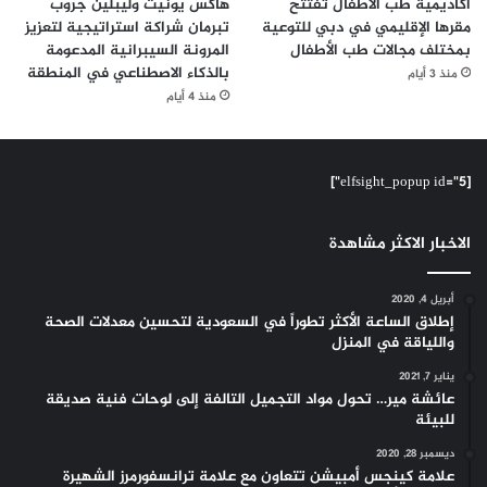
أكاديمية طب الأطفال تفتتح
هاكس يونيت وليبلين جروب
مقرها الإقليمي في دبي للتوعية
تبرمان شراكة استراتيجية لتعزيز
بمختلف مجالات طب الأطفال
المرونة السيبرانية المدعومة
بالذكاء الاصطناعي في المنطقة
منذ 3 أيام
منذ 4 أيام
[elfsight_popup id="5"]
الاخبار الاكثر مشاهدة
أبريل 4, 2020
إطلاق الساعة الأكثر تطوراً في السعودية لتحسين معدلات الصحة
واللياقة في المنزل
يناير 7, 2021
عائشة مير… تحول مواد التجميل التالفة إلى لوحات فنية صديقة
للبيئة
ديسمبر 28, 2020
علامة كينجس أمبيشن تتعاون مع علامة ترانسفورمرز الشهيرة