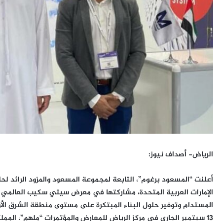
الرياض- أصداف نيوز:
أعلنت “المسعود برغوم”، التابعة لمجموعة المسعود والمزود الرائد لح
13 سبتمبر الجاري في مركز الرياض للمعارض والمؤتمرات “ملهم”، الم