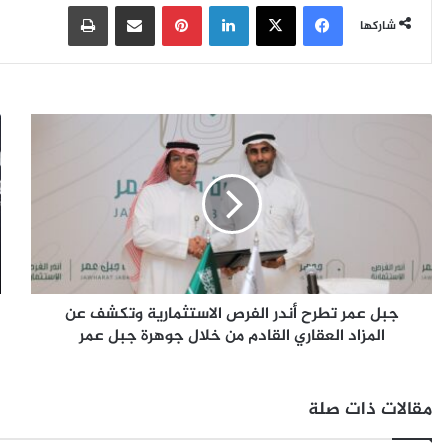
فيسبوك
‫X
لينكدإن
بينتيريست
مشاركة عبر البريد
طباعة
شاركها
ج
"
ب
ك
ل
ر
ع
ي
م
م
ر
"
ت
ت
ط
ع
ر
ز
جبل عمر تطرح أندر الفرص الاستثمارية وتكشف عن
ح
ز
أ
المزاد العقاري القادم من خلال جوهرة جبل عمر
ت
ن
ج
د
ر
ر
ب
مقالات ذات صلة
ا
ة
ل
ا