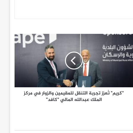
ُ
"كريم" تُعزز تجربة التنقل للمقيمين والزوار في مركز
الملك عبدالله المالي "كافد"