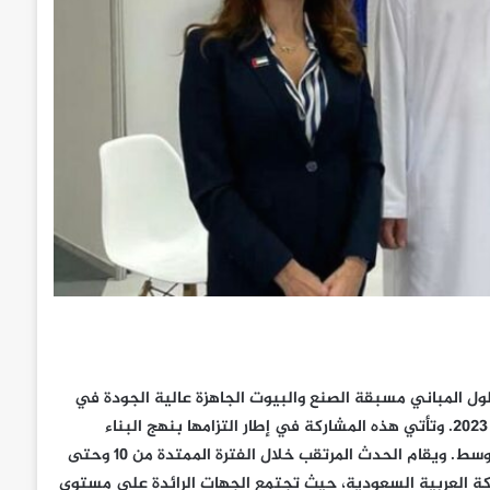
لول المباني مسبقة الصنع والبيوت الجاهزة عالية الجودة في
الإمارات العربية المتحدة، مشاركتها في معرض سيتي سكيب العالمي 2023. وتأتي هذه المشاركة في إطار التزامها بنهج البناء
المستدام وتوفير حلول البناء المبتكرة على مستوى منطقة الشرق الأوسط. ويقام الحدث المرتقب خلال الفترة الممتدة من 10 وحتى
ملكة العربية السعودية، حيث تجتمع الجهات الرائدة على مستوى