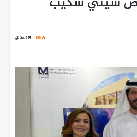
عرض سيتي سكيب
519
2 دقائق