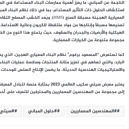
المعيارية الهجينة مسبقة الصنع (HMS). وي
تصنيعها مسبقاً وإنتاجها من مواد ملتقطة للكربون وعالية الاستدا
الهيكلية والأرضيات والجدران والسقوف، حيث يتمتع هذا النوع من الخش
مجموعة متنوعة من الخيارات المعمارية.
كما تستعرض “المسعود برغوم” نظام البناء المعياري الهجين، الذي يعت
البارد، والتي تساهم في تعزيز متانة المنتجات وسلاسة عمليات البناء
والاستراتيجيات الهندسية الحديثة، ما يضمن الإنتاج السلس للوحدات 
يعتبر معرض سيتي سكيب العالمي 2023 بمث
إلى مجموعة من المهندسين المعماريين والمحترفين للتعرف على أحدث
#المهندسين المعماريين
#حلول المباني
#سيتي