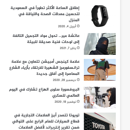
إطلاق الساعة الأكثر تطوراً في السعودية
لتحسين معدلات الصحة واللياقة في
المنزل
أبريل 4, 2020
عائشة مير… تحول مواد التجميل التالفة
إلى لوحات فنية صديقة للبيئة
يناير 7, 2021
علامة كينجس أمبيشن تتعاون مع علامة
ترانسفورمرز الشهيرة للارتقاء بأزياء الشارع
المعاصرة إلى آفاق جديدة
ديسمبر 28, 2020
البروفسورة سلوى الهزاع تشارك في اليوم
العالمي للسكري
نوفمبر 18, 2020
تويوتا تتصدر أبرز العلامات التجارية في
قطاع السيارات للعام الرابع على التوالي
ضمن تقرير إنتربراند لأفضل العلامات