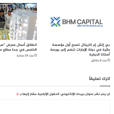
ف
ل
ر
ت
ص
ن
ا
ق
ل
ل
ا
ل
س
ل
ت
م
بي إتش إم كابيتال تصبح أول مؤسسة
انطلاق أعمال معرض “سير
ث
ق
مالية في دولة الإمارات تنضم إلى بورصة
الخامس في جدة مطلع سب
م
ي
أستانا الدولية
منذ 24 ساعة
ا
م
منذ 6 دقائق
ر
ي
ي
ن
ة
و
و
ا
اترك تعليقاً
ت
ل
ك
ز
ش
و
لن يتم نشر عنوان بريدك الإلكتروني.
الحقول الإلزامية مشار إليها بـ
*
ف
ا
ا
ع
ر
ن
ف
ل