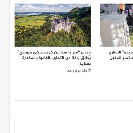
يدو” العقاري
فندق “فير يارستايتن كمبينسكي ميونيخ”
تمبر المقبل
يُطلق باقة من التجارب الغامرة والمختارة
بعناية
منذ يوم واحد