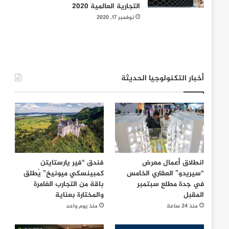
التجارية العالمية 2020
نوفمبر 17, 2020
أخبار التكنولوجيا الحديثة
انطلاق أعمال معرض
فندق “فير يارستايتن
“سيريدو” العقاري الخامس
كمبينسكي ميونيخ” يُطلق
في جدة مطلع سبتمبر
باقة من التجارب الغامرة
المقبل
والمختارة بعناية
منذ 24 ساعة
منذ يوم واحد