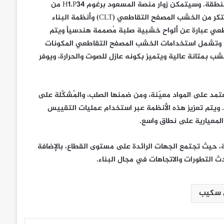
الناجمة عن المباني، ما يعزز أهمية ممارسات البناء المستدامة في المنطقة. وسيتمكن زوار منصة المسعود برغوم H1.P34 من
استكشاف الحلول ذات التأثير المستدام، بما في ذلك نظام البناء المبتكر من الخشب المصفح التقاطعي (CLT) وأنظمة البناء
ُعد الخشب المصفح التقاطعي عبارة عن ألواح خشبية صلبة مُصممة هندسياً ويتم
مة. وتشمل استخدامات الخشب المصفح التقاطعي المكونات
ب بمتانة عالية ويتميز بكونه عازل للصوت والحرارة، ويوفر
مد على المواد معيّنة، ومن ضمنها الصلب، والمُشكَّلة على
. ويتم تعزيز هذه الأنظمة عبر استخدام عمليات التقييس
المعيارية على نطاق واسع.
ابة منصة لتبادل المعرفة، حيث تجتمع الجهات الرائدة على مستوى القطاع، بالإضافة
 التطورات والاتجاهات في مجال البناء.
 سكيب