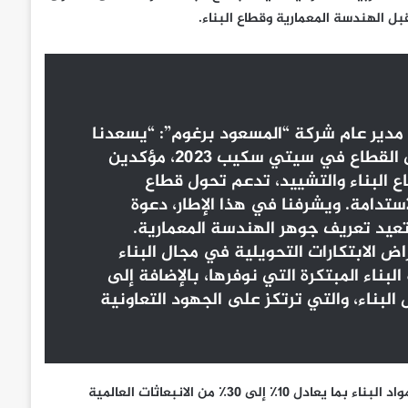
 الهندسة المعمارية وقطاع البناء.
 مدير عام شركة “المسعود برغوم”: “يسعدنا
التواصل والتفاعل مع الجهات الرائدة على مستوى القطاع في سيتي سكيب 2023، مؤكدين
ع البناء والتشييد، تدعم تحول قطاع
تدامة. ويشرفنا في هذا الإطار، دعوة
تعيد تعريف جوهر الهندسة المعمارية.
 الابتكارات التحويلية في مجال البناء
ناء المبتكرة التي نوفرها، بالإضافة إلى
بناء، والتي ترتكز على الجهود التعاونية
ووفقاً لإحصائيات مجموعة بوسطن كونسلتينج جروب، تتسبب مصادر مواد البناء بما يعادل 10٪ إلى 30٪ من الانبعاثات العالمية