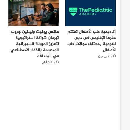
أكاديمية طب الأطفال تفتتح
هاكس يونيت وليبلين جروب
مقرها الإقليمي في دبي
تبرمان شراكة استراتيجية
للتوعية بمختلف مجالات طب
لتعزيز المرونة السيبرانية
الأطفال
المدعومة بالذكاء الاصطناعي
في المنطقة
منذ يومين
منذ 3 أيام