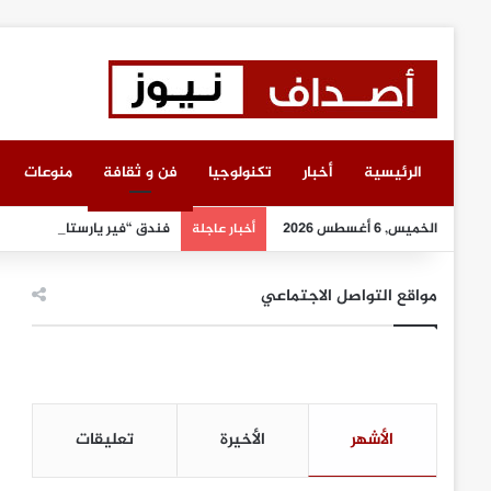
الرئيسية
أخبار
تكنولوجيا
فن و ثقافة
منوعات
الخميس, 6 أغسطس 2026
فندق “فير يارستايتن كمبينسك
أخبار عاجلة
مواقع التواصل الاجتماعي
الأشهر
الأخيرة
تعليقات