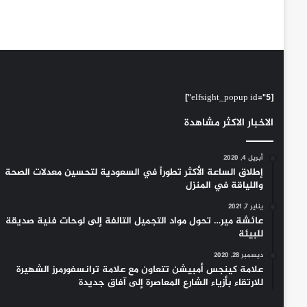
[elfsight_popup id="5"]
الاخبار الاكثر مشاهدة
أبريل 4, 2020
إطلاق الساعة الأكثر تطوراً في السعودية لتحسين معدلات الصحة
واللياقة في المنزل
يناير 7, 2021
عائشة مير… تحول مواد التجميل التالفة إلى لوحات فنية صديقة
للبيئة
ديسمبر 28, 2020
علامة كينجس أمبيشن تتعاون مع علامة ترانسفورمرز الشهيرة
للارتقاء بأزياء الشارع المعاصرة إلى آفاق جديدة