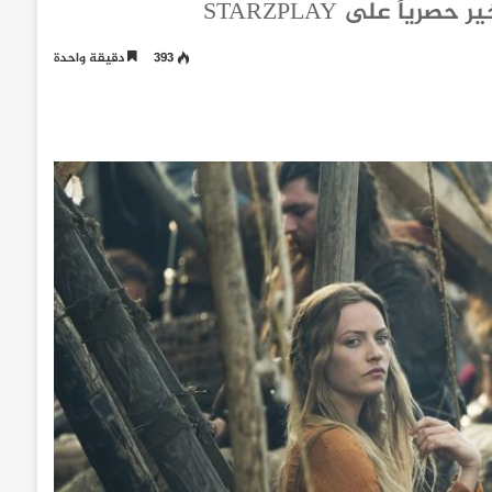
اً على STARZPLAY
393
دقيقة واحدة