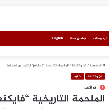
فيديوهات
تواصل معنا
English
ي ميونيخ” يُطلق باقة من التجارب الغامرة والمختارة بعناية
الرئيسية
/
فن و ثقافة
/
الملحمة التاريخية “فايكنغز” تقترب من نهايتها
فن و ثقافة
متنوع
أخر الأخبار
الملحمة التاريخية “فايكن