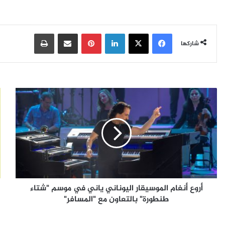
فيسبوك
‫X
لينكدإن
بينتيريست
مشاركة عبر البريد
طباعة
شاركها
أ
س
ر
ب
و
ل
ع
ا
أ
ش
ن
"
غ
ت
ا
ط
م
ل
أروع أنغام الموسيقار اليوناني ياني في موسم "شتاء
ا
ق
ل
طنطورة" بالتعاون مع "المسافر"
ت
م
ش
و
ك