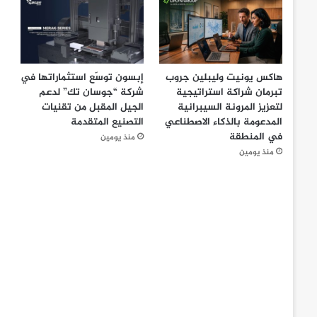
هاكس يونيت وليبلين جروب
إبسون توسّع استثماراتها في
تبرمان شراكة استراتيجية
شركة “جوسان تك” لدعم
لتعزيز المرونة السيبرانية
الجيل المقبل من تقنيات
المدعومة بالذكاء الاصطناعي
التصنيع المتقدمة
في المنطقة
منذ يومين
منذ يومين