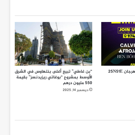
Visit Qatar تعلن عودة مهرجان 25N51E
“بن غاطي” تبيع أغلى بنتهاوس في الشرق
الأوسط بمشروع “بوغاتي ريزيدنسز” بقيمة
550 مليون درهم
ديسمبر 14, 2025