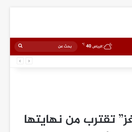
℃
40
بحث
الرياض
عن
غز” تقترب من نهايتها