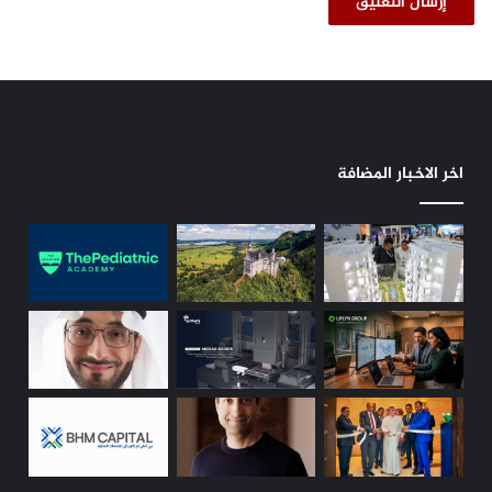
م
ع
"
ا
ل
م
س
اخر الاخبار المضافة
ا
ف
ر
"