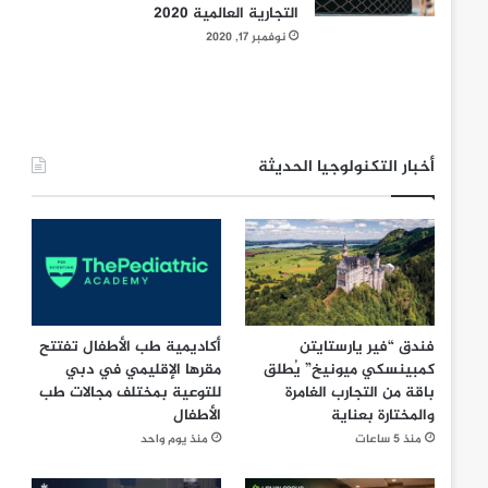
التجارية العالمية 2020
نوفمبر 17, 2020
أخبار التكنولوجيا الحديثة
فندق “فير يارستايتن
أكاديمية طب الأطفال تفتتح
كمبينسكي ميونيخ” يُطلق
مقرها الإقليمي في دبي
باقة من التجارب الغامرة
للتوعية بمختلف مجالات طب
والمختارة بعناية
الأطفال
منذ 5 ساعات
منذ يوم واحد