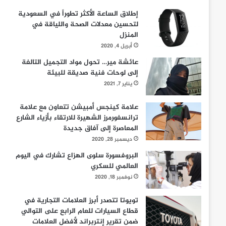
إطلاق الساعة الأكثر تطوراً في السعودية
لتحسين معدلات الصحة واللياقة في
المنزل
أبريل 4, 2020
عائشة مير… تحول مواد التجميل التالفة
إلى لوحات فنية صديقة للبيئة
يناير 7, 2021
علامة كينجس أمبيشن تتعاون مع علامة
ترانسفورمرز الشهيرة للارتقاء بأزياء الشارع
المعاصرة إلى آفاق جديدة
ديسمبر 28, 2020
البروفسورة سلوى الهزاع تشارك في اليوم
العالمي للسكري
نوفمبر 18, 2020
تويوتا تتصدر أبرز العلامات التجارية في
قطاع السيارات للعام الرابع على التوالي
ضمن تقرير إنتربراند لأفضل العلامات