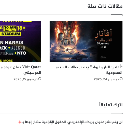
س
ي
مقالات ذات صلة
ي
ل
ق
ة
ا
ر
ر
ب
ا
ي
ل
ع
ي
2
و
0
ن
2
ا
0
“أفاتار: النار والرماد” يتصدر صالات السينما
ن
ا
السعودية
الموسيقي
ي
ل
ديسمبر 24, 2025
ديسمبر 15, 2025
ي
ج
ا
د
ن
ي
ي
د
ف
ة
اترك تعليقاً
ي
م
و
لن يتم نشر عنوان بريدك الإلكتروني.
الحقول الإلزامية مشار إليها بـ
*