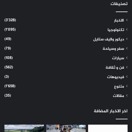
تصنيفات
(3٬328)
الاخبار
(1٬095)
تكنولوجيا
(49)
ديكور ولايف ستايل
(79)
سفر وسياحة
(108)
سيارات
(562)
فن و ثقافة
(3)
فيديوهات
(1٬658)
متنوع
(35)
مقالات
اخر الاخبار المضافة