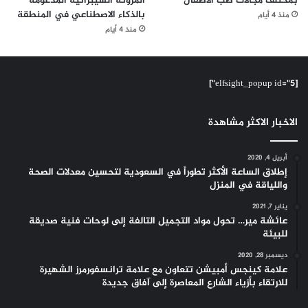
بمختلف مجالات طب الأطفال
المرونة السيبرانية المدعومة
بالذكاء الاصطناعي في المنطقة
منذ 4 أيام
منذ 4 أيام
[elfsight_popup id="5"]
الاخبار الاكثر مشاهدة
أبريل 4, 2020
إطلاق الساعة الأكثر تطوراً في السعودية لتحسين معدلات الصحة
واللياقة في المنزل
يناير 7, 2021
عائشة مير… تحول مواد التجميل التالفة إلى لوحات فنية صديقة
للبيئة
ديسمبر 28, 2020
علامة كينجس أمبيشن تتعاون مع علامة ترانسفورمرز الشهيرة
للارتقاء بأزياء الشارع المعاصرة إلى آفاق جديدة