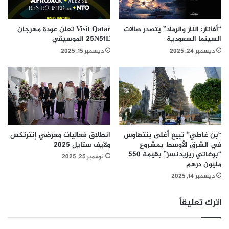
ا
ع
ل
ا
س
ل
“أفاتار: النار والرماد” يتصدر صالات
Visit Qatar تعلن عودة مهرجان
ي
ث
السينما السعودية
25N51E الموسيقي
ا
ق
ديسمبر 24, 2025
ديسمبر 15, 2025
ح
ا
ة
ف
ف
ي
ي
ا
ا
ل
ل
م
ي
ك
ا
س
“بن غاطي” تبيع أغلى بنتهاوس
انطلاق فعاليات معرضي إنترتكس
ب
ي
في الشرق الأوسط بمشروع
ولايف ستايل 2025
ا
“بوغاتي ريزيدنسز” بقيمة 550
ك
نوفمبر 25, 2025
مليون درهم
ن
ي
ب
ديسمبر 14, 2025
ب
ي
اترك تعليقاً
ت
ا