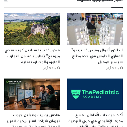
انطلاق أعمال معرض “سيريدو”
فندق “فير يارستايتن كمبينسكي
العقاري الخامس في جدة مطلع
ميونيخ” يُطلق باقة من التجارب
سبتمبر المقبل
الغامرة والمختارة بعناية
منذ 3 أيام
منذ 3 أيام
أكاديمية طب الأطفال تفتتح
هاكس يونيت وليبلين جروب
مقرها الإقليمي في دبي للتوعية
تبرمان شراكة استراتيجية لتعزيز