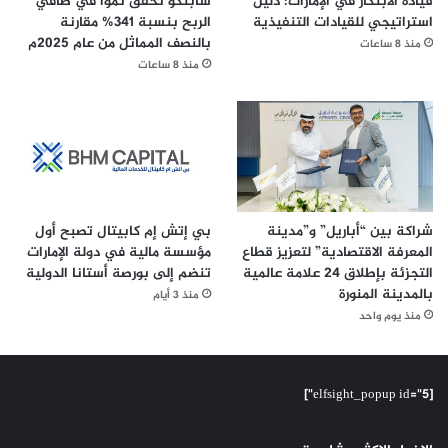
قيادة الابتكار في الإمارات: دليل
سابتكو تحقق نمواً في صافي
استراتيجي للقيادات التنفيذية
الربح بنسبة 341% مقارنة
بالنصف المماثل من عام 2025م
منذ 8 ساعات
منذ 8 ساعات
شراكة بين “أباريل” و”مدينة
بي إتش إم كابيتال تصبح أول
المعرفة الاقتصادية” لتعزيز قطاع
مؤسسة مالية في دولة الإمارات
التجزئة بإطلاق 24 علامة عالمية
تنضم إلى بورصة أستانا الدولية
بالمدينة المنورة
منذ 3 أيام
منذ يوم واحد
[elfsight_popup id="5"]