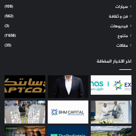
(108)
سيارات
(562)
فن و ثقافة
(3)
فيديوهات
(1٬658)
متنوع
(35)
مقالات
اخر الاخبار المضافة