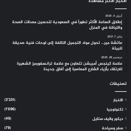
الاخبار الاكثر مشاهدة
أبريل 4, 2020
إطلاق الساعة الأكثر تطوراً في السعودية لتحسين معدلات الصحة
واللياقة في المنزل
يناير 7, 2021
عائشة مير… تحول مواد التجميل التالفة إلى لوحات فنية صديقة
للبيئة
ديسمبر 28, 2020
علامة كينجس أمبيشن تتعاون مع علامة ترانسفورمرز الشهيرة
للارتقاء بأزياء الشارع المعاصرة إلى آفاق جديدة
تصنيفات
(3٬331)
الاخبار
(1٬096)
تكنولوجيا
(49)
ديكور ولايف ستايل
(79)
سفر وسياحة