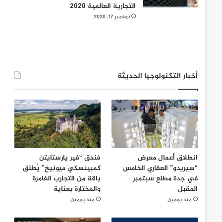
التجارية العالمية 2020
نوفمبر 17, 2020
أخبار التكنولوجيا الحديثة
انطلاق أعمال معرض
فندق “فير يارستايتن
“سيريدو” العقاري الخامس
كمبينسكي ميونيخ” يُطلق
في جدة مطلع سبتمبر
باقة من التجارب الغامرة
المقبل
والمختارة بعناية
منذ يومين
منذ يومين