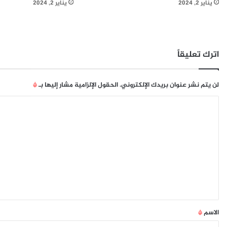
يناير 2, 2024
يناير 2, 2024
ا
ر
ل
د
ت
ة
ق
ي
ن
و
اترك تعليقاً
ي
م
ا
ج
ت
م
لن يتم نشر عنوان بريدك الإلكتروني.
الحقول الإلزامية مشار إليها بـ
*
ا
ي
ل
ل
ا
ت
”
ل
ش
غ
ت
ي
ع
ل
ي
ل
ة
ي
و
ق
إ
ن
*
الاسم
*
ت