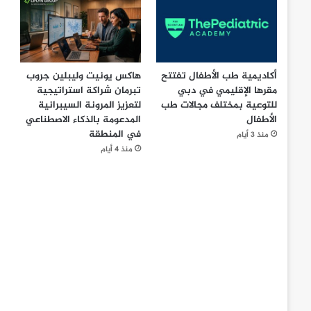
أكاديمية طب الأطفال تفتتح
هاكس يونيت وليبلين جروب
مقرها الإقليمي في دبي
تبرمان شراكة استراتيجية
للتوعية بمختلف مجالات طب
لتعزيز المرونة السيبرانية
الأطفال
المدعومة بالذكاء الاصطناعي
في المنطقة
منذ 3 أيام
منذ 4 أيام