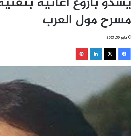
يشدو بأروع أغانيه بتقنية
مسرح مول العرب
مايو 30, 2021
فيسبوك
‫X
لينكدإن
بينتيريست