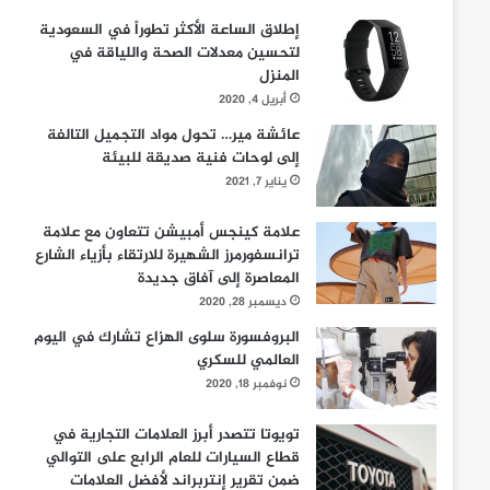
إطلاق الساعة الأكثر تطوراً في السعودية
لتحسين معدلات الصحة واللياقة في
المنزل
أبريل 4, 2020
عائشة مير… تحول مواد التجميل التالفة
إلى لوحات فنية صديقة للبيئة
يناير 7, 2021
علامة كينجس أمبيشن تتعاون مع علامة
ترانسفورمرز الشهيرة للارتقاء بأزياء الشارع
المعاصرة إلى آفاق جديدة
ديسمبر 28, 2020
البروفسورة سلوى الهزاع تشارك في اليوم
العالمي للسكري
نوفمبر 18, 2020
تويوتا تتصدر أبرز العلامات التجارية في
قطاع السيارات للعام الرابع على التوالي
ضمن تقرير إنتربراند لأفضل العلامات