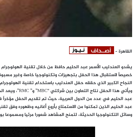
القاهرة –
يشدو العندليب الأسمر عبد الحليم حافظ من خلال تقنية الهولوجرام ع
النجاح الكبير الذي حققه حفل العندليب باستخدام تقنية الهولوجرام، بدار
ويأتي هذا الحفل 
عبد الحليم في عدد من الدول العربية، حيث تم تقديم الحفل مؤخراً
عبد الحليم الذين تمكنوا من الاستمتاع بأروع أغانيه وظهوره وفق تق
وسائل التكنولوجيا الحديثة، لتمنح المشاهد شعورا مرئيا ومسموعا ب