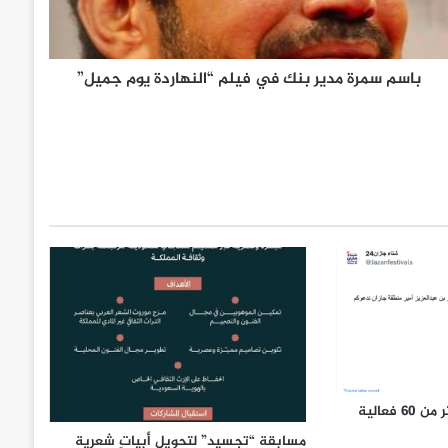
باسم سمرة مدير بنك في فيلم “النهاردة يوم جميل”
“شتاء جازان” ينطلق بأكثر من 60 فعالية
مسابقة “تجسيد” لتحويل أبياتٍ شعرية