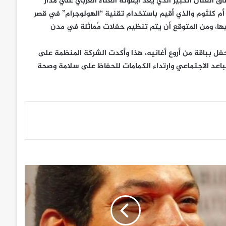
لفنان الكبير الذي يعد أيقونة الغناء العربي علي مدار
رق أم كلثوم والذي أقيم باستخدام تقنية “الهولوجرام” في قصر
يها، ومن المتوقع أن يتم تنظيم حفلات مُماثلة في مدن
فل بباقة من أروع أغانيه، هذا وأكدت الشركة المنظمة على
اعد الاجتماعي وارتداء الكمامات للحفاظ على سلامة وصحة