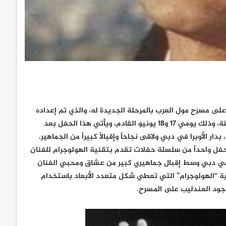
لى مسرح مول العرب بالمرحلة الجديدة له، والذي تم إعداده
خصيصاً لاستقبال هذا الحفل بتجهيزات وتكنولوجيا خاصة وغير مسبوقة، وذلك يومي 17 و18 يونيو القادم، ويأتي هذا الحفل بعد
 الأوبرا في دبي ولاقى نجاحاً وإقبالاً كبيراً من الجماهير.
نتاج التعاون بين شركتي “MBC” و” RMC”، ويعد الحفل واحداً من سلسلة حفلات تقدم بتقنية الهولوجرام للفنان
 في دبي وسط إقبال جماهيري كبير من عشاق ومحبي الفنان
نية “الهولوجرام” التي تعطي شكل متعدد الأبعاد باستخدام
وجود العندليب على المسرح.