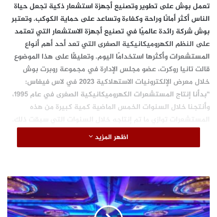
تعمل بوش على تطوير وتصنيع أجهزة استشعار ذكية تجعل حياة
الناس أكثر أمانًا وراحة وكفاءة وتساعد على حماية الكوكب. وتعتبر
بوش شركة رائدة عالميًا في تصنيع أجهزة الاستشعار التي تعتمد
على النظم الكهروميكانيكية الصغرى التي تعد أحد أهم أنواع
المستشعرات وأكثرها استخدامًا اليوم. وتعليقًا على هذا الموضوع
قالت
تانيا روكرت
، عضو مجلس الإدارة في مجموعة روبرت بوش
خلال معرض الإلكترونيات الاستهلاكية 2023 في لاس فيغاس:
“بدأنا إنتاج المستشعرات الكهروميكانيكية الصغرى في عام 1995،
وأنتجنا خلال السنوات الخمس الماضية كمية كبيرة من هذه
المستشعرات توازي ما تم إنتاجه خلال السنوات التي سبقت ذلك.
ومنذ انطلاق عملية تصنيع المستشعرات قبل 27 عامًا أنتجت
اظهر المزيد
الشركة أكثر من 18 مليار مستشعر كهروميكانيكي صغير، حيث يتم
اليوم استخدام معدل 22 مستشعر في كل سيارة”.
وتعتبر بوش حاليًا أكبر شركة مصنعة لأجهزة الاستشعار القائمة
خ
على النظم الكهروميكانيكية الصغرى، وفقًا لمجموعة Yole*، شركة
ب
الاستشارات المتخصصة في أبحاث السوق والاستراتيجيات. ومن
ر
المتوقع أن يرتفع الطلب العالمي السنوي على هذه المستشعرات
ا