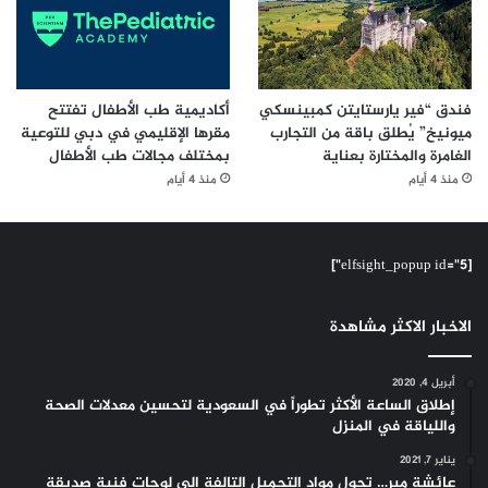
فندق “فير يارستايتن كمبينسكي
أكاديمية طب الأطفال تفتتح
ميونيخ” يُطلق باقة من التجارب
مقرها الإقليمي في دبي للتوعية
الغامرة والمختارة بعناية
بمختلف مجالات طب الأطفال
منذ 4 أيام
منذ 4 أيام
[elfsight_popup id="5"]
الاخبار الاكثر مشاهدة
أبريل 4, 2020
إطلاق الساعة الأكثر تطوراً في السعودية لتحسين معدلات الصحة
واللياقة في المنزل
يناير 7, 2021
عائشة مير… تحول مواد التجميل التالفة إلى لوحات فنية صديقة