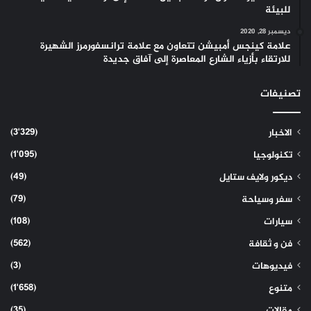
للبيئة
ديسمبر 28, 2020
علامة كينجس أمبيشن تتعاون مع علامة ترانسفورمرز الشهيرة
للارتقاء بأزياء الشارع المعاصرة إلى آفاق جديدة
تصنيفات
(3٬329)
الاخبار
(1٬095)
تكنولوجيا
(49)
ديكور ولايف ستايل
(79)
سفر وسياحة
(108)
سيارات
(562)
فن و ثقافة
(3)
فيديوهات
(1٬658)
متنوع
(35)
مقالات