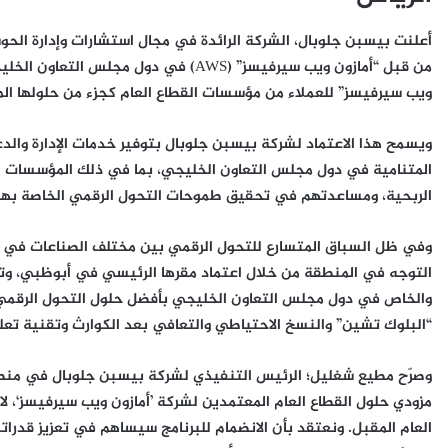
أعلنت بيسبن جلوبال، الشركة الرائدة في مجال استشارات وإدارة الحو
من قبل “أمازون ويب سيرفيسز” (AWS) في دو
ويب سيرفيسز” للعملاء من مؤسسات القطاع العام كجزء من حلولها الم
ويسمح هذا الاعتماد لشركة بيسبن جلوبال بتوفير خدمات الإدارة والد
المتنامية في دول مجلس التعاون الخليجي، بما في ذلك المؤسسات ا
الربحية، ومساعدتهم في تحقيق طموحات التحول الرقمي الخاصة بهم بما يتماشى مع رؤية
وفي ظل السباق المتسارع للتحول الرقمي بين مختلف الصناعات في ا
التوجه في المنطقة من خلال اعتماد مقرها الرئيسي في أبوظبي، وتع
والخاص في دول مجلس التعاون الخليجي بأفضل حلول التحول الرقمي 
“البلوك تشين” والنسخ الاحتياطي والتعافي بعد الكوارث وتقنية تعلم 
وصرّح مطيع شغليل؛ الرئيس التنفيذي لشركة بيسبن جلوبال في منطقة 
العام المقبل. ونعتقد بأن الانضمام للبرنامج سيساهم في تعزيز قدرات