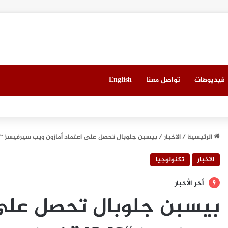
فيديوهات
تواصل معنا
English
العقاري الخامس في جدة مطلع سبتمبر المقبل
الرئيسية
/
الاخبار
/
بيسبن جلوبال تحصل على اعتماد أمازون ويب سيرفيسز “AWS” كمزود معتمد لحلول القطاع العام في دول مجلس التعاون الخليجي
الاخبار
تكنولوجيا
أخر الأخبار
بيسبن جلوبال تحصل على 