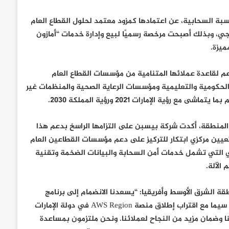
سبة السحابية، عن اعتمادها كمزود معتمد لحلول القطاع العام
ل مجلس التعاون الخليجي، وبذلك أصبحت مرخصة رسميًا لبيع وإدارة خدمات “أمازون
ميزة.
عم لقاعدة عملائها المتنامية من مؤسسات القطاع العام
لحكومية والتعليمية ومؤسسات الرعاية الصحية والمنظمات غير
 الإمارات 2021 ورؤية المملكة 2030.
لمنطقة، أكدت شركة بيسبن على التزامها الراسخ بدعم هذا
يين مركزي ابتكار للتركيز على دعم مؤسسات القطاعين العام
التي تشمل خدمات أمن السحابة والبيانات الضخمة وتقنية
الآلة.
الشرق الأوسط وأفريقيا: “يسعدنا الانضمام إلى برنامج
مزودي حلول القطاع العام المعتمدين لشركة ’أمازون ويب سيرفيسز‘، لا سيما مع اقتراب إطلاق منصة AWS Region في دولة الإمارات
نا وضمان مزيد من النجاح لعملائنا. ونحن ملتزمون بمساعدة