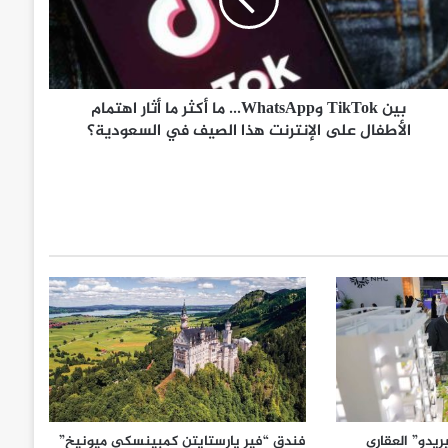
بين TikTok وWhatsApp... ما أكثر ما أثار اهتمام
الأطفال على الإنترنت هذا الصيف في السعودية؟
يدو” العقاري
فندق “فير يارستايتن كمبينسكي ميونيخ”