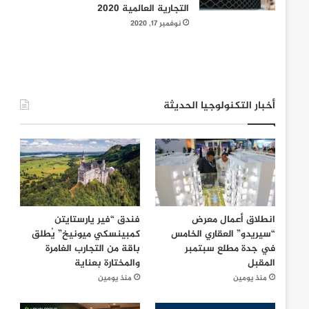
التجارية العالمية 2020
نوفمبر 17, 2020
أخبار التكنولوجيا الحديثة
انطلاق أعمال معرض
فندق “فير يارستايتن
“سيريدو” العقاري الخامس
كمبينسكي ميونيخ” يُطلق
في جدة مطلع سبتمبر
باقة من التجارب الغامرة
المقبل
والمختارة بعناية
منذ يومين
منذ يومين