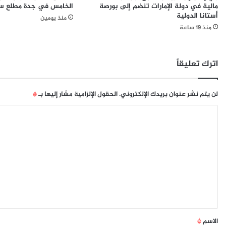
مالية في دولة الإمارات تنضم إلى بورصة
الخامس في جدة مطلع سب
ا
ر
أستانا الدولية
منذ يومين
س
م
منذ 19 ساعة
ت
ا
خ
أ
د
ث
ا
ا
اترك تعليقاً
م
ر
ا
ا
ل
ه
لن يتم نشر عنوان بريدك الإلكتروني.
الحقول الإلزامية مشار إليها بـ
*
خ
ت
ا
د
م
م
ا
ل
ا
م
ت
ت
ا
ا
ل
ع
ل
أ
ل
م
ط
ي
ا
ف
ل
ا
ق
ي
ل
*
ة
ع
الاسم
*