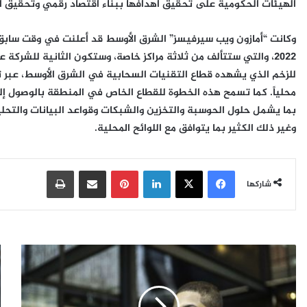
الهيئات الحكومية على تحقيق أهدافها ببناء اقتصاد رقمي وتحقيق النم
وكانت “أمازون ويب سيرفيسز” الشرق الأوسط قد أعلنت في وقت سابق ع
2022، والتي ستتألف من ثلاثة مراكز خاصة، وستكون الثانية للشرك
للزخم الذي يشهده قطاع التقنيات السحابية في الشرق الأوسط، عبر ت
محلياً. كما تسمح هذه الخطوة للقطاع الخاص في المنطقة بالوصول إلى 
بما يشمل حلول الحوسبة والتخزين والشبكات وقواعد البيانات والتحليل
وغير ذلك الكثير بما يتوافق مع اللوائح المحلية.
فيسبوك
‫X
لينكدإن
بينتيريست
مشاركة عبر البريد
طباعة
شاركها
و
ب
ف
ي
ق
ن
ت
T