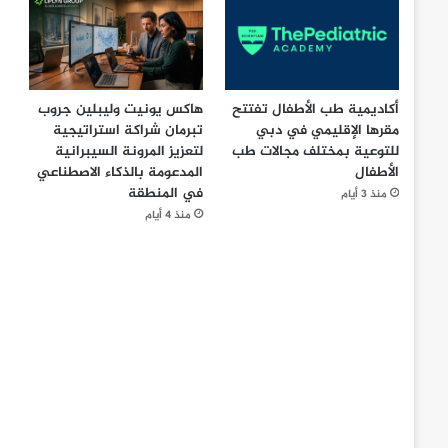
أكاديمية طب الأطفال تفتتح
هاكس يونيت وليبلين جروب
مقرها الإقليمي في دبي
تبرمان شراكة استراتيجية
للتوعية بمختلف مجالات طب
لتعزيز المرونة السيبرانية
الأطفال
المدعومة بالذكاء الاصطناعي
في المنطقة
منذ 3 أيام
منذ 4 أيام