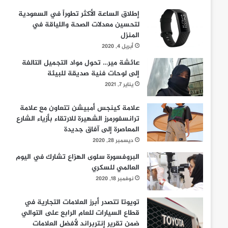
إطلاق الساعة الأكثر تطوراً في السعودية
لتحسين معدلات الصحة واللياقة في
المنزل
أبريل 4, 2020
عائشة مير… تحول مواد التجميل التالفة
إلى لوحات فنية صديقة للبيئة
يناير 7, 2021
علامة كينجس أمبيشن تتعاون مع علامة
ترانسفورمرز الشهيرة للارتقاء بأزياء الشارع
المعاصرة إلى آفاق جديدة
ديسمبر 28, 2020
البروفسورة سلوى الهزاع تشارك في اليوم
العالمي للسكري
نوفمبر 18, 2020
تويوتا تتصدر أبرز العلامات التجارية في
قطاع السيارات للعام الرابع على التوالي
ضمن تقرير إنتربراند لأفضل العلامات