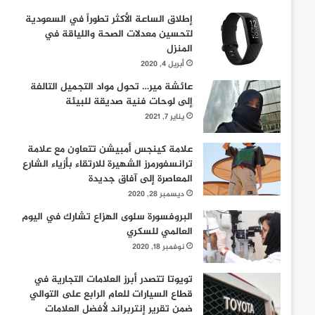
إطلاق الساعة الأكثر تطوراً في السعودية
لتحسين معدلات الصحة واللياقة في
المنزل
أبريل 4, 2020
عائشة مير… تحول مواد التجميل التالفة
إلى لوحات فنية صديقة للبيئة
يناير 7, 2021
علامة كينجس أمبيشن تتعاون مع علامة
ترانسفورمرز الشهيرة للارتقاء بأزياء الشارع
المعاصرة إلى آفاق جديدة
ديسمبر 28, 2020
البروفسورة سلوى الهزاع تشارك في اليوم
العالمي للسكري
نوفمبر 18, 2020
تويوتا تتصدر أبرز العلامات التجارية في
قطاع السيارات للعام الرابع على التوالي
ضمن تقرير إنتربراند لأفضل العلامات