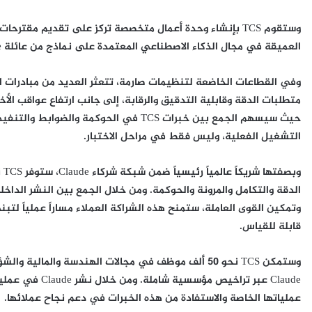
وستقوم TCS بإنشاء وحدة أعمال متخصصة تركز على تقديم مقتر
العميقة في مجال الذكاء الاصطناعي المعتمدة على نماذج من عائلة Claude، من خلال إتاحة الوصول المبكر لنماذجها.
وفي القطاعات الخاضعة لتنظيمات صارمة، تتعثر العديد من مبادرات الذك
متطلبات الدقة وقابلية التدقيق والرقابة، إلى جانب ارتفاع عواقب الأ
التشغيل الفعلية، وليس فقط في مراحل الاختبار.
الدقة والتكامل والمرونة والحوكمة. ومن خلال الجمع بين النشر الداخ
وتمكين القوى العاملة، ستمنح هذه الشراكة العملاء مساراً عملياً ل
قابلة للقياس.
وستمكن TCS نحو 50 ألف موظف في مجالات الهندسة والما
Claude عبر تراخي
عملياتها الخاصة والاستفادة من هذه الخبرات في دعم نجاح عملائها.