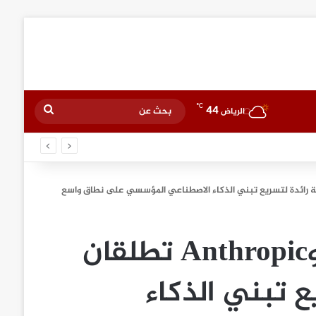
℃
44
بحث
الرياض
عن
تاتا للخدمات الإستشارية وAnthropic تطلقان
ع تبني الذكاء