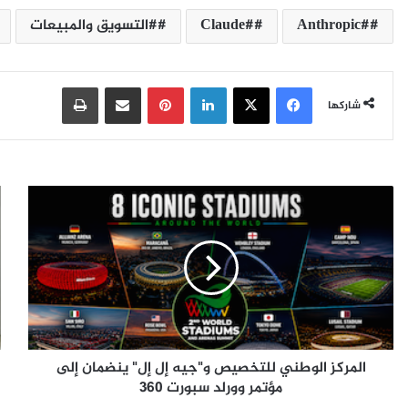
#Anthropic
#Claude
#التسويق والمبيعات
فيسبوك
‫X
لينكدإن
بينتيريست
مشاركة عبر البريد
طباعة
شاركها
ا
ه
ل
ي
م
ئ
ر
ة
ك
ا
ز
ل
ا
ر
ل
ع
و
ا
المركز الوطني للتخصيص و"جيه إل إل" ينضمان إلى
ط
ي
ن
مؤتمر وورلد سبورت 360
ة
ي
ا