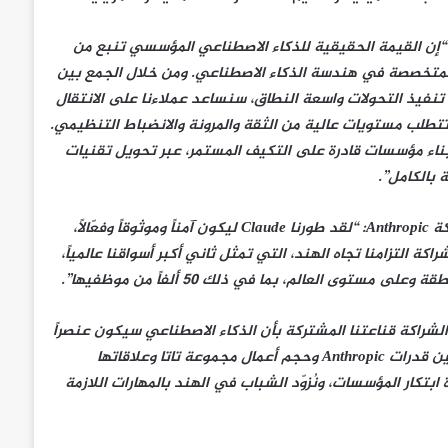
ال ك. كريثيفاسان، الرئيس التنفيذي والعضو المنتدب لشركة TCS: “إن القيمة الحقيقية للذكاء الاصطناعي المؤسسي تنبع من
ت المتخصصة في هندسة الذكاء الاصطناعي. ومن خلال الجمع بين
 في تنفيذ التحولات واسعة النطاق، سنساعد عملاءنا على الانتقال
تتطلب مستويات عالية من الثقة والمرونة والانضباط التنظيمي.
 لمساعدة العملاء على بناء مؤسسات قادرة على التكيف المستمر، عبر تحويل تقنيات
بالكامل”.
من جانبه، قال داريو أمودي، الشريك المؤسس والرئيس التنفيذي لشركة Anthropic: “لقد طورنا Claude ليكون آمناً وموثوقاً وفعّالاً،
 التزامنا تجاه الهند، التي تمثل ثاني أكبر أسواقنا عالمياً،
 رئيس مجلس إدارة Tata Sons: “تعكس هذه الشراكة قناعتنا المشتركة بأن الذكاء الاصطناعي سيكون عنصراً
أساسياً ومحركاً للتحول في المؤسسات حول العالم. ومن خلال الجمع بين قدرات Anthropic وحجم أعمال مجموعة تاتا وعلاقاتها
ابتكار المؤسسات، ونُزوّد الشباب في الهند بالمهارات اللازمة