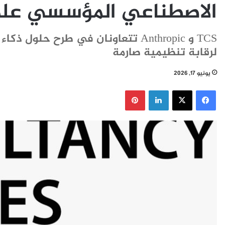
الاصطناعي المؤسسي عل
TCS و Anthropic تتعاونان في طرح 
لرقابة تنظيمية صارمة
يونيو 17, 2026
فيسبوك
‫X
لينكدإن
بينتيريست