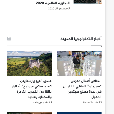
التجارية العالمية 2020
نوفمبر 17, 2020
أخبار التكنولوجيا الحديثة
انطلاق أعمال معرض
فندق “فير يارستايتن
“سيريدو” العقاري الخامس
كمبينسكي ميونيخ” يُطلق
في جدة مطلع سبتمبر
باقة من التجارب الغامرة
المقبل
والمختارة بعناية
منذ 24 ساعة
منذ يوم واحد