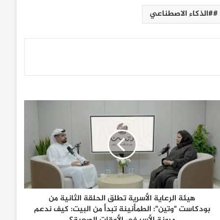
#الذكاء الاصطناعي
هيئة الرعاية الأسرية تطلق الحلقة الثانية من
بودكاست "وتين": الطمأنينة تبدأ من البيت: كيف ندعم