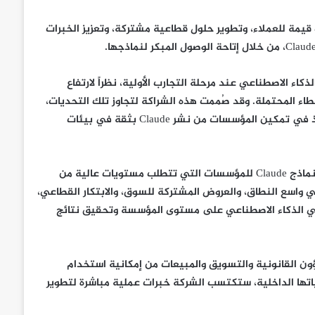
حات قيمة للعملاء، وتطوير حلول قطاعية مشتركة، وتعزيز الخبرات
اء الاصطناعي عند مرحلة التجارب الأولية، نظراً لارتفاع
خطاء المحتملة. وقد صُممت هذه الشراكة لتجاوز تلك التحديات،
حيث سيسهم الجمع بين خبرات TCS في الحوكمة والضوابط والتنفيذ في تمكين المؤسسات من نشر Claude بثقة في بيئات
وبصفتها شريكاً عالمياً رئيسياً ضمن شبكة شركاء Claude، ستوفر TCS نماذج Claude للمؤسسات التي تتطلب مستويات عالية من
لي واسع النطاق، والعروض المشتركة للسوق، والابتكار القطاعي،
تبني الذكاء الاصطناعي على مستوى المؤسسة وتحقيق نتائج
لية والشؤون القانونية والتسويق والمبيعات من إمكانية استخدام
ص مؤسسية شاملة. ومن خلال نشر Claude في عملياتها الداخلية، ستكتسب الشركة خبرات عملية مباشرة لتطوير