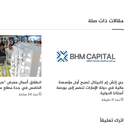
ل
ل
ل
أ
ت
س
مقالات ذات صلة
خ
ر
ص
ي
ي
ة
ص
ت
و
ط
"
ل
ج
ق
ي
ا
ه
ل
إ
ح
بي إتش إم كابيتال تصبح أول مؤسسة
انطلاق أعمال معرض “سير
ل
ل
مالية في دولة الإمارات تنضم إلى بورصة
الخامس في جدة مطلع سب
إ
ق
أستانا الدولية
منذ 24 ساعة
ل
ة
منذ 11 دقيقة
"
ا
ي
ل
ن
ث
ض
ا
اترك تعليقاً
م
ن