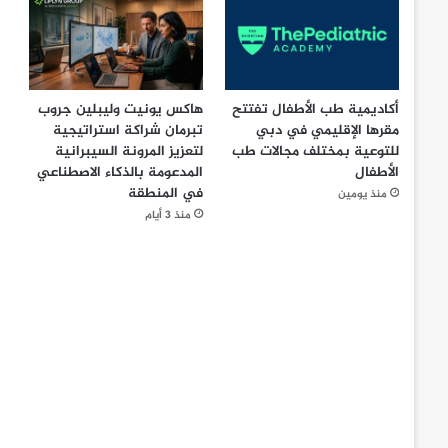
أكاديمية طب الأطفال تفتتح
هاكس يونيت وليبلين جروب
مقرها الإقليمي في دبي
تبرمان شراكة استراتيجية
للتوعية بمختلف مجالات طب
لتعزيز المرونة السيبرانية
الأطفال
المدعومة بالذكاء الاصطناعي
في المنطقة
منذ يومين
منذ 3 أيام