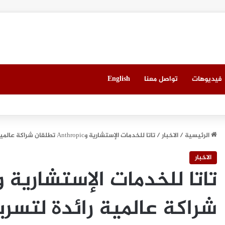
فيديوهات
تواصل معنا
English
 العقاري الخامس في جدة مطلع سبتمبر المقبل
الرئيسية
/
الاخبار
/
تاتا للخدمات الإستشارية وAnthropic تطلقان شراكة عالمية رائدة لتسريع تبني الذكاء الاصطناعي المؤسسي على نطاق واسع
الاخبار
شراكة عالمية رائدة لتسري