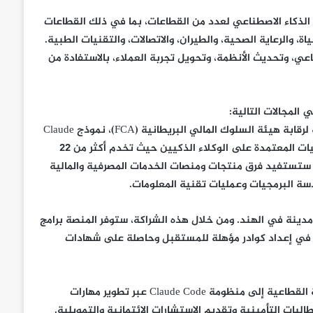
يم حلول وخدمات الذكاء الاصطناعي لعدد من القطاعات، بما في ذلك القطاعات
، والرعاية الصحية، والطيران، والاتصالات، والتقنيات الطبية.
، وتحديث الأنظمة، وتحويل تجربة العملاء، بالاستفادة من
• في المملكة المتحدة، ستستخدم Diligenta، التابعة لـTCS والخاضعة لرقابة هيئة السلوك المالي البريطانية (FCA)، نموذج Claude
لتحسين تجربة العملاء من خلال إحداث تحول واسع النطاق في العمليات المعتمدة على الوكلاء الذكيين حيث تخدم أكثر من 22
ا ستستفيد فرق منتجات ومنصات الخدمات المصرفية والمالية
تُجري منصة TCS iON أكثر من 75 مليون تقييم سنوي في نحو 1500 مدينة في الهند. ومن خلال هذه الشراكة، ستوفر المنصة برامج
ية عالية التأثير حول نماذج Claude، بما يسهم في إعداد كوادر مؤهلة للمستقبل وحاصلة على شهادات
• كما ستقدم TCS خبراتها الهندسية المتخصصة القائمة على المعرفة القطاعية إلى منظومة Claude Code عبر تطوير مهارات
لبات التأمينية وتقديم الاستشارات الائتمانية والتمويلية.