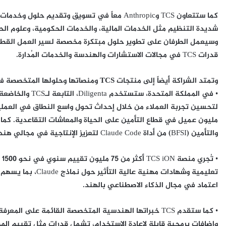
كما ستتعاون TCS وAnthropic معاً في تسويق وتقد
شديدة التنظيم مثل الخدمات المالية، والخدمات الحكومية، وعلوم الحياة
وسيعمل الطرفان على تطوير حلول مبتكرة مخصصة لسير العمل القطاعي
قدرات TCS في مجالات الاستشارات والهندسة والخدمات المُدارة.
وتمتد الشراكة أيضاً إلى منتجات TCS ومنصاتها وحلولها المتخصصة في المجالات التالية:
مليون عميل في قطاع التأمين على الحياة والمعاشات التقاعدية. كم
والتأمين (BFSI) من أداة Claude Code لتعزيز الإنتاجية في مجالي هندسة البرمجيات وعمليات تقنية المعلومات.
• 
تعليمية وشهادات مهن
اعتماد في مجال الذكاء الاصطناعي بالهند.
وإضافات برمجية قابلة لإعادة الاستخدام، تشمل قدرات مثل تقييم المطا