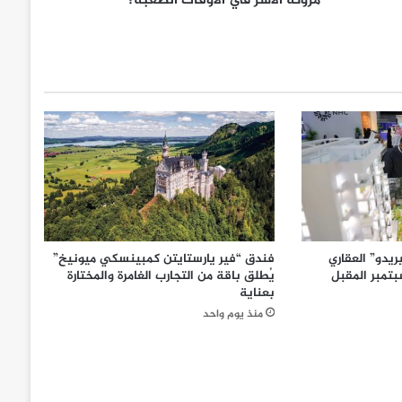
مرونة الأسر في الأوقات الصعبة؟
يدو” العقاري
فندق “فير يارستايتن كمبينسكي ميونيخ”
تمبر المقبل
يُطلق باقة من التجارب الغامرة والمختارة
بعناية
منذ يوم واحد