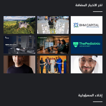
ويُعدّ الموسم الأخير من مسلسل تلفزيون الواقع “
Keeping Up with
اخر الاخبار المضافة
the Kardashians
” من أبرز البرامج المرتقبة بين متابعي قنوات
OSN. ويُعرض المسلسل الذي كان انطلق موسمه الأول في العام
2007، حصريًا على OSN يوم الأحد 4 يوليو عند الساعة 9:00 مساءً
بتوقيت السعودية، وتشكل الحلقة الأخيرة المكونة من جزأين
بنهاية مليئة باللحظات المفعمة بالمشاعر العاطفية المختلطة مع
استعداد عائلة كارداشيان لوداع المتابعين بعد عشرين موسمًا
عُرضت على مدار 14 عامًا.
إخلاء المسؤولية