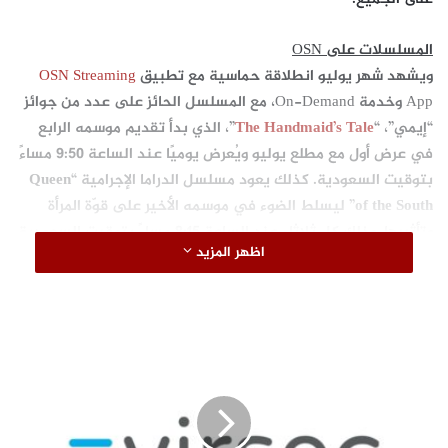
المسلسلات على
OSN
ويشهد شهر يوليو انطلاقة حماسية مع تطبيق
OSN Streaming
App وخدمة On-Demand، مع المسلسل الحائز على عدد من جوائز
“إيمي”، “
The Handmaid’s Tale
”، الذي بدأ تقديم موسمه الرابع
في عرض أول مع مطلع يوليو ويُعرض يوميًا عند الساعة 9:50 مساءً
بتوقيت السعودية. كذلك يعود مسلسل الدراما الإجرامية “
Queen
of the South
” ليسلط الضوء في موسمه الأخير على قوّة المرأة
وتأثيرها، وذلك كل ثلاثاء عند الساعة 8:15 مساءً بتوقيت السعودية
اظهر المزيد
ابتداءً من 6 يوليو على قناة OSN Series First. أما المسلسل
الكوميدي “
Young Rock
” من بطولة دوين (ذي روك) جونسون،
فيأتي بموسم أول قوي يروي قصة حياة دوين التي تصل به إلى
ترشيحه للانتخابات الرئاسية الأمريكية للعام 2032.
ا
ل
ت
ح
و