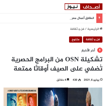
انطلاق أعمال معرض “سيريدو” العقاري الخامس في جدة مطلع سبتمبر المقبل
الرئيسية
/
فن و ثقافة
فن و ثقافة
متنوع
أخر الأخبار
تشكيلة OSN من البرامج الحصرية
تُضفي على الصيف أوقاتًا ممتعة
يوليو 6, 2021
430
4 دقائق