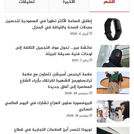
الأشهر
الأخيرة
تعليقات
ف
ي
ا
إطلاق الساعة الأكثر تطوراً في السعودية لتحسين
ل
معدلات الصحة واللياقة في المنزل
م
أبريل 4, 2020
م
ل
ك
عائشة مير… تحول مواد التجميل التالفة إلى
ة
لوحات فنية صديقة للبيئة
يناير 7, 2021
علامة كينجس أمبيشن تتعاون مع علامة
ترانسفورمرز الشهيرة للارتقاء بأزياء الشارع
المعاصرة إلى آفاق جديدة
ديسمبر 28, 2020
البروفسورة سلوى الهزاع تشارك في اليوم العالمي
للسكري
نوفمبر 18, 2020
تويوتا تتصدر أبرز العلامات التجارية في قطاع