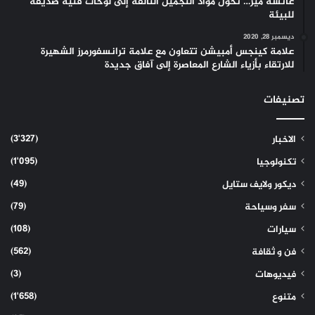
عائشة مير… تحول مواد التجميل التالفة إلى لوحات فنية صديقة
للبيئة
ديسمبر 28, 2020
علامة كينجس أمبيشن تتعاون مع علامة ترانسفورمرز الشهيرة
للارتقاء بأزياء الشارع المعاصرة إلى آفاق جديدة
تصنيفات
(3٬327)
الاخبار
(1٬095)
تكنولوجيا
(49)
ديكور ولايف ستايل
(79)
سفر وسياحة
(108)
سيارات
(562)
فن و ثقافة
(3)
فيديوهات
(1٬658)
متنوع