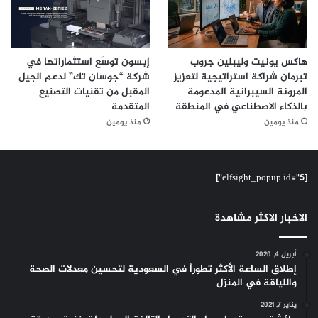
هاكس يونيت وليبلين جروب
إبسون توسّع استثماراتها في
تبرمان شراكة استراتيجية لتعزيز
شركة “جوسان تك” لدعم الجيل
المرونة السيبرانية المدعومة
المقبل من تقنيات التصنيع
بالذكاء الاصطناعي في المنطقة
المتقدمة
منذ يومين
منذ يومين
[elfsight_popup id="5"]
الاخبار الاكثر مشاهدة
أبريل 4, 2020
إطلاق الساعة الأكثر تطوراً في السعودية لتحسين معدلات الصحة
واللياقة في المنزل
يناير 7, 2021