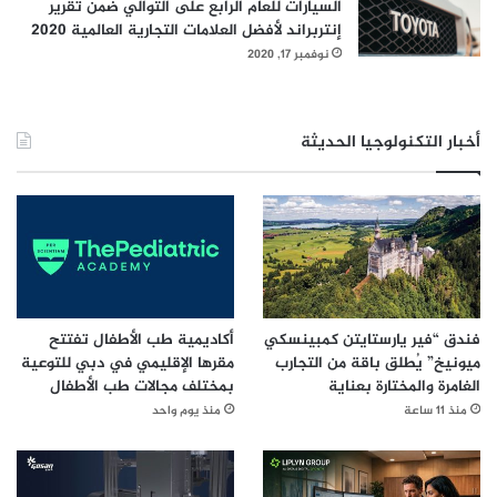
السيارات للعام الرابع على التوالي ضمن تقرير
إنتربراند لأفضل العلامات التجارية العالمية 2020
نوفمبر 17, 2020
أخبار التكنولوجيا الحديثة
فندق “فير يارستايتن كمبينسكي
أكاديمية طب الأطفال تفتتح
ميونيخ” يُطلق باقة من التجارب
مقرها الإقليمي في دبي للتوعية
الغامرة والمختارة بعناية
بمختلف مجالات طب الأطفال
منذ 11 ساعة
منذ يوم واحد