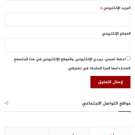
اكتشاف المرض في وقت مبكر مما يزيد من فرصة التغلب على هذا
م
ت
البريد الإلكتروني
*
النوع من السرطان
ة
ز
ا
ي
د
الموقع الإلكتروني
ع
ل
ى
ا
احفظ اسمي، بريدي الإلكتروني، والموقع الإلكتروني في هذا المتصفح
ل
لاستخدامها المرة المقبلة في تعليقي.
ب
ن
ي
ة
ا
ل
مواقع التواصل الاجتماعي
ت
ح
ت
ي
ة