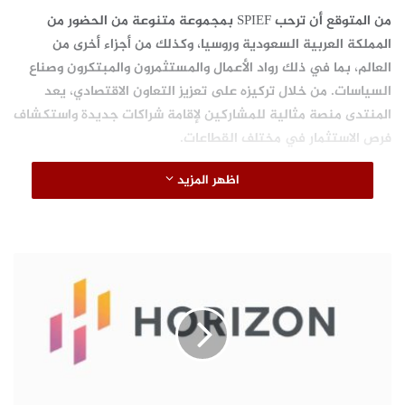
من المتوقع أن ترحب SPIEF بمجموعة متنوعة من الحضور من
المملكة العربية السعودية وروسيا، وكذلك من أجزاء أخرى من
العالم، بما في ذلك رواد الأعمال والمستثمرون والمبتكرون وصناع
السياسات. من خلال تركيزه على تعزيز التعاون الاقتصادي، يعد
المنتدى منصة مثالية للمشاركين لإقامة شراكات جديدة واستكشاف
فرص الاستثمار في مختلف القطاعات.
اظهر المزيد
حقق حدث العام الماضي نجاحًا باهرًا، حيث استقطب أكثر من 14000
مشارك من 130 دولة. تضمن المنتدى 214 حدثًا تجاريًا، و1500 مشرف
ومتحدث، وأسفر عن 695 اتفاقية بقيمة مذهلة بلغت
75.183.000.000 دولار. تهدف SPIEF هذا العام إلى البناء على
ش
نجاحها وتعزيز العلاقات الاقتصادية الوثيقة بين المملكة العربية
ر
ك
السعودية وروسيا، وهما دولتان تتمتعان بإمكانيات كبيرة للنمو
ة
والتنمية.
ه
و
ر
ا