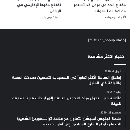
مفتاح الحد من مرض قد تستمر
تفتتح مقرها الإقليمي في
مضاعفاته لسنوات
الرياض
منذ يوم واحد
منذ يوم واحد
[elfsight_popup id="5"]
الاخبار الاكثر مشاهدة
أبريل 4, 2020
إطلاق الساعة الأكثر تطوراً في السعودية لتحسين معدلات الصحة
واللياقة في المنزل
يناير 7, 2021
عائشة مير… تحول مواد التجميل التالفة إلى لوحات فنية صديقة
للبيئة
ديسمبر 28, 2020
علامة كينجس أمبيشن تتعاون مع علامة ترانسفورمرز الشهيرة
للارتقاء بأزياء الشارع المعاصرة إلى آفاق جديدة