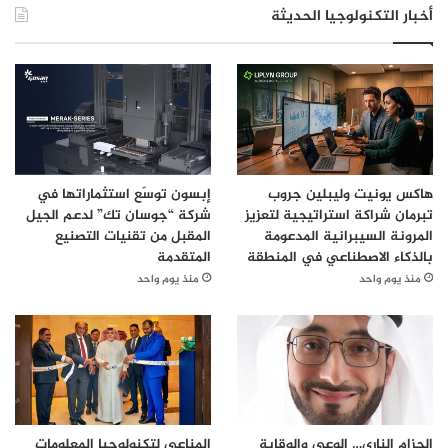
أخبار التكنولوجيا الحديثة
هاكس يونيت وليبلين جروب
إبسون توسّع استثماراتها في
تبرمان شراكة استراتيجية لتعزيز
شركة “جوسان تك” لدعم الجيل
المرونة السيبرانية المدعومة
المقبل من تقنيات التصنيع
بالذكاء الاصطناعي في المنطقة
المتقدمة
منذ يوم واحد
منذ يوم واحد
الحزام الناري… الوعي والوقاية
المناعي لتكنولوجيا المعلومات