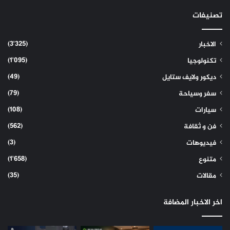
تصنيفات
(3٬325)
الاخبار
(1٬095)
تكنولوجيا
(49)
ديكور ولايف ستايل
(79)
سفر وسياحة
(108)
سيارات
(562)
فن و ثقافة
(3)
فيديوهات
(1٬658)
متنوع
(35)
مقالات
اخر الاخبار المضافة