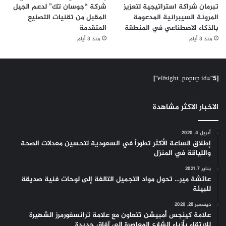
تبرمان شراكة استراتيجية لتعزيز
شركة “جوسان تك” لدعم الجيل
المرونة السيبرانية المدعومة
المقبل من تقنيات التصنيع
بالذكاء الاصطناعي في المنطقة
المتقدمة
منذ 3 أيام
منذ 3 أيام
[elfsight_popup id="5"]
الاخبار الاكثر مشاهدة
أبريل 4, 2020
إطلاق الساعة الأكثر تطوراً في السعودية لتحسين معدلات الصحة
واللياقة في المنزل
يناير 7, 2021
عائشة مير… تحول مواد التجميل التالفة إلى لوحات فنية صديقة
للبيئة
ديسمبر 28, 2020
علامة كينجس أمبيشن تتعاون مع علامة ترانسفورمرز الشهيرة
للارتقاء بأزياء الشارع المعاصرة إلى آفاق جديدة