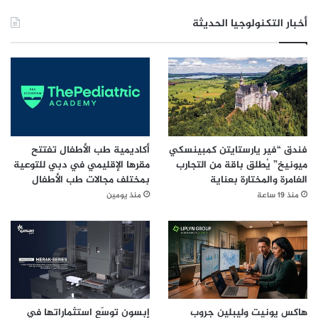
أخبار التكنولوجيا الحديثة
فندق “فير يارستايتن كمبينسكي
أكاديمية طب الأطفال تفتتح
ميونيخ” يُطلق باقة من التجارب
مقرها الإقليمي في دبي للتوعية
الغامرة والمختارة بعناية
بمختلف مجالات طب الأطفال
منذ 19 ساعة
منذ يومين
هاكس يونيت وليبلين جروب
إبسون توسّع استثماراتها في