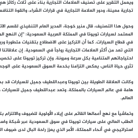
ويعمل التقرير على تصنيف العلامات التجارية بناءً على ثلاث ركائز هي 
تجارية معينة، ودور العلامة التجارية في قرارات الشراء، والقوة التنافس
وحول هذا التصنيف، قال منير خوجة، المدير العام التنفيذي لقسم الا
المعتمد لسيارات تويوتا في المملكة العربية السعودية: “إن النهج ال
في قطاع السيارات. كما أن التركيز على الاضطلاع بتقنيات متطورة وريا
التي تعد من أكثر العلامات التجارية رواجاً في السعودية. إن علاقاتنا
احتياجاتهم المتنامية بكل سرعة ومرونة. وإن تركيز تويوتا على تخصي
تثري حياة الناس، يعكس التزامنا بخدمة السوق السعودية على الوجه ا
هامة في عالم السيارات بالمملكة. وتعد عبداللطيف جميل للسيارات م
العالم.
وتماشياً مع نهج أعمالها القائم على إيلاء الأولوية للضيوف والالتزا
الطلب العالي على سيارات تويوتا في سوق السعودية عبر شبكة واسعة
استراتيجي في أنحاء المملكة، الأمر الذي يعزز راحة البال لدى ضيوف الش