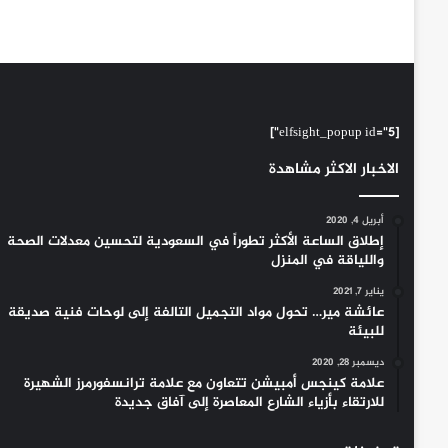
[elfsight_popup id="5"]
الاخبار الاكثر مشاهدة
أبريل 4, 2020
إطلاق الساعة الأكثر تطوراً في السعودية لتحسين معدلات الصحة
واللياقة في المنزل
يناير 7, 2021
عائشة مير… تحول مواد التجميل التالفة إلى لوحات فنية صديقة
للبيئة
ديسمبر 28, 2020
علامة كينجس أمبيشن تتعاون مع علامة ترانسفورمرز الشهيرة
للارتقاء بأزياء الشارع المعاصرة إلى آفاق جديدة