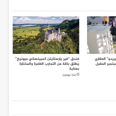
يدو” العقاري
فندق “فير يارستايتن كمبينسكي ميونيخ”
تمبر المقبل
يُطلق باقة من التجارب الغامرة والمختارة
بعناية
منذ يومين