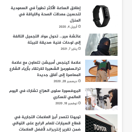
إطلاق الساعة الأكثر تطوراً في السعودية
لتحسين معدلات الصحة واللياقة في
المنزل
أبريل 4, 2020
عائشة مير… تحول مواد التجميل التالفة
إلى لوحات فنية صديقة للبيئة
يناير 7, 2021
علامة كينجس أمبيشن تتعاون مع علامة
ترانسفورمرز الشهيرة للارتقاء بأزياء الشارع
المعاصرة إلى آفاق جديدة
ديسمبر 28, 2020
البروفسورة سلوى الهزاع تشارك في اليوم
العالمي للسكري
نوفمبر 18, 2020
تويوتا تتصدر أبرز العلامات التجارية في
قطاع السيارات للعام الرابع على التوالي
ضمن تقرير إنتربراند لأفضل العلامات