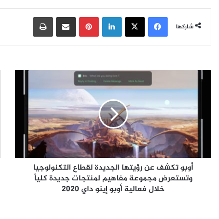
فيسبوك
‫X
لينكدإن
بينتيريست
مشاركة عبر البريد
طباعة
شاركها
أ
ف
و
ي
ب
إ
و
م
ت
و
ك
ي
ش
ر
ف
ت
ع
ك
أوبو تكشف عن رؤيتها الجديدة لقطاع التكنولوجيا
ن
ش
ر
وتستعرض مجموعة مفاهيم لمنتجات جديدة كلياً
ف
ؤ
ع
خلال فعالية أوبو إينو داي 2020
ي
ن
ت
إ
ه
ط