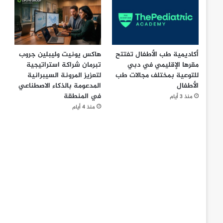
أكاديمية طب الأطفال تفتتح
هاكس يونيت وليبلين جروب
مقرها الإقليمي في دبي
تبرمان شراكة استراتيجية
للتوعية بمختلف مجالات طب
لتعزيز المرونة السيبرانية
الأطفال
المدعومة بالذكاء الاصطناعي
في المنطقة
منذ 3 أيام
منذ 4 أيام