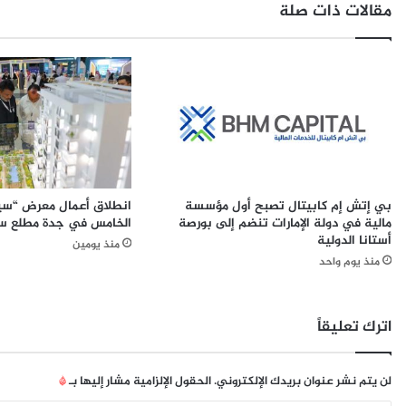
مقالات ذات صلة
ا
ا
ا
ر
ل
ع
ج
م
د
ل
ي
ل
د
ل
ة
ش
ل
ب
ق
ك
بي إتش إم كابيتال تصبح أول مؤسسة
انطلاق أعمال معرض “سير
ط
ا
مالية في دولة الإمارات تنضم إلى بورصة
الخامس في جدة مطلع سب
ا
ت
أستانا الدولية
منذ يومين
ع
ا
منذ يوم واحد
ا
ل
ل
ح
ت
د
ك
ي
اترك تعليقاً
ن
ث
و
ة
ل
ا
لن يتم نشر عنوان بريدك الإلكتروني.
الحقول الإلزامية مشار إليها بـ
*
و
ل