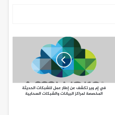
في إم وير تكشف عن إطار عمل للشبكات الحديثة
المخصصة لمراكز البيانات والشبكات السحابية