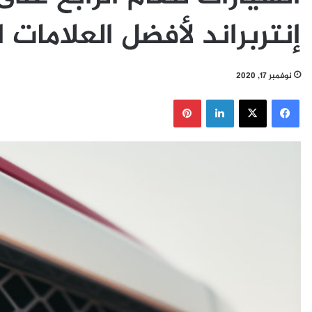
إنتربراند لأفضل العلامات التج
نوفمبر 17, 2020
فيسبوك
‫X
لينكدإن
بينتيريست