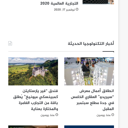
التجارية العالمية 2020
نوفمبر 17, 2020
أخبار التكنولوجيا الحديثة
انطلاق أعمال معرض
فندق “فير يارستايتن
“سيريدو” العقاري الخامس
كمبينسكي ميونيخ” يُطلق
في جدة مطلع سبتمبر
باقة من التجارب الغامرة
المقبل
والمختارة بعناية
منذ يومين
منذ يومين