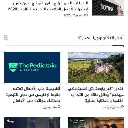
السيارات للعام الرابع على التوالي ضمن تقرير
التفكير بشكل جذري في أساليب العمل داخل المؤسسات، وتطوير
إنتربراند لأفضل العلامات التجارية العالمية 2020
أنظمة خاصة لتواكب نماذج تشغيل جديدة. سنركز من خلال تعاوننا
نوفمبر 17, 2020
مع جانس هاندرسن على تعزيز قدرات البحث وتحليل الأسواق،
والارتقاء بأساليب التفاعل مع العملاء. ويسعدنا التعاون مع جانس
هاندرسن وأنثروبيك للمساهمة في إحداث تحول في قطاع إدارة
أخبار التكنولوجيا الحديثة
الأصول”.
#جانس هاندرسن
فندق “فير يارستايتن كمبينسكي
أكاديمية طب الأطفال تفتتح
ميونيخ” يُطلق باقة من التجارب
مقرها الإقليمي في دبي للتوعية
الغامرة والمختارة بعناية
بمختلف مجالات طب الأطفال
منذ يوم واحد
منذ يومين