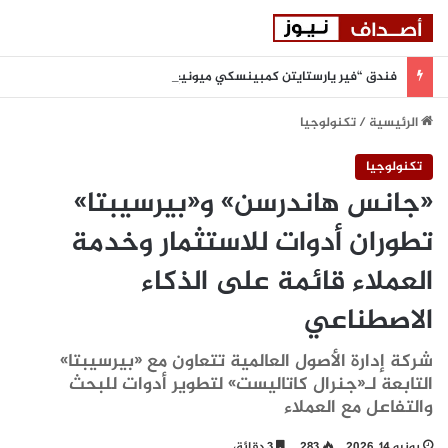
فندق “فير يارستايتن كمبينسكي ميونيخ” يُطلق باقة من التجارب الغامرة والمختارة بعناية
الرئيسية
/
تكنولوجيا
تكنولوجيا
«جانس هاندرسن» و«بيرسيبتا»
تطوران أدوات للاستثمار وخدمة
العملاء قائمة على الذكاء
الاصطناعي
شركة إدارة الأصول العالمية تتعاون مع «بيرسيبتا»
التابعة لـ«جنرال كاتاليست» لتطوير أدوات للبحث
والتفاعل مع العملاء
يونيو 14, 2026
283
3 دقائق