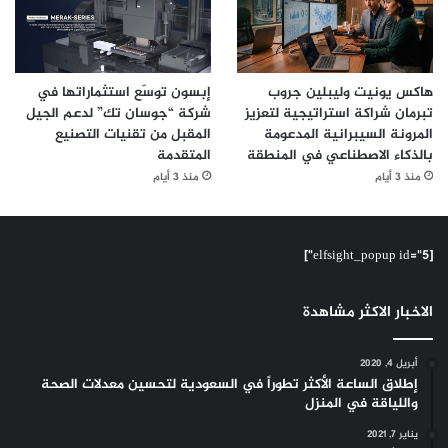
هاكس يونيت وليبلين جروب
إبسون توسّع استثماراتها في
تبرمان شراكة استراتيجية لتعزيز
شركة “جوسان تك” لدعم الجيل
المرونة السيبرانية المدعومة
المقبل من تقنيات التصنيع
بالذكاء الاصطناعي في المنطقة
المتقدمة
منذ 3 أيام
منذ 3 أيام
[elfsight_popup id="5"]
الاخبار الاكثر مشاهدة
أبريل 4, 2020
إطلاق الساعة الأكثر تطوراً في السعودية لتحسين معدلات الصحة
واللياقة في المنزل
يناير 7, 2021