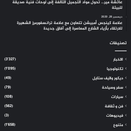
عائشة مير… تحول مواد التجميل التالفة إلى لوحات فنية صديقة
للبيئة
ديسمبر 28, 2020
علامة كينجس أمبيشن تتعاون مع علامة ترانسفورمرز الشهيرة
للارتقاء بأزياء الشارع المعاصرة إلى آفاق جديدة
تصنيفات
(3٬327)
الاخبار
(1٬095)
تكنولوجيا
(49)
ديكور ولايف ستايل
(79)
سفر وسياحة
(108)
سيارات
(562)
فن و ثقافة
(3)
فيديوهات
(1٬658)
متنوع