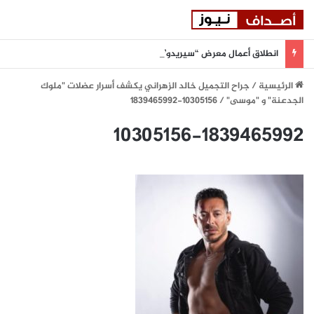
انطلاق أعمال معرض “سيريدو” العقاري الخامس في جدة مطلع سبتمبر المقبل
الرئيسية
/
جراح التجميل خالد الزهراني يكشف أسرار عضلات "ملوك
الجدعنة" و "موسى"
/
10305156-1839465992
10305156-1839465992