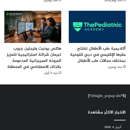
منذ يوم واحد
منذ يومين
أكاديمية طب الأطفال تفتتح
هاكس يونيت وليبلين جروب
مقرها الإقليمي في دبي للتوعية
تبرمان شراكة استراتيجية لتعزيز
بمختلف مجالات طب الأطفال
المرونة السيبرانية المدعومة
بالذكاء الاصطناعي في المنطقة
منذ يومين
منذ 3 أيام
[elfsight_popup id="5"]
الاخبار الاكثر مشاهدة
أبريل 4, 2020