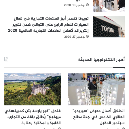
نوفمبر 18, 2020
تويوتا تتصدر أبرز العلامات التجارية في قطاع
السيارات للعام الرابع على التوالي ضمن تقرير
إنتربراند لأفضل العلامات التجارية العالمية 2020
نوفمبر 17, 2020
أخبار التكنولوجيا الحديثة
انطلاق أعمال معرض “سيريدو”
فندق “فير يارستايتن كمبينسكي
العقاري الخامس في جدة مطلع
ميونيخ” يُطلق باقة من التجارب
سبتمبر المقبل
الغامرة والمختارة بعناية