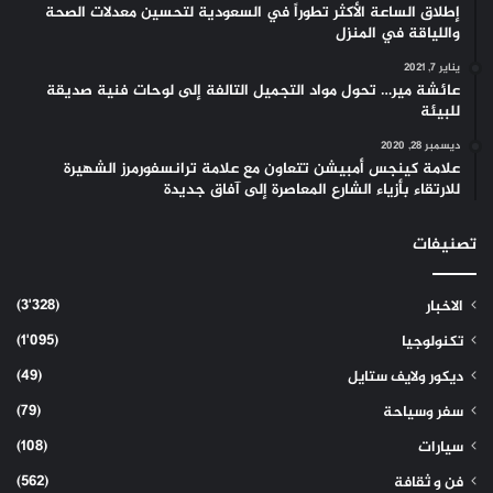
إطلاق الساعة الأكثر تطوراً في السعودية لتحسين معدلات الصحة
واللياقة في المنزل
يناير 7, 2021
عائشة مير… تحول مواد التجميل التالفة إلى لوحات فنية صديقة
للبيئة
ديسمبر 28, 2020
علامة كينجس أمبيشن تتعاون مع علامة ترانسفورمرز الشهيرة
للارتقاء بأزياء الشارع المعاصرة إلى آفاق جديدة
تصنيفات
(3٬328)
الاخبار
(1٬095)
تكنولوجيا
(49)
ديكور ولايف ستايل
(79)
سفر وسياحة
(108)
سيارات
(562)
فن و ثقافة