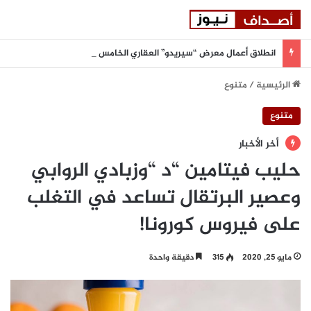
انطلاق أعمال معرض “سيريدو” العقاري الخامس في جدة مطلع سبتمبر المقبل
الرئيسية
/
متنوع
متنوع
أخر الأخبار
حليب فيتامين “د “وزبادي الروابي
وعصير البرتقال تساعد في التغلب
على فيروس كورونا!
مايو 25, 2020
315
دقيقة واحدة