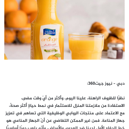
دبي – نيوز جيت360:
نظرًا للظروف الراهنة، علينا اليوم، وأكثر من أيّ وقت مضى،
الاستفادة من ملازمتنا المنزل للاستثمار في نمط حياةٍ أكثر صحةً،
مع الاعتماد على منتجات الروابي الوظيفية التي تساهم في تعزيز
جهاز المناعة. فمن غير الممكن التغاضي عن أنّ الجهاز المناعي هو
خط الدفاع الأول لدينا ضد العدوى والأمراض، وأنّه يلعب دورًا أساسيًّا