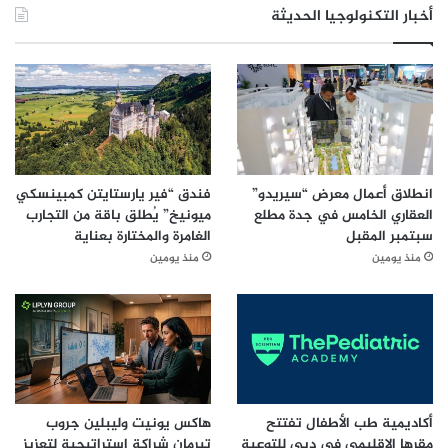
أخبار التكنولوجيا الحديثة
انطلاق أعمال معرض “سيريدو”
فندق “فير يارستايتن كمبينسكي
العقاري الخامس في جدة مطلع
ميونيخ” يُطلق باقة من التجارب
سبتمبر المقبل
الغامرة والمختارة بعناية
منذ يومين
منذ يومين
أكاديمية طب الأطفال تفتتح
هاكس يونيت وليبلين جروب
مقرها الإقليمي في دبي للتوعية
تبرمان شراكة استراتيجية لتعزيز