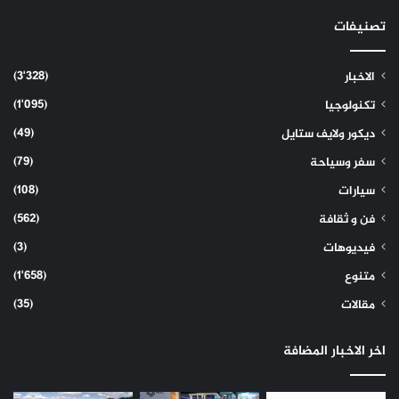
تصنيفات
(3٬328)
الاخبار
(1٬095)
تكنولوجيا
(49)
ديكور ولايف ستايل
(79)
سفر وسياحة
(108)
سيارات
(562)
فن و ثقافة
(3)
فيديوهات
(1٬658)
متنوع
(35)
مقالات
اخر الاخبار المضافة