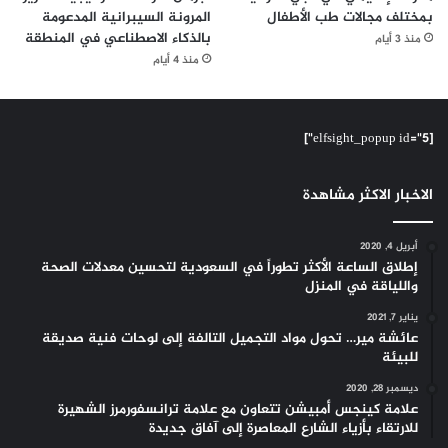
بمختلف مجالات طب الأطفال
المرونة السيبرانية المدعومة
بالذكاء الاصطناعي في المنطقة
منذ 3 أيام
منذ 4 أيام
[elfsight_popup id="5"]
الاخبار الاكثر مشاهدة
أبريل 4, 2020
إطلاق الساعة الأكثر تطوراً في السعودية لتحسين معدلات الصحة
واللياقة في المنزل
يناير 7, 2021
عائشة مير… تحول مواد التجميل التالفة إلى لوحات فنية صديقة
للبيئة
ديسمبر 28, 2020
علامة كينجس أمبيشن تتعاون مع علامة ترانسفورمرز الشهيرة
للارتقاء بأزياء الشارع المعاصرة إلى آفاق جديدة