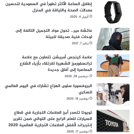
المضادة للالتهابات- على تحفيز خلايا الجلد الجديدة، ومنع تأثير
إطلاق الساعة الأكثر تطوراً في السعودية لتحسين
الشمس الضار على الشفتين.
معدلات الصحة واللياقة في المنزل
أبريل 4, 2020
عائشة مير… تحول مواد التجميل التالفة إلى
لوحات فنية صديقة للبيئة
يناير 7, 2021
علامة كينجس أمبيشن تتعاون مع علامة
ترانسفورمرز الشهيرة للارتقاء بأزياء الشارع
المعاصرة إلى آفاق جديدة
ديسمبر 28, 2020
البروفسورة سلوى الهزاع تشارك في اليوم العالمي
للسكري
نوفمبر 18, 2020
نصائح للحصول على شفاه وردية وناعمة
اتبعي روتينًا يوميًّا للعناية بشفتيكِ، حتى تحافظي عليهما من
تويوتا تتصدر أبرز العلامات التجارية في قطاع
الجفاف والتشقق، وهو ما سيحافظ تلقائيًّا على لونهما الطبيعي. لا
السيارات للعام الرابع على التوالي ضمن تقرير
إنتربراند لأفضل العلامات التجارية العالمية 2020
تكثري من وضع أحمر الشفاه، فأغلب مستحضرات التجميل يحتوي
نوفمبر 17, 2020