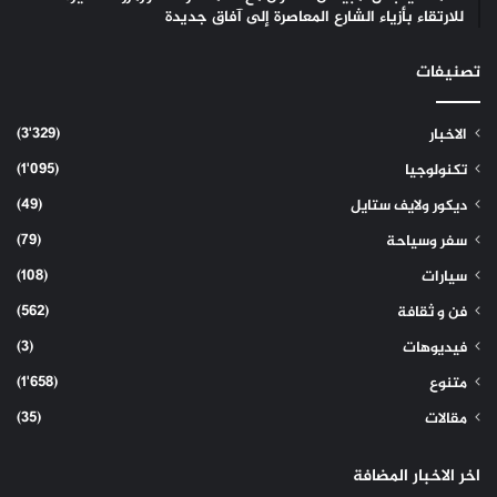
للارتقاء بأزياء الشارع المعاصرة إلى آفاق جديدة
تصنيفات
(3٬329)
الاخبار
(1٬095)
تكنولوجيا
(49)
ديكور ولايف ستايل
(79)
سفر وسياحة
(108)
سيارات
(562)
فن و ثقافة
(3)
فيديوهات
(1٬658)
متنوع
(35)
مقالات
اخر الاخبار المضافة