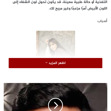
التغذية أو حالة طبية معينة، قد يكون تحول لون الشفاه إلى
اللون الأبيض أمرًا مزعجًا وغير مريح لك.
أسباب
اظهر المزيد
و
رنا السحيمي
د
ا
ع
وتكشف لنا خبيرة التجميل رانا السحيمي الأسباب وراء بياض
ا
الشفايف ومنها: