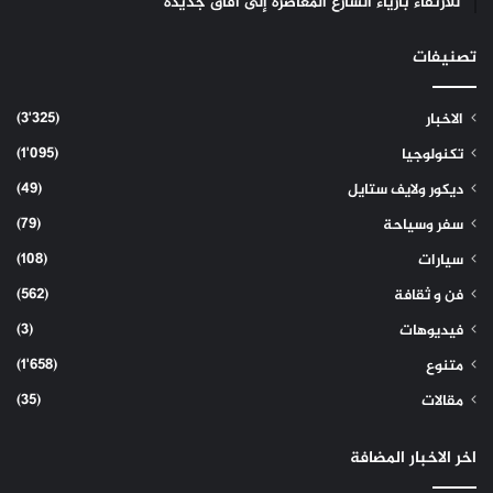
للارتقاء بأزياء الشارع المعاصرة إلى آفاق جديدة
تصنيفات
(3٬325)
الاخبار
(1٬095)
تكنولوجيا
(49)
ديكور ولايف ستايل
(79)
سفر وسياحة
(108)
سيارات
(562)
فن و ثقافة
(3)
فيديوهات
(1٬658)
متنوع
(35)
مقالات
اخر الاخبار المضافة