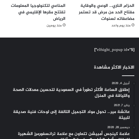
الحزام الناري… الوعي والوقاية
المناعي لتكنولوجيا المعلومات
مفتاح الحد من مرض قد تستمر
تفتتح مقرها الإقليمي في
مضاعفاته لسنوات
الرياض
منذ يوم واحد
منذ يومين
[elfsight_popup id="5"]
الاخبار الاكثر مشاهدة
أبريل 4, 2020
إطلاق الساعة الأكثر تطوراً في السعودية لتحسين معدلات الصحة
واللياقة في المنزل
يناير 7, 2021
عائشة مير… تحول مواد التجميل التالفة إلى لوحات فنية صديقة
للبيئة
ديسمبر 28, 2020
علامة كينجس أمبيشن تتعاون مع علامة ترانسفورمرز الشهيرة