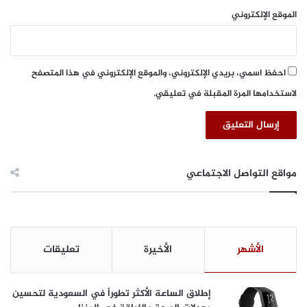
ب
ا
الموقع الإلكتروني
ل
ل
ا
س
ل
ع
م
و
احفظ اسمي، بريدي الإلكتروني، والموقع الإلكتروني في هذا المتصفح
د
د
ن
لاستخدامها المرة المقبلة في تعليقي.
ي
ا
ا
ل
ل
ذ
د
ك
و
ي
ل
مواقع التواصل الاجتماعي
ة
ي
2
0
2
5
الأشهر
الأخيرة
تعليقات
إطلاق الساعة الأكثر تطوراً في السعودية لتحسين