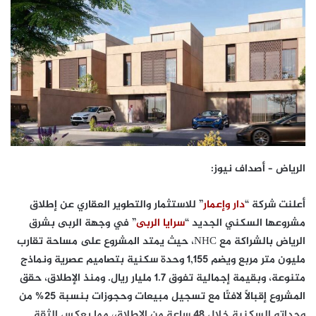
الرياض – أصداف نيوز:
أعلنت شركة “
دار وإعمار
” للاستثمار والتطوير العقاري عن إطلاق
مشروعها السكني الجديد “
سرايا الربى
” في وجهة الربى بشرق
الرياض بالشراكة مع NHC، حيث يمتد المشروع على مساحة تقارب
مليون متر مربع ويضم 1,155 وحدة سكنية بتصاميم عصرية ونماذج
متنوعة، وبقيمة إجمالية تفوق 1.7 مليار ريال. ومنذ الإطلاق، حقق
المشروع إقبالاً لافتًا مع تسجيل مبيعات وحجوزات بنسبة 25% من
وحداته السكنية خلال 48 ساعة من الإطلاق، مما يعكس الثقة