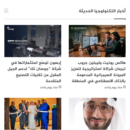
أخبار التكنولوجيا الحديثة
هاكس يونيت وليبلين جروب
إبسون توسّع استثماراتها في
تبرمان شراكة استراتيجية لتعزيز
شركة “جوسان تك” لدعم الجيل
المرونة السيبرانية المدعومة
المقبل من تقنيات التصنيع
بالذكاء الاصطناعي في المنطقة
المتقدمة
منذ يوم واحد
منذ يوم واحد