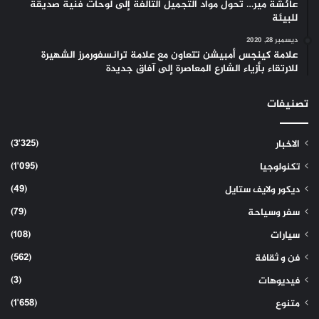
عائشة مير… تحول مواد التجميل التالفة إلى لوحات فنية صديقة
للبيئة
ديسمبر 28, 2020
علامة كينجس أمبيشن تتعاون مع علامة ترانسفورمرز الشهيرة
للارتقاء بأزياء الشارع المعاصرة إلى آفاق جديدة
تصنيفات
(3٬325)
الاخبار
(1٬095)
تكنولوجيا
(49)
ديكور ولايف ستايل
(79)
سفر وسياحة
(108)
سيارات
(562)
فن و ثقافة
(3)
فيديوهات
(1٬658)
متنوع