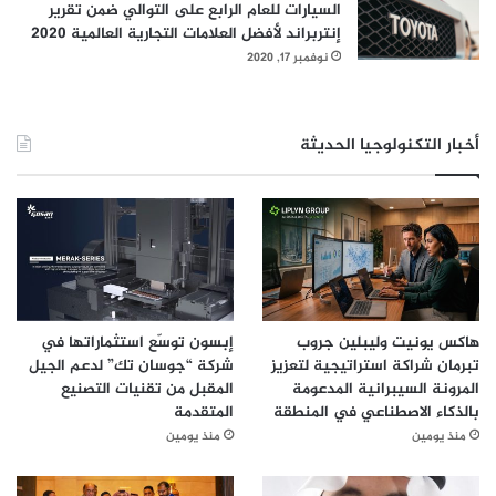
ي
السيارات للعام الرابع على التوالي ضمن تقرير
ق
إنتربراند لأفضل العلامات التجارية العالمية 2020
ي
نوفمبر 17, 2020
ا
ي
و
أخبار التكنولوجيا الحديثة
ض
ح
ا
ن
أ
د
ا
ء
ا
هاكس يونيت وليبلين جروب
إبسون توسّع استثماراتها في
ل
تبرمان شراكة استراتيجية لتعزيز
شركة “جوسان تك” لدعم الجيل
م
المرونة السيبرانية المدعومة
المقبل من تقنيات التصنيع
ب
بالذكاء الاصطناعي في المنطقة
المتقدمة
ي
منذ يومين
منذ يومين
ع
ا
ت