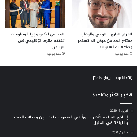
و
خ
ط
ط
ب
الحزام الناري… الوعي والوقاية
المناعي لتكنولوجيا المعلومات
و
مفتاح الحد من مرض قد تستمر
تفتتح مقرها الإقليمي في
ر
مضاعفاته لسنوات
الرياض
ش
منذ يومين
منذ يومين
ه
ل
ل
ع
[elfsight_popup id="5"]
ا
م
الاخبار الاكثر مشاهدة
2
0
2
أبريل 4, 2020
1
إطلاق الساعة الأكثر تطوراً في السعودية لتحسين معدلات الصحة
واللياقة في المنزل
يناير 7, 2021