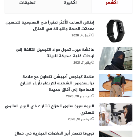
الأشهر
الأخيرة
تعليقات
ل
ة
ت
ب
ع
و
ل
إطلاق الساعة الأكثر تطوراً في السعودية لتحسين
ر
ي
معدلات الصحة واللياقة في المنزل
ش
م
ه
أبريل 4, 2020
ي
ا
ة
ل
عائشة مير… تحول مواد التجميل التالفة إلى
ع
ش
لوحات فنية صديقة للبيئة
ر
ر
يناير 7, 2021
ب
ق
ي
ا
علامة كينجس أمبيشن تتعاون مع علامة
اً
ل
ترانسفورمرز الشهيرة للارتقاء بأزياء الشارع
أ
المعاصرة إلى آفاق جديدة
و
ديسمبر 28, 2020
س
البروفسورة سلوى الهزاع تشارك في اليوم العالمي
ط
للسكري
و
أ
نوفمبر 18, 2020
ف
ر
تويوتا تتصدر أبرز العلامات التجارية في قطاع