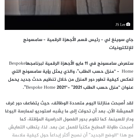
JS Lee
جاي سوينغ لي –
رئيس قسم الأجهزة الرقمية – سامسونج
للإلكترونيات
ستعرض سامسونج في 11 مايو الأجهزة الرقمية لبرنامجهاBespoke
Home – “منزل حسب الطلب”، والذي يمثل رؤية سامسونج التي
تعكس كيفية تطور دور المنزل من خلال تنظيم حدث جديد يحمل
عنوان “منزل حسب الطلب 2021” -“Bespoke Home 2021”.
لقد أصبحت منازلنا اليوم متعددة الوظائف، حيث يتضاعف دور غرف
المعيشة الآن، بعد أن تحولت إلى ما يشبه استوديو لممارسة اليوغا
ودار للسينما، كما تقوم بدور الفصول الدراسية المؤقتة، كما
أصبحت طاولة المطبخ مكتباً للعمل عن بعد. لذا، يتطلب التعايش
مع هذا “الوضع الجديد” أن نصبح أكثر إبداعاً حول كيفية ملاءمة