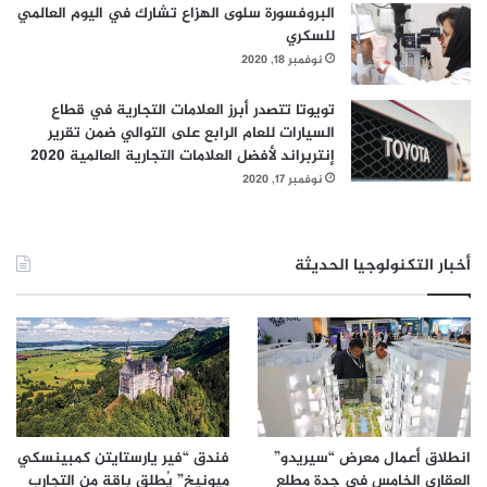
البروفسورة سلوى الهزاع تشارك في اليوم العالمي
يسعدنا أن نعرض لك التصميمات الحديثة والميزات المرنة والاتصال
للسكري
الذكي التي ستشكل معالم رؤيتنا للمنزل حسب الطلب في 11 مايو.
نوفمبر 18, 2020
وسنعرض منتجاتنا الحالية التي تم تطويرها بميزات ووظائف
تويوتا تتصدر أبرز العلامات التجارية في قطاع
جديدة، إضافة إلى تقديم بعض المنتجات والخدمات الجديدة
السيارات للعام الرابع على التوالي ضمن تقرير
بالكامل. ويسعدنا أيضاً مشاركتكم رؤيتنا وأهدافنا للاستدامة. لقد
إنتربراند لأفضل العلامات التجارية العالمية 2020
تغير العالم كثيراً خلال العام الماضي، وحان الوقت لأجهزتنا للحاق
نوفمبر 17, 2020
بركب هذا التغيير. آملين لقاءكم في حدثنا المقبل.
أخبار التكنولوجيا الحديثة
انطلاق أعمال معرض “سيريدو”
فندق “فير يارستايتن كمبينسكي
العقاري الخامس في جدة مطلع
ميونيخ” يُطلق باقة من التجارب