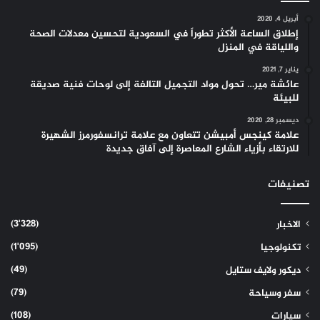
أبريل 4, 2020
إطلاق الساعة الأكثر تطوراً في السعودية لتحسين معدلات الصحة
واللياقة في المنزل
يناير 7, 2021
عائشة مير… تحول مواد التجميل التالفة إلى لوحات فنية صديقة
للبيئة
ديسمبر 28, 2020
علامة كينجس أمبيشن تتعاون مع علامة ترانسفورمرز الشهيرة
للارتقاء بأزياء الشارع المعاصرة إلى آفاق جديدة
تصنيفات
(3٬328)
الاخبار
(1٬095)
تكنولوجيا
(49)
ديكور ولايف ستايل
(79)
سفر وسياحة
(108)
سيارات