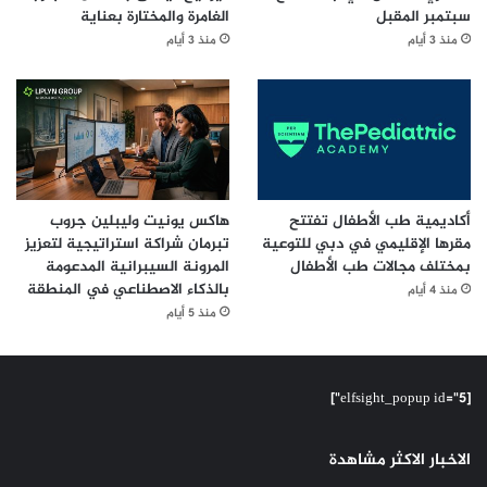
سبتمبر المقبل
الغامرة والمختارة بعناية
منذ 3 أيام
منذ 3 أيام
أكاديمية طب الأطفال تفتتح
هاكس يونيت وليبلين جروب
مقرها الإقليمي في دبي للتوعية
تبرمان شراكة استراتيجية لتعزيز
بمختلف مجالات طب الأطفال
المرونة السيبرانية المدعومة
بالذكاء الاصطناعي في المنطقة
منذ 4 أيام
منذ 5 أيام
[elfsight_popup id="5"]
الاخبار الاكثر مشاهدة