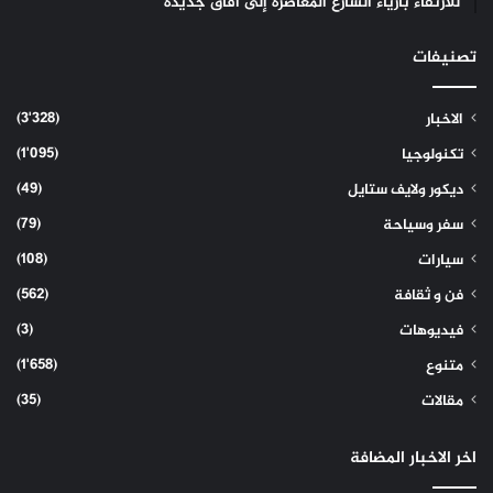
للارتقاء بأزياء الشارع المعاصرة إلى آفاق جديدة
تصنيفات
(3٬328)
الاخبار
(1٬095)
تكنولوجيا
(49)
ديكور ولايف ستايل
(79)
سفر وسياحة
(108)
سيارات
(562)
فن و ثقافة
(3)
فيديوهات
(1٬658)
متنوع
(35)
مقالات
اخر الاخبار المضافة