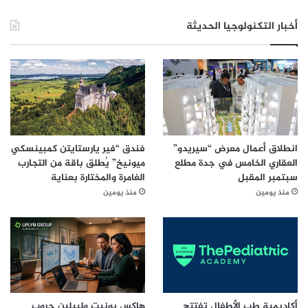
أخبار التكنولوجيا الحديثة
انطلاق أعمال معرض “سيريدو”
فندق “فير يارستايتن كمبينسكي
العقاري الخامس في جدة مطلع
ميونيخ” يُطلق باقة من التجارب
سبتمبر المقبل
الغامرة والمختارة بعناية
منذ يومين
منذ يومين
أكاديمية طب الأطفال تفتتح
هاكس يونيت وليبلين جروب