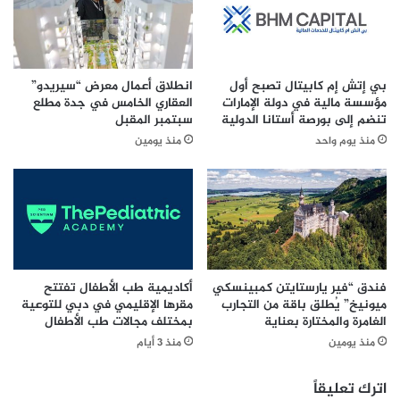
أ
ا
ك
ن
ث
ة
ر
ا
م
ل
بي إتش إم كابيتال تصبح أول
انطلاق أعمال معرض “سيريدو”
ن
م
مؤسسة مالية في دولة الإمارات
العقاري الخامس في جدة مطلع
2
ز
تنضم إلى بورصة أستانا الدولية
سبتمبر المقبل
9
ا
منذ يوم واحد
منذ يومين
م
د
ل
ا
ي
ل
و
د
ن
و
ر
ل
ي
ي
ا
ل
فندق “فير يارستايتن كمبينسكي
أكاديمية طب الأطفال تفتتح
ل
ميونيخ” يُطلق باقة من التجارب
مقرها الإقليمي في دبي للتوعية
م
الغامرة والمختارة بعناية
بمختلف مجالات طب الأطفال
خ
ز
ل
ا
منذ يومين
منذ 3 أيام
ا
ر
ل
ع
اترك تعليقاً
4
إ