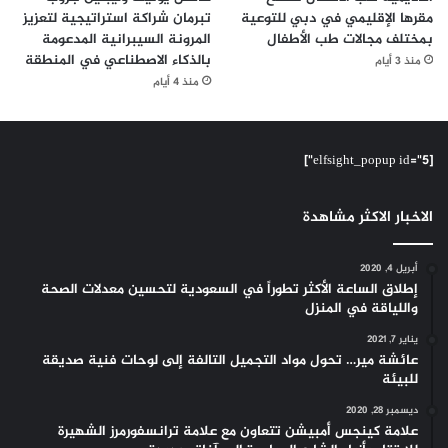
مقرها الإقليمي في دبي للتوعية
تبرمان شراكة استراتيجية لتعزيز
بمختلف مجالات طب الأطفال
المرونة السيبرانية المدعومة
بالذكاء الاصطناعي في المنطقة
منذ 3 أيام
منذ 4 أيام
[elfsight_popup id="5"]
الاخبار الاكثر مشاهدة
أبريل 4, 2020
إطلاق الساعة الأكثر تطوراً في السعودية لتحسين معدلات الصحة
واللياقة في المنزل
يناير 7, 2021
عائشة مير… تحول مواد التجميل التالفة إلى لوحات فنية صديقة
للبيئة
ديسمبر 28, 2020
علامة كينجس أمبيشن تتعاون مع علامة ترانسفورمرز الشهيرة